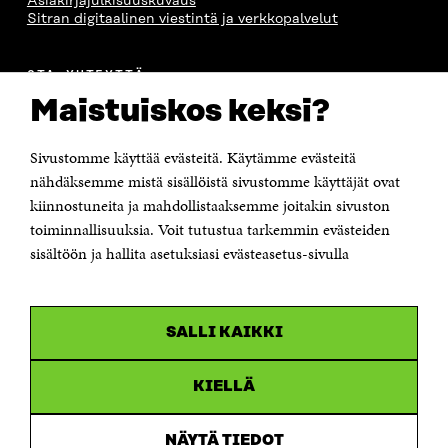
Asiakirjajulkisuuskuvaus
Sitran digitaalinen viestintä ja verkkopalvelut
OTA YHTEYTTÄ
Suomen itsenäisyyden juhlarahasto Sitra
Maistuiskos keksi?
Itämerenkatu 11-13, PL 160,
00181 Helsinki
Sivustomme käyttää evästeitä. Käytämme evästeitä
Puhelin +358 294 618 991
Sähköpostiosoite
nähdäksemme mistä sisällöistä sivustomme käyttäjät ovat
etunimi.sukunimi@sitra.fi tai sitra@sitra.fi
kiinnostuneita ja mahdollistaaksemme joitakin sivuston
Saapumisohjeet
toiminnallisuuksia. Voit tutustua tarkemmin evästeiden
sisältöön ja hallita asetuksiasi evästeasetus-sivulla
Y-tunnus 0202132-3
OLEMME NÄISSÄ SOMEISSA
SALLI KAIKKI
Facebook
Avautuu
uudessa
Linkedin
ikkunassa
KIELLÄ
Avautuu
uudessa
Youtube
ikkunassa
Avautuu
NÄYTÄ TIEDOT