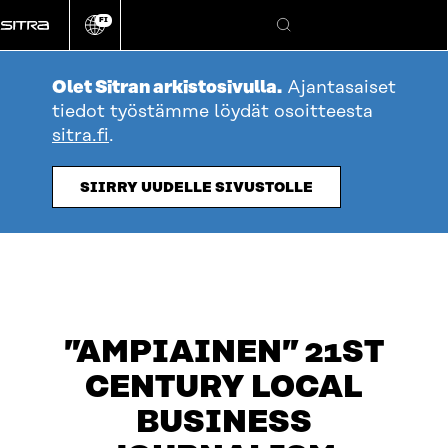
Siirry
FI
suoraan
Vaihda
Hae
sivuston
sisältöön
kieli
Olet Sitran arkistosivulla.
Ajantasaiset
tiedot työstämme löydät osoitteesta
sitra.fi
.
SIIRRY UUDELLE SIVUSTOLLE
”AMPIAINEN” 21ST
CENTURY LOCAL
BUSINESS