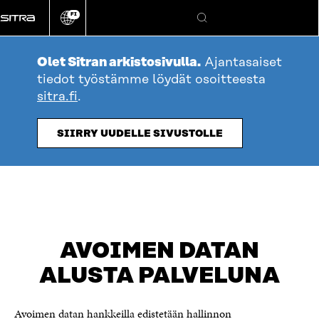
Siirry
FI
suoraan
Vaihda
Hae
sivuston
sisältöön
kieli
Olet Sitran arkistosivulla.
Ajantasaiset
tiedot työstämme löydät osoitteesta
sitra.fi
.
SIIRRY UUDELLE SIVUSTOLLE
AVOIMEN DATAN
ALUSTA PALVELUNA
Avoimen datan hankkeilla edistetään hallinnon