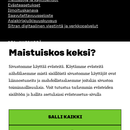
Evästeasetukset
Ilmoituskanava
Saavutettavuusseloste
Asiakirjajulkisuuskuvaus
Sitran digitaalinen viestintä ja verkkopalvelut
OTA YHTEYTTÄ
Suomen itsenäisyyden juhlarahasto Sitra
Maistuiskos keksi?
Itämerenkatu 11-13, PL 160,
00181 Helsinki
Sivustomme käyttää evästeitä. Käytämme evästeitä
Puhelin +358 294 618 991
Sähköpostiosoite
nähdäksemme mistä sisällöistä sivustomme käyttäjät ovat
etunimi.sukunimi@sitra.fi tai sitra@sitra.fi
kiinnostuneita ja mahdollistaaksemme joitakin sivuston
Saapumisohjeet
toiminnallisuuksia. Voit tutustua tarkemmin evästeiden
sisältöön ja hallita asetuksiasi evästeasetus-sivulla
Y-tunnus 0202132-3
OLEMME NÄISSÄ SOMEISSA
SALLI KAIKKI
Facebook
Avautuu
uudessa