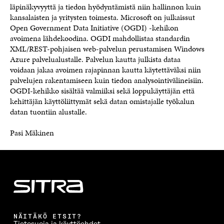
läpinäkyvyyttä ja tiedon hyödyntämistä niin hallinnon kuin
kansalaisten ja yritysten toimesta. Microsoft on julkaissut
Open Government Data Initiative (OGDI) -kehikon
avoimena lähdekoodina. OGDI mahdollistaa standardin
XML/REST-pohjaisen web-palvelun perustamisen Windows
Azure palvelualustalle. Palvelun kautta julkista dataa
voidaan jakaa avoimen rajapinnan kautta käytettäväksi niin
palvelujen rakentamiseen kuin tiedon analysointivälineisiin.
OGDI-kehikko sisältää valmiiksi sekä loppukäyttäjän että
kehittäjän käyttöliittymät sekä datan omistajalle työkalun
datan tuontiin alustalle.
Pasi Mäkinen
NÄITÄKÖ ETSIT?
Tietosuoja ja käyttöehdot