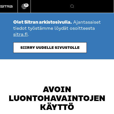
Siirry
FI
suoraan
Vaihda
Hae
sivuston
sisältöön
kieli
Olet Sitran arkistosivulla.
Ajantasaiset
tiedot työstämme löydät osoitteesta
sitra.fi
.
SIIRRY UUDELLE SIVUSTOLLE
AVOIN
LUONTOHAVAINTOJEN
KÄYTTÖ