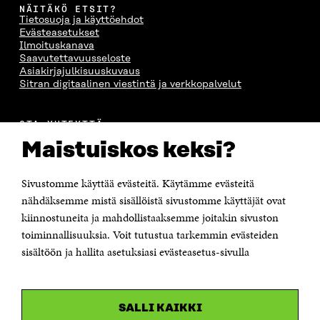
NÄITÄKÖ ETSIT?
Tietosuoja ja käyttöehdot
Evästeasetukset
Ilmoituskanava
Saavutettavuusseloste
Asiakirjajulkisuuskuvaus
Sitran digitaalinen viestintä ja verkkopalvelut
OTA YHTEYTTÄ
Suomen itsenäisyyden juhlarahasto Sitra
Maistuiskos keksi?
Itämerenkatu 11-13, PL 160,
00181 Helsinki
Sivustomme käyttää evästeitä. Käytämme evästeitä
Puhelin +358 294 618 991
Sähköpostiosoite
nähdäksemme mistä sisällöistä sivustomme käyttäjät ovat
etunimi.sukunimi@sitra.fi tai sitra@sitra.fi
kiinnostuneita ja mahdollistaaksemme joitakin sivuston
Saapumisohjeet
toiminnallisuuksia. Voit tutustua tarkemmin evästeiden
sisältöön ja hallita asetuksiasi evästeasetus-sivulla
Y-tunnus 0202132-3
OLEMME NÄISSÄ SOMEISSA
SALLI KAIKKI
Facebook
Avautuu