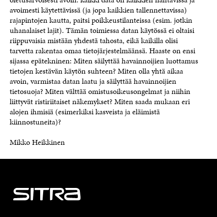
avoimesti käytettävissä (ja jopa kaikkien tallennettavissa)
rajapintojen kautta, paitsi poikkeustilanteissa (esim. jotkin
uhanalaiset lajit). Tämän toimiessa datan käytössä ei oltaisi
riippuvaisia mistään yhdestä tahosta, eikä kaikilla olisi
tarvetta rakentaa omaa tietojärjestelmäänsä. Haaste on ensi
sijassa epätekninen: Miten säilyttää havainnoijien luottamus
tietojen kestävän käytön suhteen? Miten olla yhtä aikaa
avoin, varmistaa datan laatu ja säilyttää havainnoijien
tietosuoja? Miten välttää omistusoikeusongelmat ja niihin
liittyvät ristiriitaiset näkemykset? Miten saada mukaan eri
alojen ihmisiä (esimerkiksi kasveista ja eläimistä
kiinnostuneita)?
Mikko Heikkinen