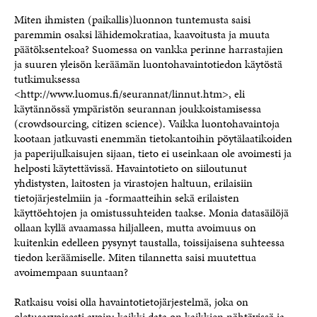
Miten ihmisten (paikallis)luonnon tuntemusta saisi
paremmin osaksi lähidemokratiaa, kaavoitusta ja muuta
päätöksentekoa? Suomessa on vankka perinne harrastajien
ja suuren yleisön keräämän luontohavaintotiedon käytöstä
tutkimuksessa
<http://www.luomus.fi/seurannat/linnut.htm>, eli
käytännössä ympäristön seurannan joukkoistamisessa
(crowdsourcing, citizen science). Vaikka luontohavaintoja
kootaan jatkuvasti enemmän tietokantoihin pöytälaatikoiden
ja paperijulkaisujen sijaan, tieto ei useinkaan ole avoimesti ja
helposti käytettävissä. Havaintotieto on siiloutunut
yhdistysten, laitosten ja virastojen haltuun, erilaisiin
tietojärjestelmiin ja -formaatteihin sekä erilaisten
käyttöehtojen ja omistussuhteiden taakse. Monia datasäilöjä
ollaan kyllä avaamassa hiljalleen, mutta avoimuus on
kuitenkin edelleen pysynyt taustalla, toissijaisena suhteessa
tiedon keräämiselle. Miten tilannetta saisi muutettua
avoimempaan suuntaan?
Ratkaisu voisi olla havaintotietojärjestelmä, joka on
oletusarvoisesti avoin: kaikki data on kaikkien nähtävissä ja