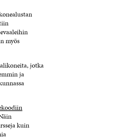
ikonealustan
tiin
evaaleihin
an myös
likoneita, jotka
remmin ja
skunnassa
ekoodiin
 Näin
rsseja kuin
mia