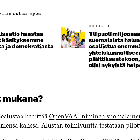
kiinnostaa myös
ET
UUTISET
lisaatio haastaa
Yli puoli miljoona
t käsityksemme
suomalaista halua
ta ja demokratiasta
osallistua enemm
yhteiskunnallisee
päätöksentekoon, 
olisi nykyistä he
t mukana?
ealustaa kehittää
OpenVAA -niminen suomalainen
ensa kanssa. Alustan toimivuutta testataan pilott