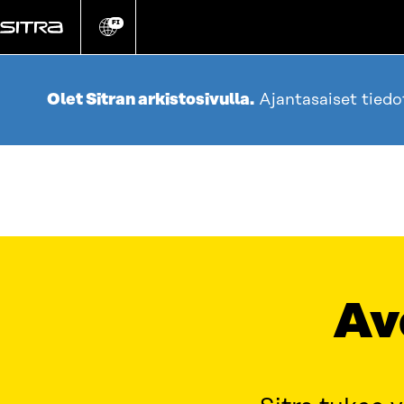
Siirry
suoraan
FI
Vaihda
sivuston
sisältöön
kieli
Olet Sitran arkistosivulla.
Ajantasaiset tied
Av