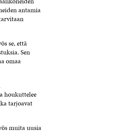
aalikoneiden
oneiden antamia
tarvitaan
s se, että
stuksia. Sen
taa omaa
a
a houkuttelee
ka tarjoavat
yös muita uusia