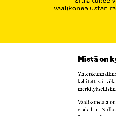
Sitra tukee 
vaalikonealustan r
Mistä on k
Yhteiskunnalline
kehitettävä työk
merkityksellisiin
Vaalikoneista on
vaaleihin. Niillä