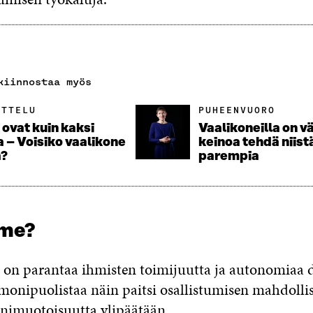
kiinnostaa myös
ATTELU
PUHEENVUORO
ovat kuin kaksi
Vaalikoneilla on vä
 – Voisiko vaalikone
keinoa tehdä niist
a?
parempia
mme?
n parantaa ihmisten toimijuutta ja autonomiaa di
 monipuolistaa näin paitsi osallistumisen mahdoll
imuotoisuutta ylipäätään. ​