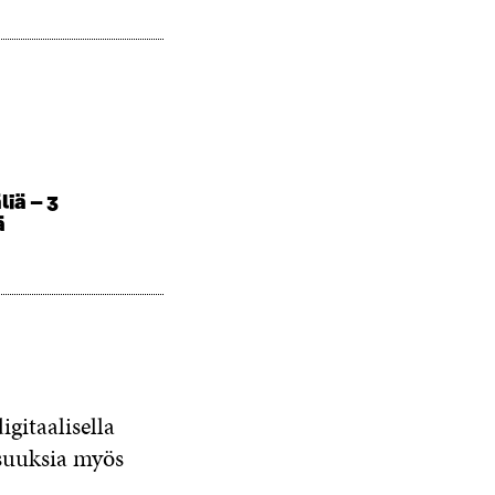
liä – 3
ä
gitaalisella
isuuksia myös