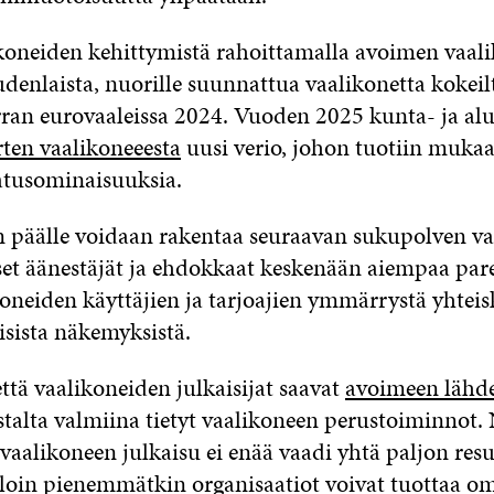
ikoneiden kehittymistä rahoittamalla avoimen vaal
denlaista, nuorille suunnattua vaalikonetta kokeil
ran eurovaaleissa 2024. Vuoden 2025 kunta- ja alu
ten vaalikoneeesta
uusi verio, johon tuotiin muka
tusominaisuuksia.
 päälle voidaan rakentaa seuraavan sukupolven vaa
iset äänestäjät ja ehdokkaat keskenään aiempaa pa
koneiden käyttäjien ja tarjoajien ymmärrystä yhtei
laisista näkemyksistä.
ttä vaalikoneiden julkaisijat saavat
avoimeen lähd
stalta valmiina tietyt vaalikoneen perustoiminnot.
aalikoneen julkaisu ei enää vaadi yhtä paljon resu
loin pienemmätkin organisaatiot voivat tuottaa o