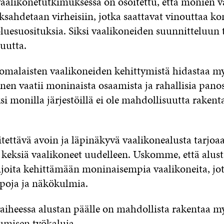
aalikonetutkimuksessa on osoitettu, että monien v
ksahdetaan virheisiin, jotka saattavat vinouttaa k
luesuosituksia. Siksi vaalikoneiden suunnitteluun 
uutta.
uomalaisten vaalikoneiden kehittymistä hidastaa myö
nen vaatii moninaista osaamista ja rahallisia pano
si monilla järjestöillä ei ole mahdollisuutta raken
itettävä avoin ja läpinäkyvä vaalikonealusta tarjoa
keksiä vaalikoneet uudelleen. Uskomme, että alust
ijoita kehittämään moninaisempia vaalikoneita, jot
tapoja ja näkökulmia.
heessa alustan päälle on mahdollista rakentaa m
tumisen työkaluja.