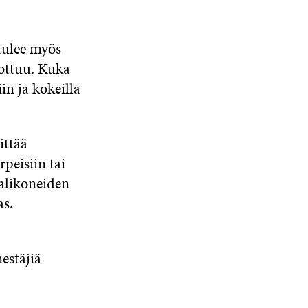
tulee myös
ottuu. Kuka
in ja kokeilla
ittää
rpeisiin tai
aalikoneiden
as.
estäjiä