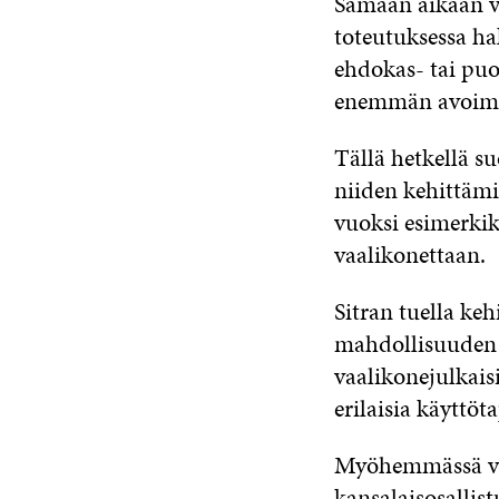
Samaan aikaan v
toteutuksessa ha
ehdokas- tai puo
enemmän avoim
Tällä hetkellä s
niiden kehittämi
vuoksi esimerkik
vaalikonettaan.
Sitran tuella keh
mahdollisuuden 
vaalikonejulkais
erilaisia käyttö
Myöhemmässä vai
kansalaisosallis