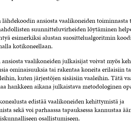
 lähdekoodin ansiosta vaalikoneiden toiminnasta 
mahdollisten suunnitteluvirheiden löytäminen help
htyä esimerkiksi alustan suosittelualgoritmin koodi
alla kotikoneellaan.
ansiosta vaalikoneiden julkaisijat voivat myös keh
sia ominaisuuksia tai rakentaa koneita erilaisiin ta
leihin, kuten järjestöjen sisäisiin vaaleihin. Tätä v
taa hankkeen aikana julkaistava metodologinen op
konealusta edistää vaalikoneiden kehittymistä ja
sta sekä voi parhaassa tapauksessa kannustaa ään
skunnalliseen osallistumiseen.