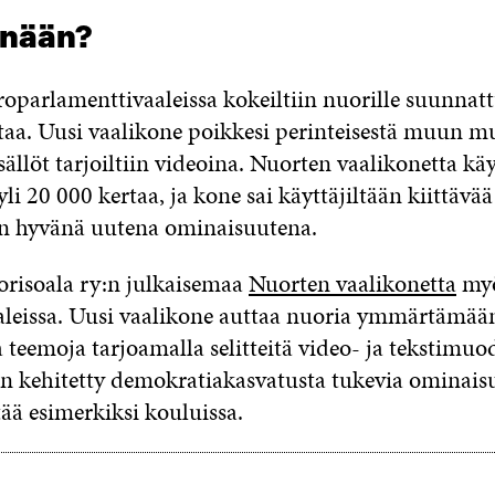
nnään?
parlamenttivaaleissa kokeiltiin nuorille suunnatt
aa. Uusi vaalikone poikkesi perinteisestä muun mua
isällöt tarjoiltiin videoina. Nuorten vaalikonetta käy
yli 20 000 kertaa, ja kone sai käyttäjiltään kiittävää
iin hyvänä uutena ominaisuutena.
uorisoala ry:n julkaisemaa
Nuorten vaalikonetta
myö
aaleissa. Uusi vaalikone auttaa nuoria ymmärtämää
a teemoja tarjoamalla selitteitä video- ja tekstimu
n kehitetty demokratiakasvatusta tukevia ominaisu
ä esimerkiksi kouluissa.