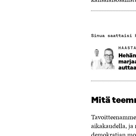
Sinua saattaisi 
HAAST
Hehän 
marjaa
autta
Mitä tee
Tavoitteenamme o
aikakaudella, ja
demokratian mon