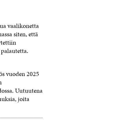
ua vaalikonetta
ssa siten, että
tettiin
 palautetta.
s vuoden 2025
n
odossa. Uutuutena
uksia, joita