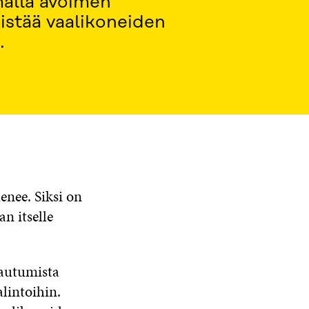
malla avoimen
istää vaalikoneiden
.
enee. Siksi on
n itselle
tautumista
lintoihin.