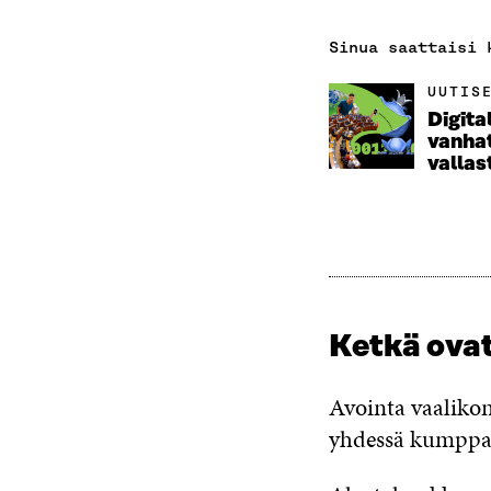
Sinua saattaisi 
UUTIS
Digita
vanha
vallas
Ketkä ova
Avointa vaalikon
yhdessä kumppani