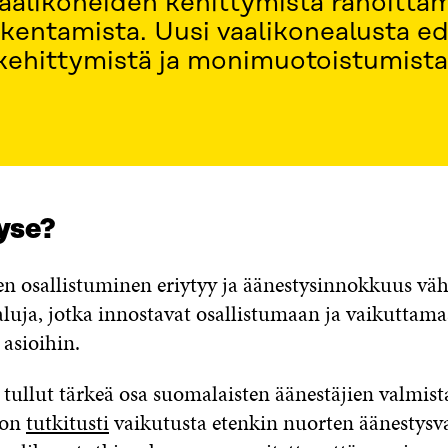
vaalikoneiden kehittymistä rahoitta
akentamista. Uusi vaalikonealusta ed
kehittymistä ja monimuotoistumista
yse?
n osallistuminen eriytyy ja äänestysinnokkuus väh
aluja, jotka innostavat osallistumaan ja vaikuttamaa
 asioihin.
 tullut tärkeä osa suomalaisten äänestäjien valmis
 on
tutkitusti
vaikutusta etenkin nuorten äänestysva