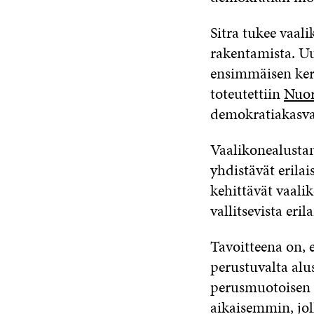
Sitra tukee vaal
rakentamista. Uu
ensimmäisen ker
toteutettiin
Nuor
demokratiakasva
Vaalikonealustan
yhdistävät erila
kehittävät vaali
vallitsevista eri
Tavoitteena on, e
perustuvalta alu
perusmuotoisen v
aikaisemmin, jol