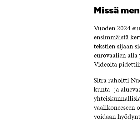
Missä me
Vuoden 2024 euro
ensimmäistä kert
tekstien sijaan s
eurovaalien alla 
Videoita pidett
Sitra rahoitti N
kunta- ja aluev
yhteiskunnallisi
vaalikoneeseen o
voidaan hyödyntä