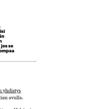
a
isi
än
n
jos se
lpompaa
 yhdistys
ien avulla.