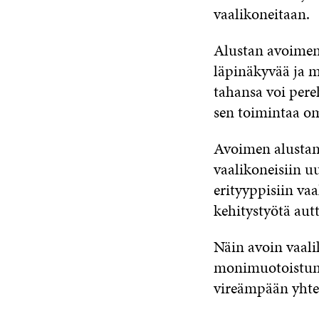
vaalikoneitaan.
Alustan avoimen
läpinäkyvää ja 
tahansa voi pere
sen toimintaa om
Avoimen alustan 
vaalikoneisiin uu
erityyppisiin vaa
kehitystyötä aut
Näin avoin vaali
monimuotoistumi
vireämpään yhtei