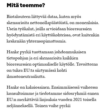
Mitä teemme?
Biotalouteen liittyvää dataa, kuten myös
skenaarioita nettonollapäästöistä, on monenlaisia.
Usein työkalut, joilla arvioidaan bioresurssien
hyödyntämistä eri käyttökohteissa, ovat kuitenkin
keskenään yhteensopimattomia.
Hanke pyrkii tuottamaan johdonmukaisen
tietopohjan ja eri skenaarioita kaikkien
bioresurssien optimaaliselle käytölle. Tavoitteena
on tukea EU:ta siirtymässä kohti
ilmastoneutraaliutta.
Hanke on kaksiosainen. Ensimmäisessä vaiheessa
konsultoimme ja tiedotamme sidosryhmiä ennen
EU:n merkittäviä linjauksia vuoden 2021 toisella
neljänneksellä. Toinen vaihe pyrkii