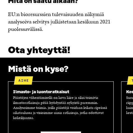
Mitä on saatu aikaan?
EU:n bioresurssien tulevaisuuden näkymiä
analysoiva selvitys julkistetaan kesäkuun 2021
puolessavälissä.
Ota yhteyttä!
Mistä on kyse?
AIHE
Ilmasto- ja luontoratkaisut
Kes
Päästöjen vähentämisellä on kova kiire ja siksi toimivia
Suom
ilmastoratkaisuja pitää hyödyntää nykyistä paremmin.
riip
Analysoimme toimia, joilla päästöjä voidaan leikata ripeässä
kuin
aikataulussa ja visioimme uusia ratkaisuja, jotka odottavat
kest
kokeilijaansa.