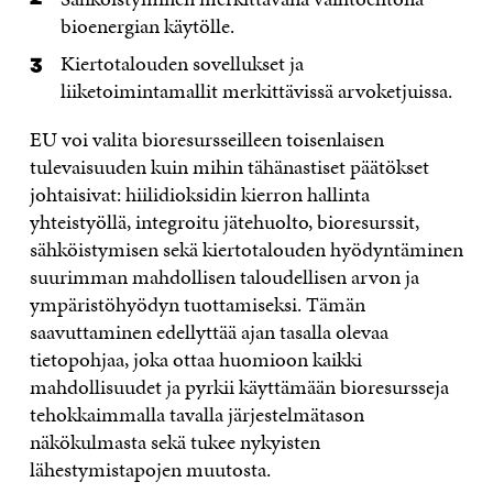
bioenergian käytölle.
Kiertotalouden sovellukset ja
liiketoimintamallit merkittävissä arvoketjuissa.
EU voi valita bioresursseilleen toisenlaisen
tulevaisuuden kuin mihin tähänastiset päätökset
johtaisivat: hiilidioksidin kierron hallinta
yhteistyöllä, integroitu jätehuolto, bioresurssit,
sähköistymisen sekä kiertotalouden hyödyntäminen
suurimman mahdollisen taloudellisen arvon ja
ympäristöhyödyn tuottamiseksi. Tämän
saavuttaminen edellyttää ajan tasalla olevaa
tietopohjaa, joka ottaa huomioon kaikki
mahdollisuudet ja pyrkii käyttämään bioresursseja
tehokkaimmalla tavalla järjestelmätason
näkökulmasta sekä tukee nykyisten
lähestymistapojen muutosta.