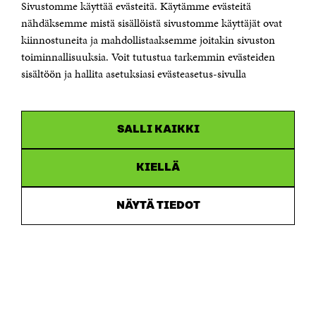
Suomen itsenäisyyden juhlarahasto Sitra
Sivustomme käyttää evästeitä. Käytämme evästeitä
Itämerenkatu 11-13, PL 160,
nähdäksemme mistä sisällöistä sivustomme käyttäjät ovat
00181 Helsinki
kiinnostuneita ja mahdollistaaksemme joitakin sivuston
Puhelin +358 294 618 991
toiminnallisuuksia. Voit tutustua tarkemmin evästeiden
Sähköpostiosoite
sisältöön ja hallita asetuksiasi evästeasetus-sivulla
etunimi.sukunimi@sitra.fi tai sitra@sitra.fi
Saapumisohjeet
Y-tunnus 0202132-3
SALLI KAIKKI
OLEMME NÄISSÄ SOMEISSA
KIELLÄ
Facebook
Avautuu
uudessa
NÄYTÄ TIEDOT
Linkedin
ikkunassa
Avautuu
uudessa
Youtube
ikkunassa
Avautuu
uudessa
Instagram
ikkunassa
Avautuu
uudessa
ikkunassa