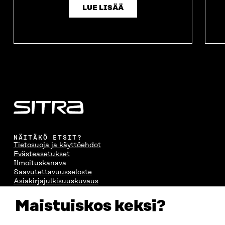
LUE LISÄÄ
NÄITÄKÖ ETSIT?
Tietosuoja ja käyttöehdot
Evästeasetukset
Ilmoituskanava
Saavutettavuusseloste
Asiakirjajulkisuuskuvaus
Sitran digitaalinen viestintä ja verkkopalvelut
Maistuiskos keksi?
OTA YHTEYTTÄ