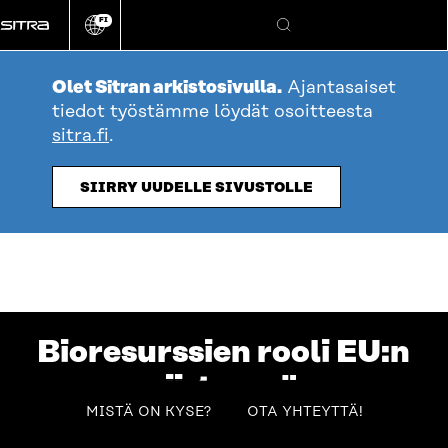
Siirry
FI
suoraan
Vaihda
Hae
sivuston
sisältöön
kieli
Olet Sitran arkistosivulla.
Ajantasaiset
tiedot työstämme löydät osoitteesta
sitra.fi
.
SIIRRY UUDELLE SIVUSTOLLE
Bioresurssien rooli EU:n
siirtyessä
table_of_contents
MISTÄ ON KYSE?
OTA YHTEYTTÄ!
ilmastoneutraaliuteen