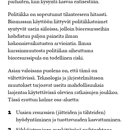
parhaiten, kun kysyntä kasvaa entisestään.
Politiikka on sopeutunut tilanteeseen hitaasti.
Biomassan käyttöön liittyvät politiikkatoimet
syntyvät usein siiloissa, jolloin bioresursseihin
kohdistuu paljon paineita ilman
kokonaisvaikutusten arviointia. Ilman
kurssinmuutosta politiikan aiheuttama
bioresurssipula on todellinen riski.
Asian valoisana puolena on, että tämä on
vältettävissä. Teknologia ja järjestelmätason
muutokset tarjoavat useita mahdollisuuksia
laajentaa käytettävissä olevien ratkaisujen joukkoa.
Tässä erottuu kolme osa-aluetta:
Uusien resurssien (jätteiden ja tähteiden)
hyödyntäminen ja tuottavuuden kasvattaminen.
Sähköistyminen merkittävänä vaihtoehtona