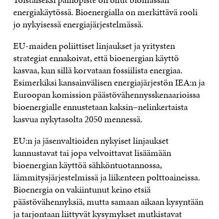
energiakäytössä. Bioenergialla on merkittävä rooli
jo nykyisessä energiajärjestelmässä.
EU-maiden poliittiset linjaukset ja yritysten
strategiat ennakoivat, että bioenergian käyttö
kasvaa, kun sillä korvataan fossiilista energiaa.
Esimerkiksi kansainvälisen energiajärjestön IEA:n ja
Euroopan komission päästövähennysskenaarioissa
bioenergialle ennustetaan kaksin–nelinkertaista
kasvua nykytasolta 2050 mennessä.
EU:n ja jäsenvaltioiden nykyiset linjaukset
kannustavat tai jopa velvoittavat lisäämään
bioenergian käyttöä sähköntuotannossa,
lämmitysjärjestelmissä ja liikenteen polttoaineissa.
Bioenergia on vakiintunut keino etsiä
päästövähennyksiä, mutta samaan aikaan kysyntään
ja tarjontaan liittyvät kysymykset mutkistavat