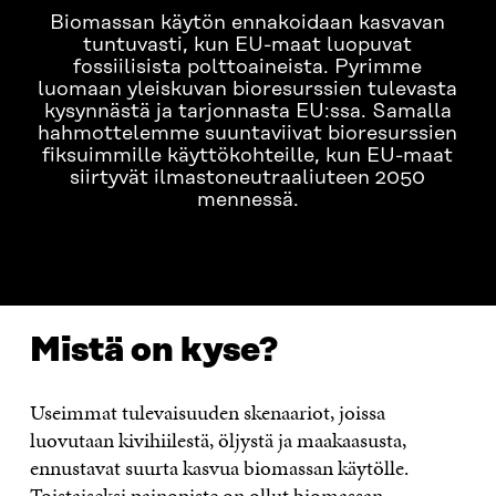
Biomassan käytön ennakoidaan kasvavan
tuntuvasti, kun EU-maat luopuvat
fossiilisista polttoaineista. Pyrimme
luomaan yleiskuvan bioresurssien tulevasta
kysynnästä ja tarjonnasta EU:ssa. Samalla
hahmottelemme suuntaviivat bioresurssien
fiksuimmille käyttökohteille, kun EU-maat
siirtyvät ilmastoneutraaliuteen 2050
mennessä.
MISTÄ ON KYSE?
OTA YHTEYTTÄ!
Mistä on kyse?
Useimmat tulevaisuuden skenaariot, joissa
luovutaan kivihiilestä, öljystä ja maakaasusta,
ennustavat suurta kasvua biomassan käytölle.
Toistaiseksi painopiste on ollut biomassan