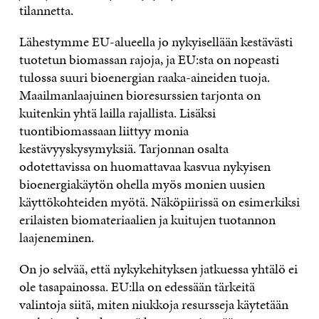
tilannetta.
Lähestymme EU-alueella jo nykyisellään kestävästi
tuotetun biomassan rajoja, ja EU:sta on nopeasti
tulossa suuri bioenergian raaka-aineiden tuoja.
Maailmanlaajuinen bioresurssien tarjonta on
kuitenkin yhtä lailla rajallista. Lisäksi
tuontibiomassaan liittyy monia
kestävyyskysymyksiä. Tarjonnan osalta
odotettavissa on huomattavaa kasvua nykyisen
bioenergiakäytön ohella myös monien uusien
käyttökohteiden myötä. Näköpiirissä on esimerkiksi
erilaisten biomateriaalien ja kuitujen tuotannon
laajeneminen.
On jo selvää, että nykykehityksen jatkuessa yhtälö ei
ole tasapainossa. EU:lla on edessään tärkeitä
valintoja siitä, miten niukkoja resursseja käytetään