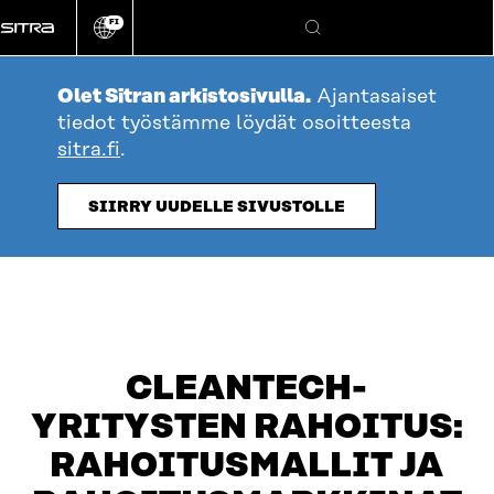
Siirry
FI
suoraan
Vaihda
Hae
sivuston
sisältöön
kieli
Olet Sitran arkistosivulla.
Ajantasaiset
tiedot työstämme löydät osoitteesta
sitra.fi
.
SIIRRY UUDELLE SIVUSTOLLE
CLEANTECH-
YRITYSTEN RAHOITUS:
RAHOITUSMALLIT JA