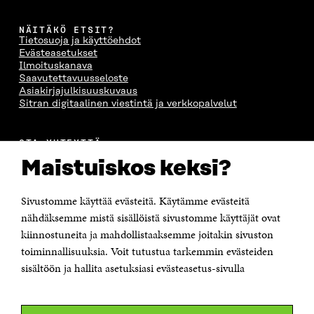
NÄITÄKÖ ETSIT?
Tietosuoja ja käyttöehdot
Evästeasetukset
Ilmoituskanava
Saavutettavuusseloste
Asiakirjajulkisuuskuvaus
Sitran digitaalinen viestintä ja verkkopalvelut
OTA YHTEYTTÄ
Suomen itsenäisyyden juhlarahasto Sitra
Maistuiskos keksi?
Itämerenkatu 11-13, PL 160,
00181 Helsinki
Sivustomme käyttää evästeitä. Käytämme evästeitä
Puhelin +358 294 618 991
Sähköpostiosoite
nähdäksemme mistä sisällöistä sivustomme käyttäjät ovat
etunimi.sukunimi@sitra.fi tai sitra@sitra.fi
kiinnostuneita ja mahdollistaaksemme joitakin sivuston
Saapumisohjeet
toiminnallisuuksia. Voit tutustua tarkemmin evästeiden
sisältöön ja hallita asetuksiasi evästeasetus-sivulla
Y-tunnus 0202132-3
OLEMME NÄISSÄ SOMEISSA