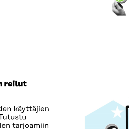
 reilut
den käyttäjien
 Tutustu
den tarjoamiin