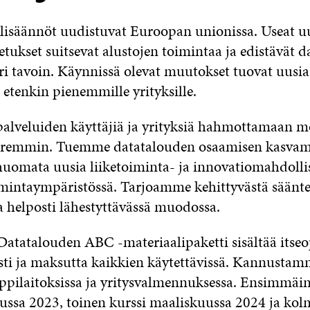
lisäännöt uudistuvat Euroopan unionissa. Useat u
etukset suitsevat alustojen toimintaa ja edistävät d
i tavoin. Käynnissä olevat muutokset tuovat uusia
etenkin pienemmille yrityksille.
ipalveluiden käyttäjiä ja yrityksiä hahmottamaan 
aremmin. Tuemme datatalouden osaamisen kasvamis
 huomata uusia liiketoiminta- ja innovatiomahdoll
intaympäristössä. Tarjoamme kehittyvästä sääntely
a helposti lähestyttävässä muodossa.
tatalouden ABC -materiaalipaketti sisältää itseop
sti ja maksutta kaikkien käytettävissä. Kannustam
ppilaitoksissa ja yritysvalmennuksessa. Ensimmäin
ussa 2023, toinen kurssi maaliskuussa 2024 ja kol