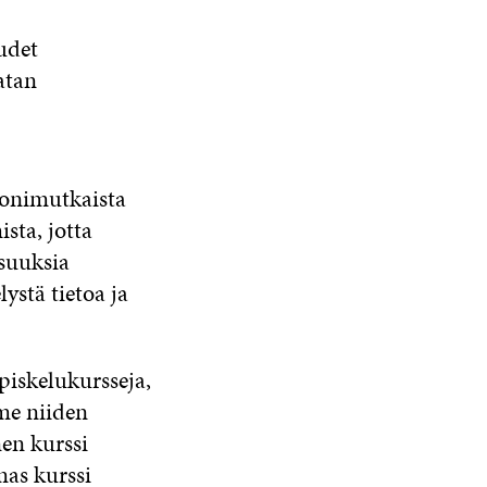
udet
atan
monimutkaista
ta, jotta
isuuksia
stä tietoa ja
iskelukursseja,
me niiden
en kurssi
mas kurssi