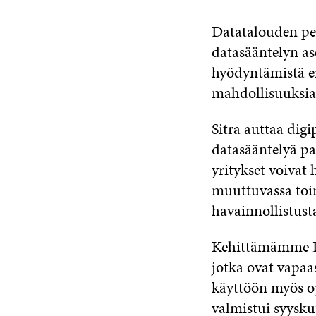
Datatalouden pe
datasääntelyn as
hyödyntämistä er
mahdollisuuksia 
Sitra auttaa dig
datasääntelyä p
yritykset voivat
muuttuvassa toim
havainnollistust
Kehittämämme Da
jotka ovat vapaa
käyttöön myös o
valmistui syysku