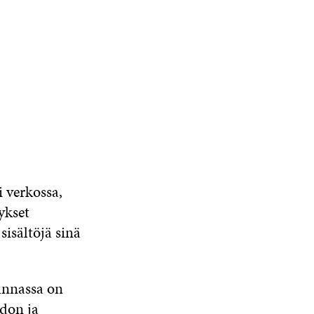
i verkossa,
ykset
sisältöjä sinä
kunnassa on
edon ja