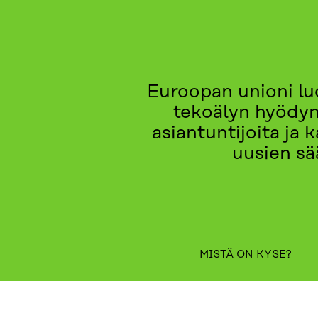
Euroopan unioni luo
tekoälyn hyödynt
asiantuntijoita ja
uusien sä
MISTÄ ON KYSE?
MISTÄ ON KYSE?
KURSSIT
KETKÄ OLIVAT MUK