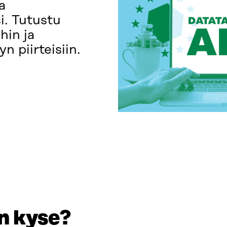
a
i. Tutustu
hin ja
n piirteisiin.
on kyse?