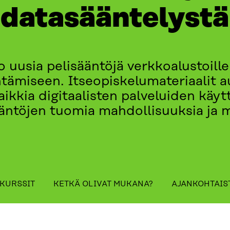
datasääntelystä
 uusia pelisääntöjä verkkoalustoille
ämiseen. Itseopiskelumateriaalit au
 kaikkia digitaalisten palveluiden kä
äntöjen tuomia mahdollisuuksia ja 
table_of_contents
KURSSIT
KETKÄ OLIVAT MUKANA?
AJANKOHTAIS
ANA?
AJANKOHTAISTA
OTA YHTEYTTÄ