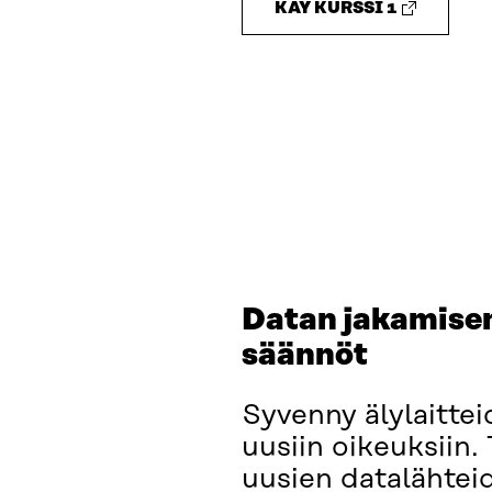
KÄY KURSSI 1
Datan jakamisen
säännöt
Syvenny älylaittei
uusiin oikeuksiin.
uusien datalähtei