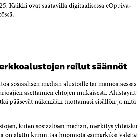
5. Kaikki ovat saatavilla digitaalisessa eOppiva-
tössä.
Verkkoalustojen reilut säännöt
ltöä sosiaalisen median alustoille tai mainostaessas
arjoajien asettamien ehtojen mukaisesti. Alustayrit
etkä pääsevät näkemään tuottamasi sisällön ja mitä 
ustojen, kuten sosiaalisen median, merkitys yhteis
a on alettu kiinnittää huomiota esimerkiksi valeti