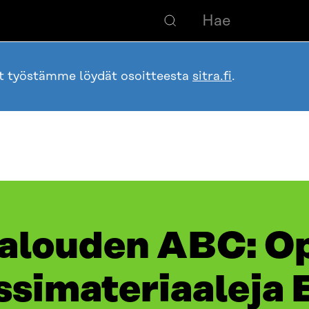
ot työstämme löydät osoitteesta
sitra.fi
.
talouden ABC​: O
ssimateriaaleja 