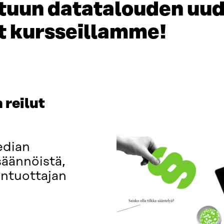
ltuun datatalouden uu
t kursseillamme!
 reilut
edian
säännöistä,
löntuottajan