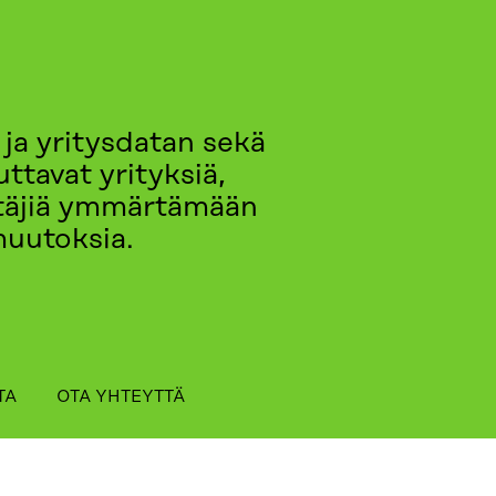
 ja yritysdatan sekä
ttavat yrityksiä,
yttäjiä ymmärtämään
muutoksia.
TA
OTA YHTEYTTÄ