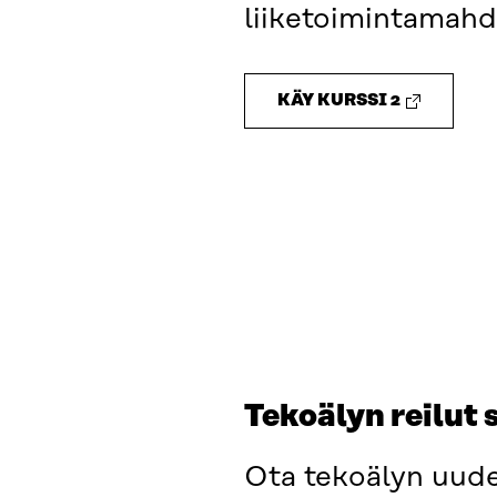
liiketoimintamahdo
KÄY KURSSI 2
Tekoälyn reilut
Ota tekoälyn uud