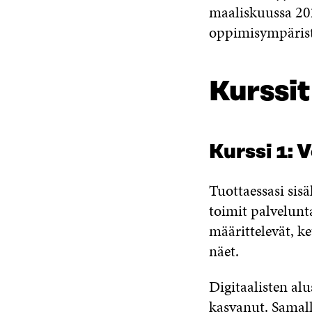
maaliskuussa 202
oppimisympäris
Kurssit
Kurssi 1: 
Tuottaessasi sisä
toimit palvelunt
määrittelevät, k
näet.
Digitaalisten al
kasvanut. Samall