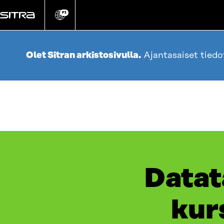
Siirry
suoraan
FI
Vaihda
sivuston
sisältöön
kieli
Olet Sitran arkistosivulla.
Ajantasaiset tied
​​Data
kur