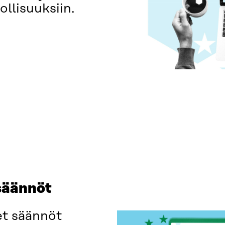
llisuuksiin.
 säännöt
et säännöt