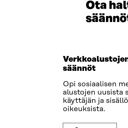
Ota ha
säännö
Verkkoalustojen
säännöt
Opi sosiaalisen m
alustojen uusista 
käyttäjän ja sisäl
oikeuksista.