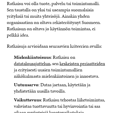
Ratkaisu voi olla tuote, palvelu tai toimintamalli.
Sen taustalla on yksi tai useampia suomalaisia
yrityksiä tai muita yhteisöjä. Ainakin yhden
organisaation on oltava rekisteröitynyt Suomeen.
Ratkaisun on oltava jo käytännön toimintaa, ei
pelkkä idea.
Ratkaisuja arvioidaan seuraavien kriteerien avulla:
Mielenkiintoisuus
: Ratkaisu on
datatalousajattelun
, sen
keskeisten periaatteiden
ja erityisesti uusien toimintamallien
näkökulmasta mielenkiintoinen ja innostava.
Uutuusarvo
: Dataa jaetaan, käytetään ja
yhdistetään uusilla tavoilla.
Vaikuttavuus
: Ratkaisu tehostaa liiketoimintaa,
vahvistaa tuottavuutta tai hyvinvointia tai saa
aikaan myönteisiä luontovaikutuksia.