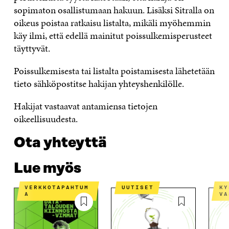
sopimaton osallistumaan hakuun. Lisäksi Sitralla on
oikeus poistaa ratkaisu listalta, mikäli myöhemmin
käy ilmi, että edellä mainitut poissulkemisperusteet
täyttyvät.
Poissulkemisesta tai listalta poistamisesta lähetetään
tieto sähköpostitse hakijan yhteyshenkilölle.
Hakijat vastaavat antamiensa tietojen
oikeellisuudesta.
Ota yhteyttä
Lue myös
VERKKOTAPAHTUM
UUTISET
KYSYMYKSIÄ JA
A
VA