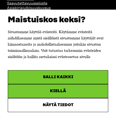
Saavutettavuusseloste
Asiakirjajulkisuuskuvaus
Sitran digitaalinen viestintä ja verkkopalvelut
Maistuiskos keksi?
OTA YHTEYTTÄ
Sivustomme käyttää evästeitä. Käytämme evästeitä
Suomen itsenäisyyden juhlarahasto Sitra
Itämerenkatu 11-13, PL 160,
nähdäksemme mistä sisällöistä sivustomme käyttäjät ovat
00181 Helsinki
kiinnostuneita ja mahdollistaaksemme joitakin sivuston
Puhelin +358 294 618 991
toiminnallisuuksia. Voit tutustua tarkemmin evästeiden
Sähköpostiosoite
sisältöön ja hallita asetuksiasi evästeasetus-sivulla
etunimi.sukunimi@sitra.fi tai sitra@sitra.fi
Saapumisohjeet
Y-tunnus 0202132-3
SALLI KAIKKI
OLEMME NÄISSÄ SOMEISSA
KIELLÄ
Facebook
Avautuu
uudessa
NÄYTÄ TIEDOT
Linkedin
ikkunassa
Avautuu
uudessa