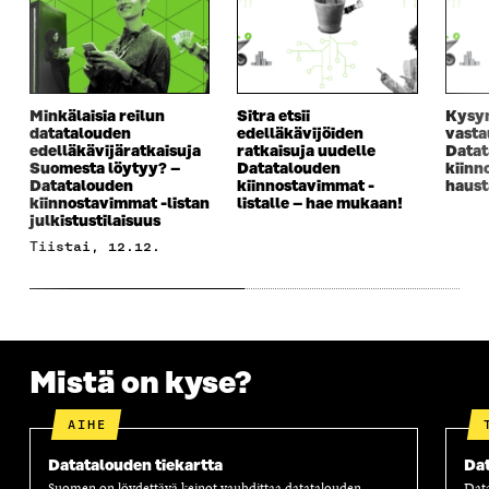
Minkälaisia reilun
Sitra etsii
Kysym
datatalouden
edelläkävijöiden
vasta
edelläkävijäratkaisuja
ratkaisuja uudelle
Datat
Suomesta löytyy? –
Datatalouden
kiinn
Datatalouden
kiinnostavimmat -
haus
kiinnostavimmat -listan
listalle – hae mukaan!
julkistustilaisuus
tiistai, 12.12.
Mistä on kyse?
AIHE
Datatalouden tiekartta
Dat
Suomen on löydettävä keinot vauhdittaa datatalouden
Dat