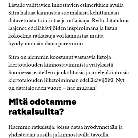
Listalle valittavien innostavien esimerkkien avulla
Sitra haluaa kannustaa suomalaisia kehittämään
datavetoista toimintaa ja ratkaisuja. Reilu datatalous
laajenee edelläkävijöiden inspiroimana ja listan
kokoelma ratkaisuja voi kannustaa muita
hyödyntämään dataa paremmin.
Sitra on aiemmin koostanut vastaavia listoja
kiertotalouden kiinnostavimmista yrityksistä
Suomessa, esitellen ajankohtaisia ja mielenkiintoisia
kiertotalouden liiketoiminnan edelläkävijöitä. Nyt
on datatalouden vuoro – hae mukaan!
Mitä odotamme
ratkaisuilta?
Haemme ratkaisuja, joissa dataa hyödynnetään ja
yhdistetään uusilla ja kiinnostavilla tavoilla.