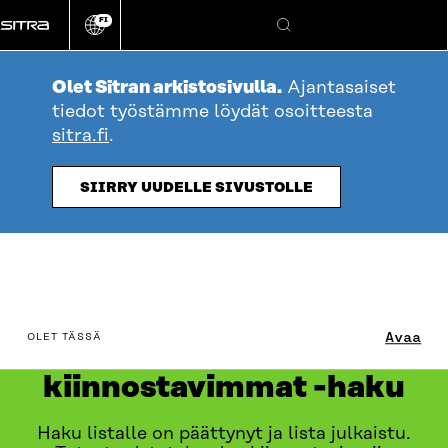
Siirry
FI
suoraan
Vaihda
Hae
sivuston
sisältöön
kieli
Olet Sitran arkistosivulla.
Ajantasaiset
tiedot työstämme löydät osoitteesta
sitra.fi
.
SIIRRY UUDELLE SIVUSTOLLE
table_of_contents
Avaa
OLET TÄSSÄ
Datatalouden
kiinnostavimmat -haku
Haku listalle on päättynyt ja lista julkaistu.