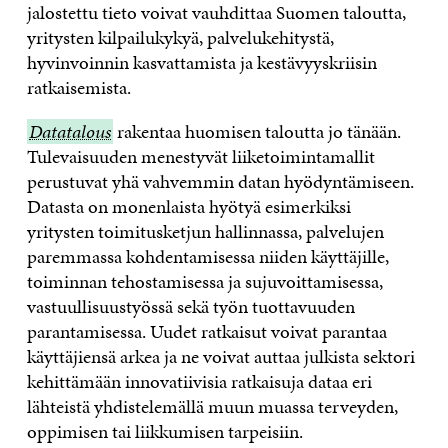
jalostettu tieto voivat vauhdittaa Suomen taloutta,
yritysten kilpailukykyä, palvelukehitystä,
hyvinvoinnin kasvattamista ja kestävyyskriisin
ratkaisemista.
Datatalous
Datatalous
rakentaa huomisen taloutta jo tänään.
Tulevaisuuden menestyvät liiketoimintamallit
perustuvat yhä vahvemmin datan hyödyntämiseen.
Datasta on monenlaista hyötyä esimerkiksi
yritysten toimitusketjun hallinnassa, palvelujen
paremmassa kohdentamisessa niiden käyttäjille,
toiminnan tehostamisessa ja sujuvoittamisessa,
vastuullisuustyössä sekä työn tuottavuuden
parantamisessa. Uudet ratkaisut voivat parantaa
käyttäjiensä arkea ja ne voivat auttaa julkista sektori
kehittämään innovatiivisia ratkaisuja dataa eri
lähteistä yhdistelemällä muun muassa terveyden,
oppimisen tai liikkumisen tarpeisiin.