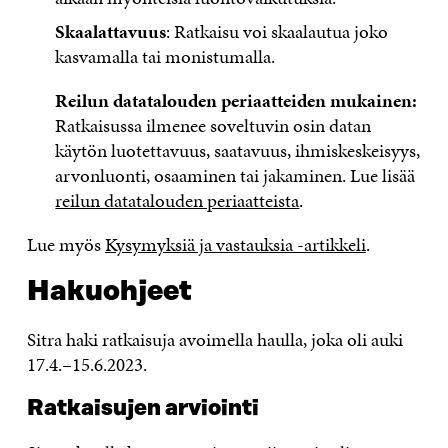
Skaalattavuus
: Ratkaisu voi skaalautua joko
kasvamalla tai monistumalla.
Reilun datatalouden periaatteiden mukainen:
Ratkaisussa ilmenee soveltuvin osin datan
käytön luotettavuus, saatavuus, ihmiskeskeisyys,
arvonluonti, osaaminen tai jakaminen. Lue lisää
reilun datatalouden periaatteista
.
Lue myös
Kysymyksiä ja vastauksia -artikkeli
.
Hakuohjeet
Sitra haki ratkaisuja avoimella haulla, joka oli auki
17.4.–15.6.2023.
Ratkaisujen arviointi