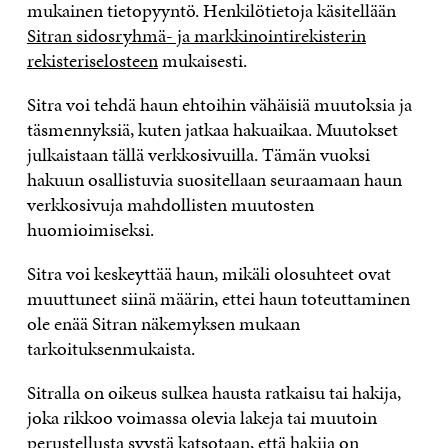
mukainen tietopyyntö. Henkilötietoja käsitellään
Sitran sidosryhmä- ja markkinointirekisterin
rekisteriselosteen
mukaisesti.
Sitra voi tehdä haun ehtoihin vähäisiä muutoksia ja
täsmennyksiä, kuten jatkaa hakuaikaa. Muutokset
julkaistaan tällä verkkosivuilla. Tämän vuoksi
hakuun osallistuvia suositellaan seuraamaan haun
verkkosivuja mahdollisten muutosten
huomioimiseksi.
Sitra voi keskeyttää haun, mikäli olosuhteet ovat
muuttuneet siinä määrin, ettei haun toteuttaminen
ole enää Sitran näkemyksen mukaan
tarkoituksenmukaista.
Sitralla on oikeus sulkea hausta ratkaisu tai hakija,
joka rikkoo voimassa olevia lakeja tai muutoin
perustellusta syystä katsotaan, että hakija on