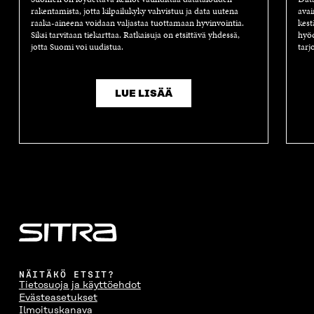
rakentamista, jotta kilpailukyky vahvistuu ja data uutena
avai
raaka-aineena voidaan valjastaa tuottamaan hyvinvointia.
kest
Siksi tarvitaan tiekarttaa. Ratkaisuja on etsittävä yhdessä,
hyöd
jotta Suomi voi uudistua.
tarj
LUE LISÄÄ
NÄITÄKÖ ETSIT?
Tietosuoja ja käyttöehdot
Evästeasetukset
Ilmoituskanava