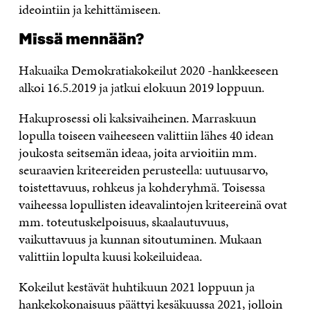
ideointiin ja kehittämiseen.
Missä mennään?
Hakuaika Demokratiakokeilut 2020 -hankkeeseen
alkoi 16.5.2019 ja jatkui elokuun 2019 loppuun.
Hakuprosessi oli kaksivaiheinen. Marraskuun
lopulla toiseen vaiheeseen valittiin lähes 40 idean
joukosta seitsemän ideaa, joita arvioitiin mm.
seuraavien kriteereiden perusteella: uutuusarvo,
toistettavuus, rohkeus ja kohderyhmä. Toisessa
vaiheessa lopullisten ideavalintojen kriteereinä ovat
mm. toteutuskelpoisuus, skaalautuvuus,
vaikuttavuus ja kunnan sitoutuminen. Mukaan
valittiin lopulta kuusi kokeiluideaa.
Kokeilut kestävät huhtikuun 2021 loppuun ja
hankekokonaisuus päättyi kesäkuussa 2021, jolloin