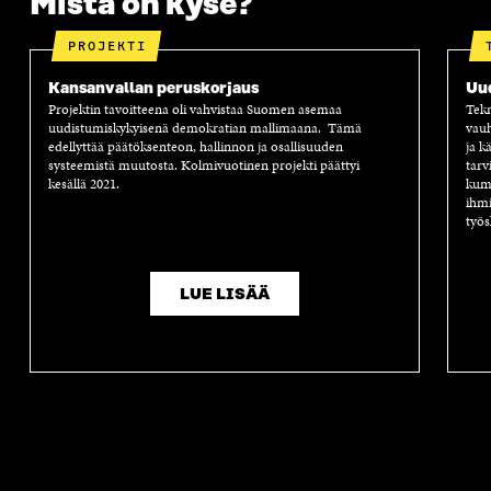
Mistä on kyse?
PROJEKTI
Kansanvallan peruskorjaus
Uu
Projektin tavoitteena oli vahvistaa Suomen asemaa
Tekn
uudistumiskykyisenä demokratian mallimaana. Tämä
vauh
edellyttää päätöksenteon, hallinnon ja osallisuuden
ja k
systeemistä muutosta. Kolmivuotinen projekti päättyi
tarv
kesällä 2021.
kump
ihmi
työs
LUE LISÄÄ