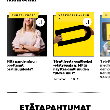
PUHEENVUORO
VERKKOTAPAHTUM
U
A
Mitä pandemia on
Sivullisesta osalliseksi
Selvi
opettanut
-etätyöpaja 4: Miltä
media
osallisuudesta?
näyttää osallisuuden
demok
tulevaisuus?
kehit
vaiku
torstai, 18.2.
ETÄTAPAHTUMAT