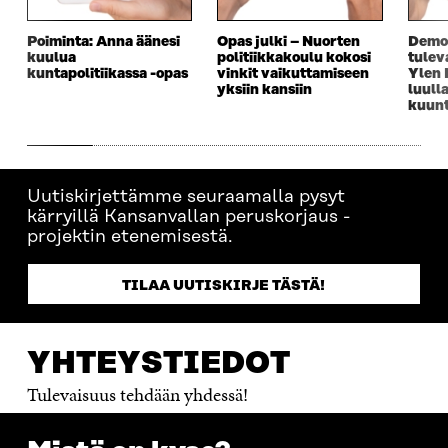
Poiminta: Anna äänesi
Opas julki – Nuorten
Demo
kuulua
politiikkakoulu kokosi
tulev
kuntapolitiikassa -opas
vinkit vaikuttamiseen
Ylen N
yksiin kansiin
luull
kuunt
Uutiskirjettämme seuraamalla pysyt
kärryillä Kansanvallan peruskorjaus -
projektin etenemisestä.
TILAA UUTISKIRJE TÄSTÄ!
YHTEYSTIEDOT
Tulevaisuus tehdään yhdessä!