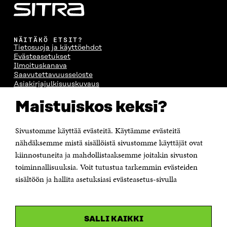
NÄITÄKÖ ETSIT?
Tietosuoja ja käyttöehdot
Evästeasetukset
Ilmoituskanava
Saavutettavuusseloste
Asiakirjajulkisuuskuvaus
Sitran digitaalinen viestintä ja verkkopalvelut
Maistuiskos keksi?
OTA YHTEYTTÄ
Sivustomme käyttää evästeitä. Käytämme evästeitä
Suomen itsenäisyyden juhlarahasto Sitra
Itämerenkatu 11-13, PL 160,
nähdäksemme mistä sisällöistä sivustomme käyttäjät ovat
00181 Helsinki
kiinnostuneita ja mahdollistaaksemme joitakin sivuston
Puhelin +358 294 618 991
toiminnallisuuksia. Voit tutustua tarkemmin evästeiden
Sähköpostiosoite
sisältöön ja hallita asetuksiasi evästeasetus-sivulla
etunimi.sukunimi@sitra.fi tai sitra@sitra.fi
Saapumisohjeet
Y-tunnus 0202132-3
SALLI KAIKKI