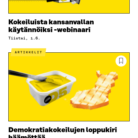
Kokeiluista kansanvallan
käytännöiksi -webinaari
tiistai, 1.6.
ARTIKKELIT
Demokratiakokeilujen loppukiri
häämöttää