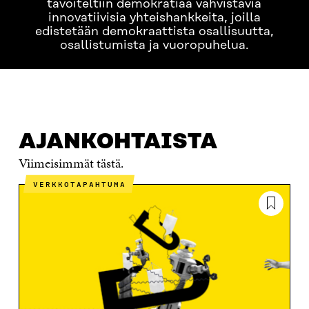
tavoiteltiin demokratiaa vahvista­via
innovatiivisia yhteishankkeita, joilla
edistetään demokraattista osallisuutta,
osallistumista ja vuoropuhelua.
AJANKOHTAISTA
ETÄTAPAHTUMAT
OSALLISUUDE
AJANKOHTAISTA
Viimeisimmät tästä.
VERKKOTAPAHTUMA