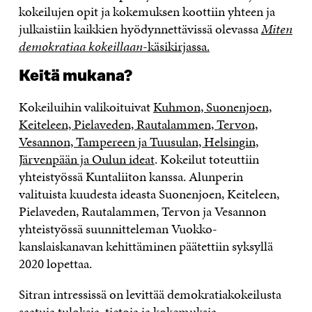
kokeilujen opit ja kokemuksen koottiin yhteen ja
julkaistiin kaikkien hyödynnettävissä olevassa
Miten
demokratiaa kokeillaan
-käsikirjassa.
Keitä mukana?
Kokeiluihin valikoituivat
Kuhmon, Suonenjoen,
Keiteleen, Pielaveden, Rautalammen, Tervon,
Vesannon, Tampereen ja Tuusulan, Helsingin,
Järvenpään ja Oulun ideat
. Kokeilut toteuttiin
yhteistyössä Kuntaliiton kanssa. Alunperin
valituista kuudesta ideasta Suonenjoen, Keiteleen,
Pielaveden, Rautalammen, Tervon ja Vesannon
yhteistyössä suunnitteleman Vuokko-
kanslaiskanavan kehittäminen päätettiin syksyllä
2020 lopettaa.
Sitran intressissä on levittää demokratiakokeilusta
saatuja tuloksia, tietoja ja kokemuksia