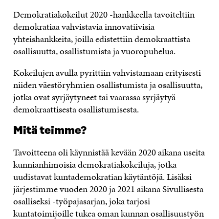
Demokratiakokeilut 2020 -hankkeella tavoiteltiin
demokratiaa vahvista­via innovatiivisia
yhteishankkeita, joilla edistettiin demokraattista
osallisuutta, osallistumista ja vuoropuhelua.
Kokeilujen avulla pyrittiin vahvistamaan erityisesti
niiden väestöryhmien osallistumista ja osallisuutta,
jotka ovat syrjäytyneet tai vaarassa syrjäytyä
demokraattisesta osallistumisesta.
Mitä teimme?
Tavoitteena oli käynnistää kevään 2020 aikana useita
kunnianhimoisia demokratiakokeiluja, jotka
uudistavat kuntademokratian käytäntöjä. Lisäksi
järjestimme vuoden 2020 ja 2021 aikana Sivullisesta
osalliseksi -työpajasarjan, joka tarjosi
kuntatoimijoille tukea oman kunnan osallisuustyön