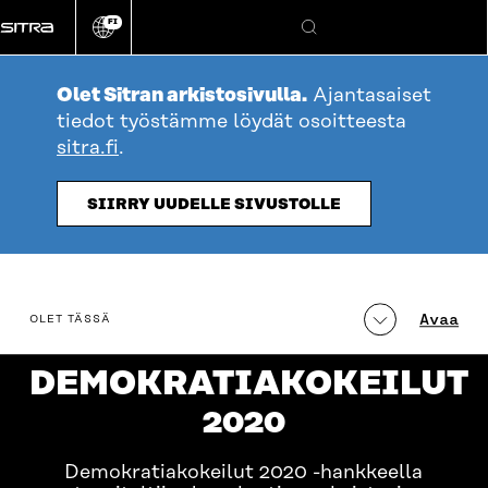
Siirry
FI
suoraan
Vaihda
Hae
sivuston
sisältöön
kieli
Olet Sitran arkistosivulla.
Ajantasaiset
tiedot työstämme löydät osoitteesta
sitra.fi
.
SIIRRY UUDELLE SIVUSTOLLE
table_of_contents
Avaa
OLET TÄSSÄ
DEMOKRATIAKOKEILUT
2020
Demokratiakokeilut 2020 -hankkeella