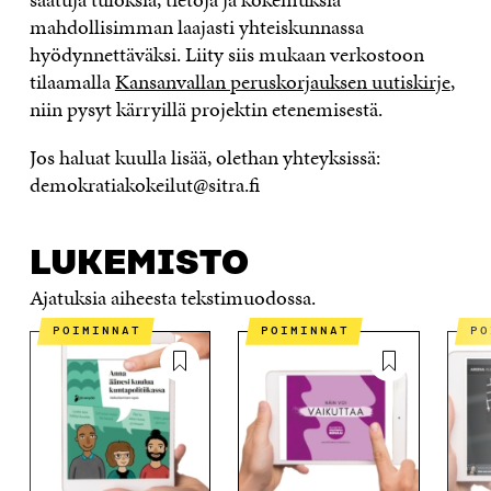
mahdollisimman laajasti yhteiskunnassa
hyödynnettäväksi. Liity siis mukaan verkostoon
tilaamalla
Kansanvallan peruskorjauksen uutiskirje
,
niin pysyt kärryillä projektin etenemisestä.
Jos haluat kuulla lisää, olethan yhteyksissä:
demokratiakokeilut@sitra.fi
LUKEMISTO
Ajatuksia aiheesta tekstimuodossa.
POIMINNAT
POIMINNAT
P