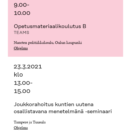
9.00-
10.00
Opetus­ma­te­ri­aa­li­koulutus B
TEAMS
Nuorten politiikkakoulu, Oulun kaupunki
Ohjelma
23.3.2021
klo
13.00-
15.00
Joukkorahoitus kuntien uutena
osallistavana menetelmänä -seminaari
Tampere ja Tuusula
Ohjelma