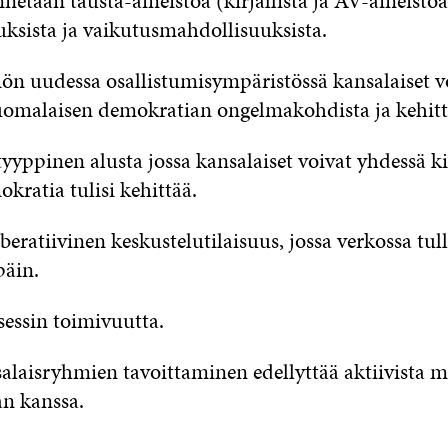
netaan tausta-aineistoa (kirjallista ja AV-aineistoa
uksista ja vaikutusmahdollisuuksista.
ön uudessa osallistumisympäristössä kansalaiset vo
omalaisen demokratian ongelmakohdista ja kehit
yppinen alusta jossa kansalaiset voivat yhdessä ki
kratia tulisi kehittää.
iberatiivinen keskustelutilaisuus, jossa verkossa tull
päin.
essin toimivuutta.
laisryhmien tavoittaminen edellyttää aktiivista m
an kanssa.