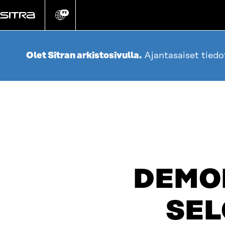
Siirry
suoraan
FI
Vaihda
sivuston
sisältöön
kieli
Olet Sitran arkistosivulla.
Ajantasaiset tied
DEMO
SEL