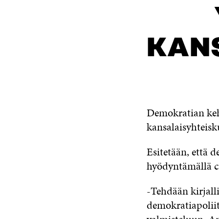
KAN
Demokratian kehi
kansalaisyhteisk
Esitetään, että 
hyödyntämällä c
-Tehdään kirjalli
demokratiapoliit