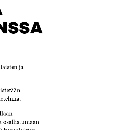
Ä
NSSA
aisten ja
istetään
etelmiä.
illaan
ia osallistumaan