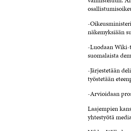
valmisteluun. An
osallistumisoike
-Oikeusministeri
näkemyksiään su
-Luodaan Wiki-ty
suomalaista demo
-Järjestetään del
työstetään eteen
-Arvioidaan pros
Laajempien kansa
yhtestyötä medi