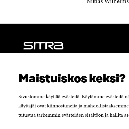
Niklas Wilhelm
NÄITÄKÖ ETSIT?
Tietosuoja ja käyttöehdot
Maistuiskos keksi?
Evästeasetukset
Ilmoituskanava
Saavutettavuusseloste
Sivustomme käyttää evästeitä. Käytämme evästeitä 
Asiakirjajulkisuuskuvaus
käyttäjät ovat kiinnostuneita ja mahdollistaaksemme 
Sitran digitaalinen viestintä ja
tutustua tarkemmin evästeiden sisältöön ja hallita as
verkkopalvelut