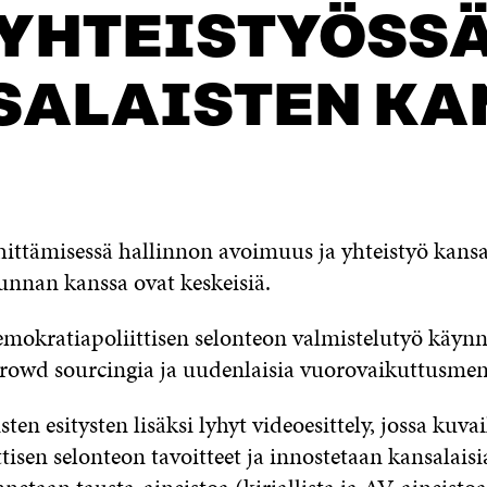
YHTEISTYÖSS
SALAISTEN KA
ttämisessä hallinnon avoimuus ja yhteistyö kansal
unnan kanssa ovat keskeisiä.
demokratiapoliittisen selonteon valmistelutyö käynn
rowd sourcingia ja uudenlaisia vuorovaikuttusmen
sten esitysten lisäksi lyhyt videoesittely, jossa kuva
tisen selonteon tavoitteet ja innostetaan kansalais