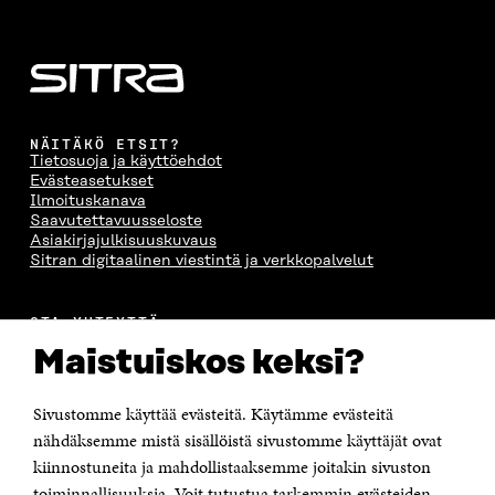
NÄITÄKÖ ETSIT?
Tietosuoja ja käyttöehdot
Evästeasetukset
Ilmoituskanava
Saavutettavuusseloste
Asiakirjajulkisuuskuvaus
Sitran digitaalinen viestintä ja verkkopalvelut
OTA YHTEYTTÄ
Suomen itsenäisyyden juhlarahasto Sitra
Maistuiskos keksi?
Itämerenkatu 11-13, PL 160,
00181 Helsinki
Sivustomme käyttää evästeitä. Käytämme evästeitä
Puhelin +358 294 618 991
Sähköpostiosoite
nähdäksemme mistä sisällöistä sivustomme käyttäjät ovat
etunimi.sukunimi@sitra.fi tai sitra@sitra.fi
kiinnostuneita ja mahdollistaaksemme joitakin sivuston
Saapumisohjeet
toiminnallisuuksia. Voit tutustua tarkemmin evästeiden