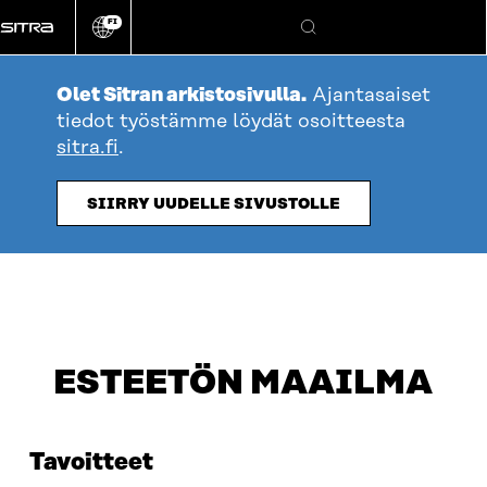
Siirry
FI
suoraan
Vaihda
Hae
sivuston
sisältöön
kieli
Olet Sitran arkistosivulla.
Ajantasaiset
tiedot työstämme löydät osoitteesta
sitra.fi
.
SIIRRY UUDELLE SIVUSTOLLE
ESTEETÖN MAAILMA
Tavoitteet