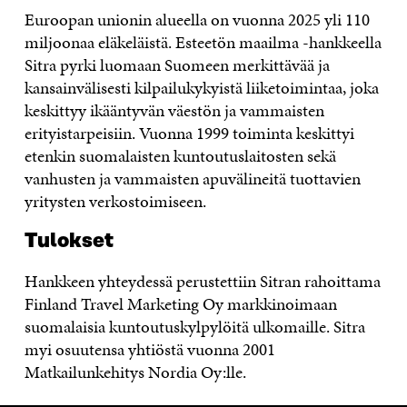
Euroopan unionin alueella on vuonna 2025 yli 110
miljoonaa eläkeläistä. Esteetön maailma -hankkeella
Sitra pyrki luomaan Suomeen merkittävää ja
kansainvälisesti kilpailukykyistä liiketoimintaa, joka
keskittyy ikääntyvän väestön ja vammaisten
erityistarpeisiin. Vuonna 1999 toiminta keskittyi
etenkin suomalaisten kuntoutuslaitosten sekä
vanhusten ja vammaisten apuvälineitä tuottavien
yritysten verkostoimiseen.
Tulokset
Hankkeen yhteydessä perustettiin Sitran rahoittama
Finland Travel Marketing Oy markkinoimaan
suomalaisia kuntoutuskylpylöitä ulkomaille. Sitra
myi osuutensa yhtiöstä vuonna 2001
Matkailunkehitys Nordia Oy:lle.