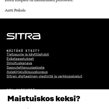
Antti Poikola
NÄITÄKÖ ETSIT?
Tietosuoja ja käyttöehdot
Evästeasetukset
Ilmoituskanava
Saavutettavuusseloste
Asiakirjajulkisuuskuvaus
Sitran digitaalinen viestintä ja verkkopalvelut
OTA YHTEYTTÄ
Suomen itsenäisyyden juhlarahasto Sitra
Maistuiskos keksi?
Itämerenkatu 11-13, PL 160,
00181 Helsinki