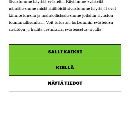
Sivustomme käyttää evästeitä. Käytämme evästeitä
Puhelin +358 294 618 991
Sähköpostiosoite
nähdäksemme mistä sisällöistä sivustomme käyttäjät ovat
etunimi.sukunimi@sitra.fi tai sitra@sitra.fi
kiinnostuneita ja mahdollistaaksemme joitakin sivuston
Saapumisohjeet
toiminnallisuuksia. Voit tutustua tarkemmin evästeiden
sisältöön ja hallita asetuksiasi evästeasetus-sivulla
Y-tunnus 0202132-3
OLEMME NÄISSÄ SOMEISSA
SALLI KAIKKI
Facebook
Avautuu
uudessa
Linkedin
ikkunassa
KIELLÄ
Avautuu
uudessa
Youtube
ikkunassa
Avautuu
NÄYTÄ TIEDOT
uudessa
Instagram
ikkunassa
Avautuu
uudessa
ikkunassa