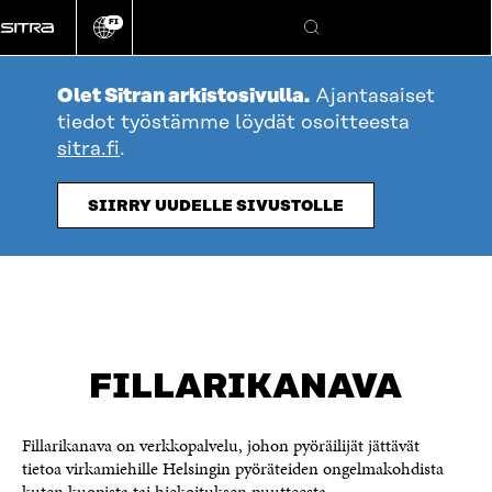
Siirry
FI
suoraan
Vaihda
Hae
sivuston
sisältöön
kieli
Olet Sitran arkistosivulla.
Ajantasaiset
tiedot työstämme löydät osoitteesta
sitra.fi
.
SIIRRY UUDELLE SIVUSTOLLE
FILLARIKANAVA
Fillarikanava on verkkopalvelu, johon pyöräilijät jättävät
tietoa virkamiehille Helsingin pyöräteiden ongelmakohdista
kuten kuopista tai hiekoituksen puutteesta.