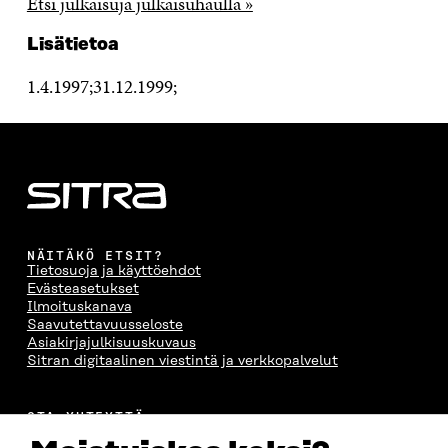
Etsi julkaisuja julkaisuhaulla »
Lisätietoa
1.4.1997;31.12.1999;
NÄITÄKÖ ETSIT?
Tietosuoja ja käyttöehdot
Evästeasetukset
Ilmoituskanava
Saavutettavuusseloste
Asiakirjajulkisuuskuvaus
Sitran digitaalinen viestintä ja verkkopalvelut
OTA YHTEYTTÄ
Suomen itsenäisyyden juhlarahasto Sitra