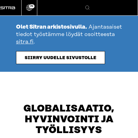
Siirry
FI
suoraan
Vaihda
Hae
sivuston
sisältöön
kieli
Olet Sitran arkistosivulla.
Ajantasaiset
tiedot työstämme löydät osoitteesta
sitra.fi
.
SIIRRY UUDELLE SIVUSTOLLE
GLOBALISAATIO,
HYVINVOINTI JA
TYÖLLISYYS