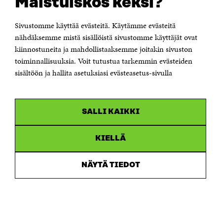
Maistuiskos keksi?
Itämerenkatu 11-13, PL 160,
00181 Helsinki
Sivustomme käyttää evästeitä. Käytämme evästeitä
Puhelin +358 294 618 991
Sähköpostiosoite
nähdäksemme mistä sisällöistä sivustomme käyttäjät ovat
etunimi.sukunimi@sitra.fi tai sitra@sitra.fi
kiinnostuneita ja mahdollistaaksemme joitakin sivuston
Saapumisohjeet
toiminnallisuuksia. Voit tutustua tarkemmin evästeiden
sisältöön ja hallita asetuksiasi evästeasetus-sivulla
Y-tunnus 0202132-3
OLEMME NÄISSÄ SOMEISSA
SALLI KAIKKI
Facebook
Avautuu
uudessa
Linkedin
ikkunassa
KIELLÄ
Avautuu
uudessa
Youtube
ikkunassa
Avautuu
NÄYTÄ TIEDOT
uudessa
Instagram
ikkunassa
Avautuu
uudessa
ikkunassa