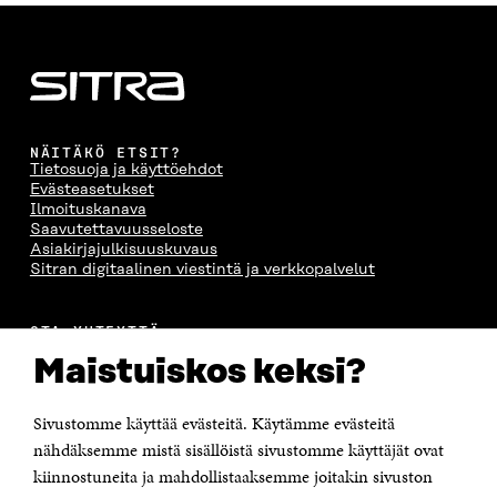
NÄITÄKÖ ETSIT?
Tietosuoja ja käyttöehdot
Evästeasetukset
Ilmoituskanava
Saavutettavuusseloste
Asiakirjajulkisuuskuvaus
Sitran digitaalinen viestintä ja verkkopalvelut
OTA YHTEYTTÄ
Suomen itsenäisyyden juhlarahasto Sitra
Maistuiskos keksi?
Itämerenkatu 11-13, PL 160,
00181 Helsinki
Sivustomme käyttää evästeitä. Käytämme evästeitä
Puhelin +358 294 618 991
Sähköpostiosoite
nähdäksemme mistä sisällöistä sivustomme käyttäjät ovat
etunimi.sukunimi@sitra.fi tai sitra@sitra.fi
kiinnostuneita ja mahdollistaaksemme joitakin sivuston