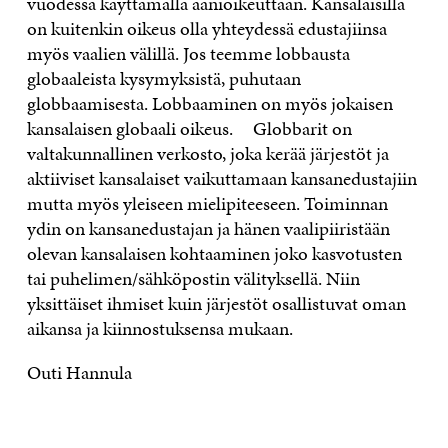
vuodessa käyttämällä äänioikeuttaan. Kansalaisilla
on kuitenkin oikeus olla yhteydessä edustajiinsa
myös vaalien välillä. Jos teemme lobbausta
globaaleista kysymyksistä, puhutaan
globbaamisesta. Lobbaaminen on myös jokaisen
kansalaisen globaali oikeus. Globbarit on
valtakunnallinen verkosto, joka kerää järjestöt ja
aktiiviset kansalaiset vaikuttamaan kansanedustajiin
mutta myös yleiseen mielipiteeseen. Toiminnan
ydin on kansanedustajan ja hänen vaalipiiristään
olevan kansalaisen kohtaaminen joko kasvotusten
tai puhelimen/sähköpostin välityksellä. Niin
yksittäiset ihmiset kuin järjestöt osallistuvat oman
aikansa ja kiinnostuksensa mukaan.
Outi Hannula