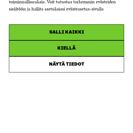
Saapumisohjeet
toiminnallisuuksia. Voit tutustua tarkemmin evästeiden
sisältöön ja hallita asetuksiasi evästeasetus-sivulla
Y-tunnus 0202132-3
OLEMME NÄISSÄ SOMEISSA
SALLI KAIKKI
Facebook
Avautuu
uudessa
Linkedin
ikkunassa
KIELLÄ
Avautuu
uudessa
Youtube
ikkunassa
Avautuu
NÄYTÄ TIEDOT
uudessa
Instagram
ikkunassa
Avautuu
uudessa
ikkunassa