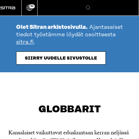
Siirry
FI
suoraan
Vaihda
Hae
sivuston
sisältöön
kieli
Olet Sitran arkistosivulla.
Ajantasaiset
tiedot työstämme löydät osoitteesta
sitra.fi
.
SIIRRY UUDELLE SIVUSTOLLE
GLOBBARIT
Kansalaiset vaikuttavat eduskuntaan kerran neljässä