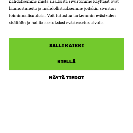
nähdäksemme mistä sisällöistä sivustomme käyttäjät ovat
00181 Helsinki
kiinnostuneita ja mahdollistaaksemme joitakin sivuston
Puhelin +358 294 618 991
toiminnallisuuksia. Voit tutustua tarkemmin evästeiden
Sähköpostiosoite
sisältöön ja hallita asetuksiasi evästeasetus-sivulla
etunimi.sukunimi@sitra.fi tai sitra@sitra.fi
Saapumisohjeet
Y-tunnus 0202132-3
SALLI KAIKKI
OLEMME NÄISSÄ SOMEISSA
KIELLÄ
Facebook
Avautuu
uudessa
NÄYTÄ TIEDOT
Linkedin
ikkunassa
Avautuu
uudessa
Youtube
ikkunassa
Avautuu
uudessa
Instagram
ikkunassa
Avautuu
uudessa
ikkunassa