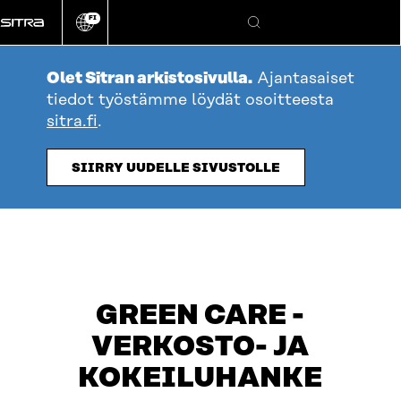
Siirry
FI
suoraan
Vaihda
Hae
sivuston
sisältöön
kieli
Olet Sitran arkistosivulla.
Ajantasaiset
tiedot työstämme löydät osoitteesta
sitra.fi
.
SIIRRY UUDELLE SIVUSTOLLE
table_of_contents
OTA YHTEYTTÄ
GREEN CARE -
VERKOSTO- JA
KOKEILUHANKE