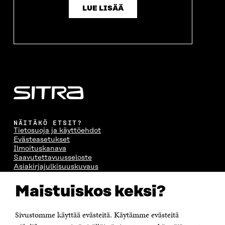
LUE LISÄÄ
NÄITÄKÖ ETSIT?
Tietosuoja ja käyttöehdot
Evästeasetukset
Ilmoituskanava
Saavutettavuusseloste
Asiakirjajulkisuuskuvaus
Sitran digitaalinen viestintä ja verkkopalvelut
Maistuiskos keksi?
OTA YHTEYTTÄ
Suomen itsenäisyyden juhlarahasto Sitra
Sivustomme käyttää evästeitä. Käytämme evästeitä
Itämerenkatu 11-13, PL 160,