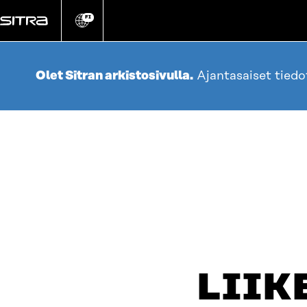
Siirry
suoraan
FI
Vaihda
sivuston
sisältöön
kieli
Olet Sitran arkistosivulla.
Ajantasaiset tied
LIIK