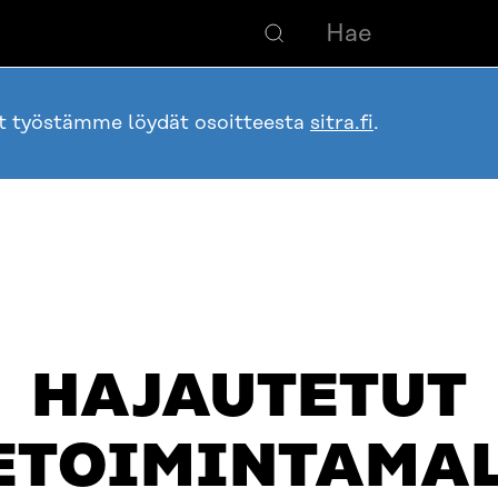
ot työstämme löydät osoitteesta
sitra.fi
.
HAJAUTETUT
ETOIMINTAMAL