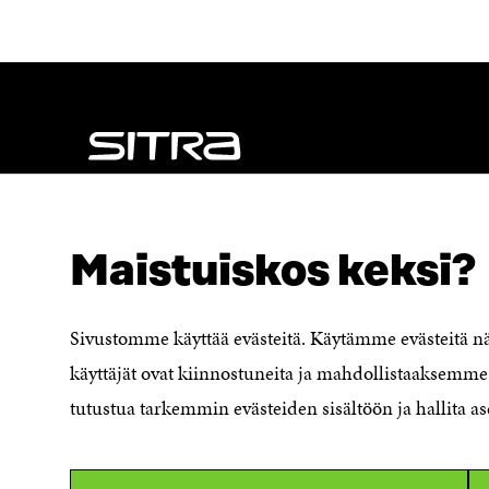
NÄITÄKÖ ETSIT?
Tietosuoja ja käyttöehdot
Maistuiskos keksi?
Evästeasetukset
Ilmoituskanava
Saavutettavuusseloste
Sivustomme käyttää evästeitä. Käytämme evästeitä 
Asiakirjajulkisuuskuvaus
käyttäjät ovat kiinnostuneita ja mahdollistaaksemme 
Sitran digitaalinen viestintä ja
tutustua tarkemmin evästeiden sisältöön ja hallita as
verkkopalvelut