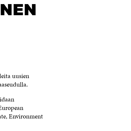
INEN
leita uusien
aaseudulla.
oidaan
 European
ate, Environment