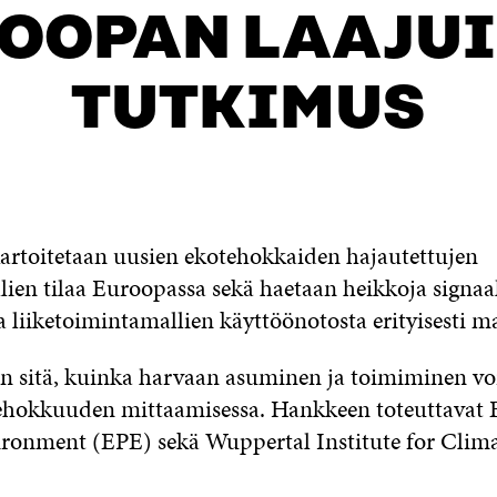
OOPAN LAAJU
TUTKIMUS
artoitetaan uusien ekotehokkaiden hajautettujen
lien tilaa Euroopassa sekä haetaan heikkoja signaa
a liiketoimintamallien käyttöönotosta erityisesti m
ään sitä, kuinka harvaan asuminen ja toimiminen v
hokkuuden mittaamisessa. Hankkeen toteuttavat
vironment (EPE) sekä Wuppertal Institute for Clim