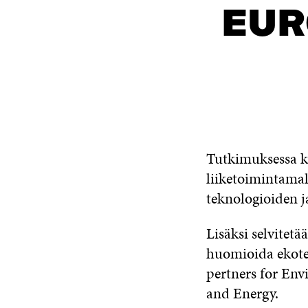
EUR
Tutkimuksessa k
liiketoimintamal
teknologioiden j
Lisäksi selvitet
huomioida ekote
pertners for En
and Energy.