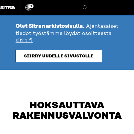
Siirry
FI
suoraan
Vaihda
Hae
sivuston
sisältöön
kieli
Olet Sitran arkistosivulla.
Ajantasaiset
tiedot työstämme löydät osoitteesta
sitra.fi
.
table_of_contents
JULKAISUT
SIIRRY UUDELLE SIVUSTOLLE
HOKSAUTTAVA
RAKENNUSVALVONTA