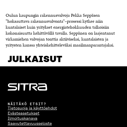
Oulun kaupungin rakennusvalvoja Pekka Seppäsen
JULKAISUT
“hoksauttava rakennusvalvonta”–prosessi kytkee niin
kuntalaiset kuin yritykset energiatehokkuuden talkoisiin
kokonaisuutta kehittävällä tavalla. Seppänen on laajentanut
virkamiehen valvojan tonttia aktiiviseksi, kuntalaisten ja
yritysten kanssa yhteiskehitteleväksi maailmanparantajaksi.
JULKAISUT
NÄITÄKÖ ETSIT?
Tietosuoja ja käyttöehdot
Evästeasetukset
Ilmoituskanava
Saavutettavuusseloste