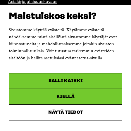
Asiakirjajulkisuuskuvaus
Sitran digitaalinen viestintä ja verkkopalvelut
Maistuiskos keksi?
OTA YHTEYTTÄ
Suomen itsenäisyyden juhlarahasto Sitra
Sivustomme käyttää evästeitä. Käytämme evästeitä
Itämerenkatu 11-13, PL 160,
nähdäksemme mistä sisällöistä sivustomme käyttäjät ovat
00181 Helsinki
kiinnostuneita ja mahdollistaaksemme joitakin sivuston
Puhelin +358 294 618 991
toiminnallisuuksia. Voit tutustua tarkemmin evästeiden
Sähköpostiosoite
sisältöön ja hallita asetuksiasi evästeasetus-sivulla
etunimi.sukunimi@sitra.fi tai sitra@sitra.fi
Saapumisohjeet
Y-tunnus 0202132-3
SALLI KAIKKI
OLEMME NÄISSÄ SOMEISSA
KIELLÄ
Facebook
Avautuu
uudessa
NÄYTÄ TIEDOT
Linkedin
ikkunassa
Avautuu
uudessa
Youtube
ikkunassa
Avautuu