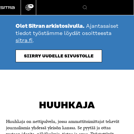
Siirry
FI
suoraan
Vaihda
Hae
sivuston
sisältöön
kieli
Olet Sitran arkistosivulla.
Ajantasaiset
tiedot työstämme löydät osoitteesta
sitra.fi
.
SIIRRY UUDELLE SIVUSTOLLE
HUUHKAJA
Huuhkaja on nettipalvelu, jossa ammattitoimittajat tekevät
journalismia yhdessä yleisön kanssa. Se pyytää ja ottaa
vastaan ideoita, näkökulmia, tietoa ja apua. Työstettävät