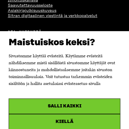
Ilmoituskanava
Saavutettavuusseloste
Asiakirjajulkisuuskuvaus
Sitran digitaalinen viestintä ja verkkopalvelut
OTA YHTEYTTÄ
Suomen itsenäisyyden juhlarahasto Sitra
Maistuiskos keksi?
Itämerenkatu 11-13, PL 160,
00181 Helsinki
Sivustomme käyttää evästeitä. Käytämme evästeitä
Puhelin +358 294 618 991
Sähköpostiosoite
nähdäksemme mistä sisällöistä sivustomme käyttäjät ovat
etunimi.sukunimi@sitra.fi tai sitra@sitra.fi
kiinnostuneita ja mahdollistaaksemme joitakin sivuston
Saapumisohjeet
toiminnallisuuksia. Voit tutustua tarkemmin evästeiden
sisältöön ja hallita asetuksiasi evästeasetus-sivulla
Y-tunnus 0202132-3
OLEMME NÄISSÄ SOMEISSA
SALLI KAIKKI
Facebook
Avautuu
uudessa
Linkedin
ikkunassa
KIELLÄ
Avautuu
uudessa