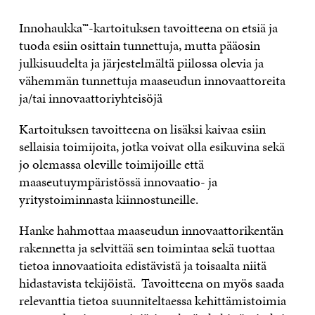
OTA YHTEYTTÄ
Innohaukka™-kartoituksen tavoitteena on etsiä ja
tuoda esiin osittain tunnettuja, mutta pääosin
julkisuudelta ja järjestelmältä piilossa olevia ja
vähemmän tunnettuja maaseudun innovaattoreita
ja/tai innovaattoriyhteisöjä
Kartoituksen tavoitteena on lisäksi kaivaa esiin
sellaisia toimijoita, jotka voivat olla esikuvina sekä
jo olemassa oleville toimijoille että
maaseutuympäristössä innovaatio- ja
yritystoiminnasta kiinnostuneille.
Hanke hahmottaa maaseudun innovaattorikentän
rakennetta ja selvittää sen toimintaa sekä tuottaa
tietoa innovaatioita edistävistä ja toisaalta niitä
hidastavista tekijöistä. Tavoitteena on myös saada
relevanttia tietoa suunniteltaessa kehittämistoimia