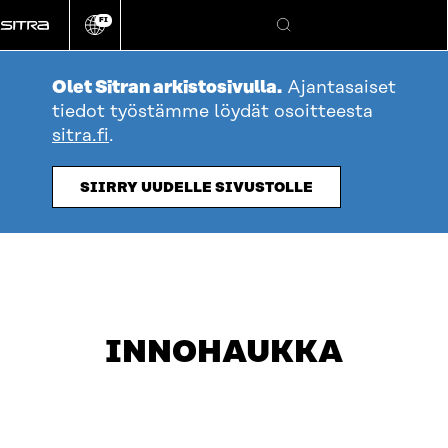
Siirry
FI
suoraan
Vaihda
Hae
sivuston
sisältöön
kieli
Olet Sitran arkistosivulla.
Ajantasaiset
tiedot työstämme löydät osoitteesta
sitra.fi
.
table_of_contents
OTA YHTEYTTÄ
SIIRRY UUDELLE SIVUSTOLLE
INNOHAUKKA