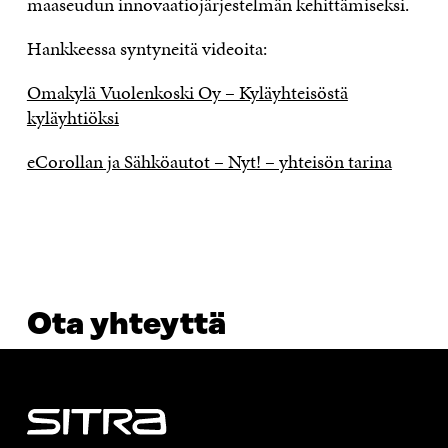
maaseudun innovaatiojärjestelmän kehittämiseksi.
Hankkeessa syntyneitä videoita:
Omakylä Vuolenkoski Oy – Kyläyhteisöstä
kyläyhtiöksi
eCorollan ja Sähköautot – Nyt! – yhteisön tarina
Ota yhteyttä