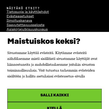
NÄITÄKÖ ETSIT?
Tietosuoja ja käyttöehdot
Evästeasetukset
Ilmoituskanava
Saavutettavuusseloste
Asiakirjajulkisuuskuvaus
Sitran digitaalinen viestintä ja verkkopalvelut
Maistuiskos keksi?
OTA YHTEYTTÄ
Suomen itsenäisyyden juhlarahasto Sitra
Sivustomme käyttää evästeitä. Käytämme evästeitä
Itämerenkatu 11-13, PL 160,
nähdäksemme mistä sisällöistä sivustomme käyttäjät ovat
00181 Helsinki
kiinnostuneita ja mahdollistaaksemme joitakin sivuston
Puhelin +358 294 618 991
toiminnallisuuksia. Voit tutustua tarkemmin evästeiden
Sähköpostiosoite
sisältöön ja hallita asetuksiasi evästeasetus-sivulla
etunimi.sukunimi@sitra.fi tai sitra@sitra.fi
Saapumisohjeet
Y-tunnus 0202132-3
SALLI KAIKKI
OLEMME NÄISSÄ SOMEISSA
KIELLÄ