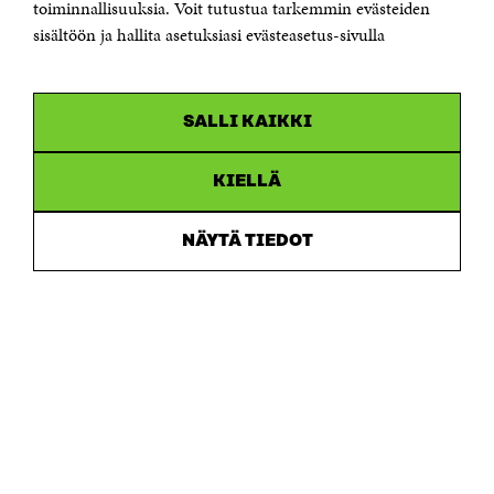
Saapumisohjeet
toiminnallisuuksia. Voit tutustua tarkemmin evästeiden
sisältöön ja hallita asetuksiasi evästeasetus-sivulla
Y-tunnus 0202132-3
OLEMME NÄISSÄ SOMEISSA
SALLI KAIKKI
Facebook
Avautuu
uudessa
Linkedin
ikkunassa
KIELLÄ
Avautuu
uudessa
Youtube
ikkunassa
Avautuu
NÄYTÄ TIEDOT
uudessa
Instagram
ikkunassa
Avautuu
uudessa
ikkunassa