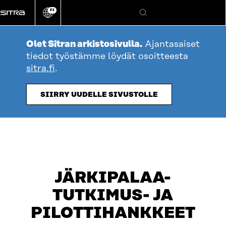
Siirry
FI
suoraan
Vaihda
Hae
sivuston
sisältöön
kieli
Olet Sitran arkistosivulla.
Ajantasaiset
tiedot työstämme löydät osoitteesta
sitra.fi
.
SIIRRY UUDELLE SIVUSTOLLE
JÄRKIPALAA-
TUTKIMUS- JA
PILOTTIHANKKEET