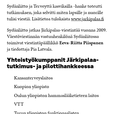
Sydänliitto ja Terveyttä kasviksilla -hanke toteutti
tutkimuksen, joka selvitti miten lapsille ja nuorille
tulisi viestiä. Lisätietoa tuloksista
www.jarkipalaa.fi
Sydänliitto jatkaa Järkipalaa-viestintää vuonna 2009.
Väestöviestinnän vastuuhenkilönä Sydänliitossa
toimivat viestintäpäällikkö
Eeva-Riitta Piispanen
ja tiedottaja Pia Latvala.
Yhteistyökumppanit Järkipalaa-
tutkimus- ja pilottihankkeessa
Kansanterveyslaitos
Kuopion yliopisto
Oulun yliopiston hammaslääketieteen laitos
VTT
Turun yliopiston funktionaalisten