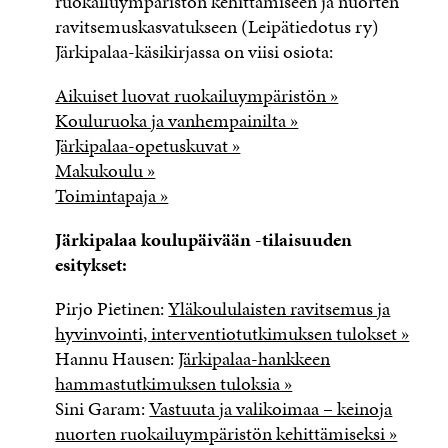
ruokailuympäristön kehittämiseen ja nuorten
ravitsemuskasvatukseen (Leipätiedotus ry)
Järkipalaa-käsikirjassa on viisi osiota:
Aikuiset luovat ruokailuympäristön »
Kouluruoka ja vanhempainilta »
Järkipalaa-opetuskuvat »
Makukoulu »
Toimintapaja »
Järkipalaa koulupäivään -tilaisuuden
esitykset:
Pirjo Pietinen:
Yläkoululaisten ravitsemus ja
hyvinvointi, interventiotutkimuksen tulokset »
Hannu Hausen:
Järkipalaa-hankkeen
hammastutkimuksen tuloksia »
Sini Garam:
Vastuuta ja valikoimaa – keinoja
nuorten ruokailuympäristön kehittämiseksi »