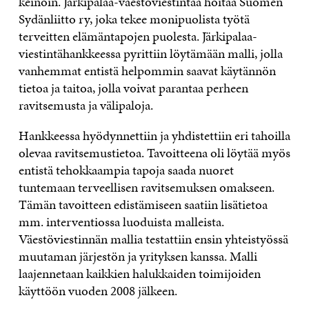
keinoin. Järkipalaa-väestöviestintää hoitaa Suomen
Sydänliitto ry, joka tekee monipuolista työtä
terveitten elämäntapojen puolesta. Järkipalaa-
viestintähankkeessa pyrittiin löytämään malli, jolla
vanhemmat entistä helpommin saavat käytännön
tietoa ja taitoa, jolla voivat parantaa perheen
ravitsemusta ja välipaloja.
Hankkeessa hyödynnettiin ja yhdistettiin eri tahoilla
olevaa ravitsemustietoa. Tavoitteena oli löytää myös
entistä tehokkaampia tapoja saada nuoret
tuntemaan terveellisen ravitsemuksen omakseen.
Tämän tavoitteen edistämiseen saatiin lisätietoa
mm. interventiossa luoduista malleista.
Väestöviestinnän mallia testattiin ensin yhteistyössä
muutaman järjestön ja yrityksen kanssa. Malli
laajennetaan kaikkien halukkaiden toimijoiden
käyttöön vuoden 2008 jälkeen.