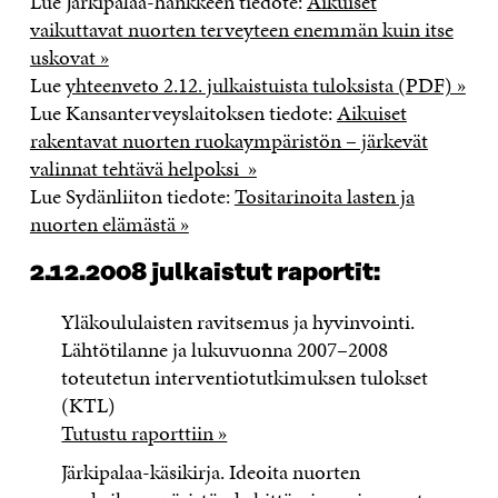
Lue Järkipalaa-hankkeen tiedote:
Aikuiset
vaikuttavat nuorten terveyteen enemmän kuin itse
uskovat »
Lue
yhteenveto 2.12. julkaistuista tuloksista (PDF) »
Lue Kansanterveyslaitoksen tiedote:
Aikuiset
rakentavat nuorten ruokaympäristön – järkevät
valinnat tehtävä helpoksi »
Lue Sydänliiton tiedote:
Tositarinoita lasten ja
nuorten elämästä »
2.12.2008 julkaistut raportit:
Yläkoululaisten ravitsemus ja hyvinvointi.
Lähtötilanne ja lukuvuonna 2007–2008
toteutetun interventiotutkimuksen tulokset
(KTL)
Tutustu raporttiin »
Järkipalaa-käsikirja. Ideoita nuorten