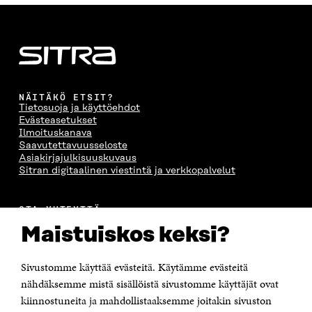
NÄITÄKÖ ETSIT?
Tietosuoja ja käyttöehdot
Evästeasetukset
Ilmoituskanava
Saavutettavuusseloste
Asiakirjajulkisuuskuvaus
Sitran digitaalinen viestintä ja verkkopalvelut
OTA YHTEYTTÄ
Suomen itsenäisyyden juhlarahasto Sitra
Maistuiskos keksi?
Itämerenkatu 11-13, PL 160,
00181 Helsinki
Sivustomme käyttää evästeitä. Käytämme evästeitä
Puhelin +358 294 618 991
Sähköpostiosoite
nähdäksemme mistä sisällöistä sivustomme käyttäjät ovat
etunimi.sukunimi@sitra.fi tai sitra@sitra.fi
kiinnostuneita ja mahdollistaaksemme joitakin sivuston