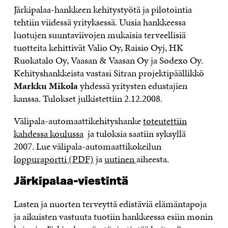
Järkipalaa-hankkeen kehitystyötä ja pilotointia
tehtiin viidessä yrityksessä. Uusia hankkeessa
luotujen suuntaviivojen mukaisia terveellisiä
tuotteita kehittivät Valio Oy, Raisio Oyj, HK
Ruokatalo Oy, Vaasan & Vaasan Oy ja Sodexo Oy.
Kehityshankkeista vastasi Sitran projektipäällikkö
Markku Mikola
yhdessä yritysten edustajien
kanssa. Tulokset julkistettiin 2.12.2008.
Välipala-automaattikehityshanke
toteutettiin
kahdessa koulussa
ja tuloksia saatiin syksyllä
2007. Lue välipala-automaattikokeilun
loppuraportti (PDF)
ja
uutinen
aiheesta.
Järkipalaa-viestintä
Lasten ja nuorten terveyttä edistäviä elämäntapoja
ja aikuisten vastuuta tuotiin hankkeessa esiin monin