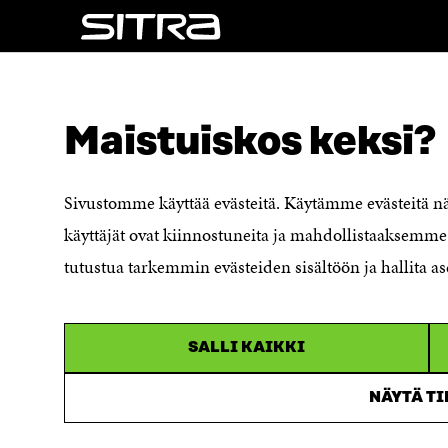
NÄITÄKÖ ETSIT?
Tietosuoja ja käyttöehdot
Maistuiskos keksi?
Evästeasetukset
Ilmoituskanava
Saavutettavuusseloste
Sivustomme käyttää evästeitä. Käytämme evästeitä 
Asiakirjajulkisuuskuvaus
käyttäjät ovat kiinnostuneita ja mahdollistaaksemme 
Sitran digitaalinen viestintä ja
tutustua tarkemmin evästeiden sisältöön ja hallita as
verkkopalvelut
SALLI KAIKKI
NÄYTÄ T