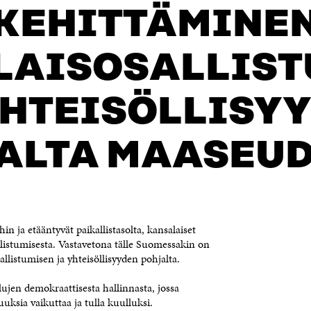
KEHITTÄMINE
LAISOSALLIST
YHTEISÖLLISY
ALTA MAASEU
in ja etääntyvät paikallistasolta, kansalaiset
allistumisesta. Vastavetona tälle Suomessakin on
listumisen ja yhteisöllisyyden pohjalta.
en demokraattisesta hallinnasta, jossa
ksia vaikuttaa ja tulla kuulluksi.