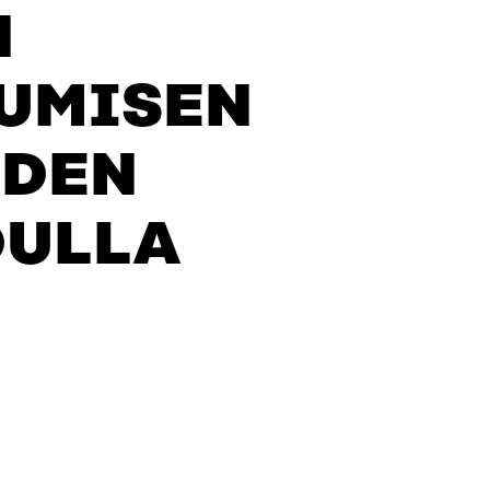
N
UMISEN
YDEN
DULLA