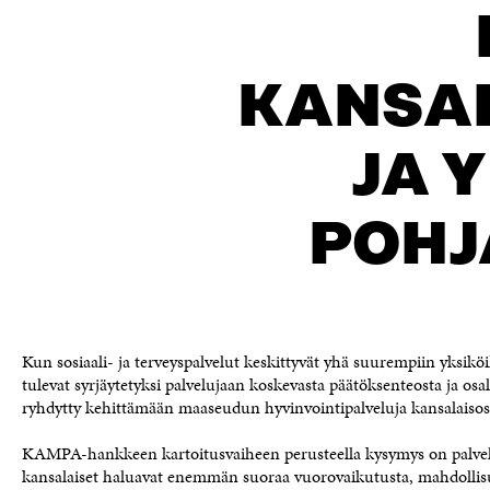
KANSA
JA 
POHJ
Kun sosiaali- ja terveyspalvelut keskittyvät yhä suurempiin yksiköih
tulevat syrjäytetyksi palvelujaan koskevasta päätöksenteosta ja os
ryhdytty kehittämään maaseudun hyvinvointipalveluja kansalaisosal
KAMPA-hankkeen kartoitusvaiheen perusteella kysymys on palveluj
kansalaiset haluavat enemmän suoraa vuorovaikutusta, mahdollisuu