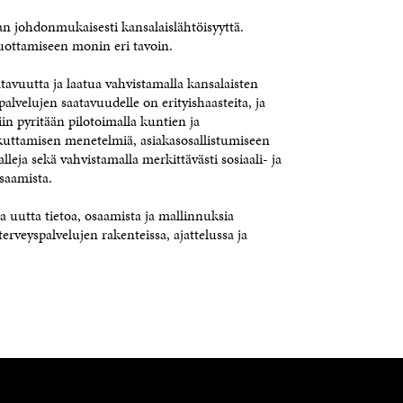
an johdonmukaisesti kansalaislähtöisyyttä.
 tuottamiseen monin eri tavoin.
tavuutta ja laatua vahvistamalla kansalaisten
alvelujen saatavuudelle on erityishaasteita, ja
in pyritään pilotoimalla kuntien ja
aikuttamisen menetelmiä, asiakasosallistumiseen
leja sekä vahvistamalla merkittävästi sosiaali- ja
saamista.
aa uutta tietoa, osaamista ja mallinnuksia
terveyspalvelujen rakenteissa, ajattelussa ja