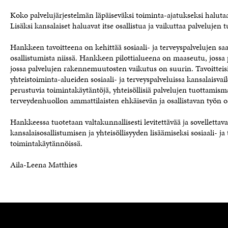
Koko palvelujärjestelmän läpäiseväksi toiminta-ajatukseksi haluta
Lisäksi kansalaiset haluavat itse osallistua ja vaikuttaa palvelujen
Hankkeen tavoitteena on kehittää sosiaali- ja terveyspalvelujen saa
osallistumista niissä. Hankkeen pilottialueena on maaseutu, jossa p
jossa palvelujen rakennemuutosten vaikutus on suurin. Tavoitteisi
yhteistoiminta-alueiden sosiaali- ja terveyspalveluissa kansalaisv
perustuvia toimintakäytäntöjä, yhteisöllisiä palvelujen tuottamismal
terveydenhuollon ammattilaisten ehkäisevän ja osallistavan työn o
Hankkeessa tuotetaan valtakunnallisesti levitettävää ja sovellettav
kansalaisosallistumisen ja yhteisöllisyyden lisäämiseksi sosiaali- ja 
toimintakäytännöissä.
Aila-Leena Matthies