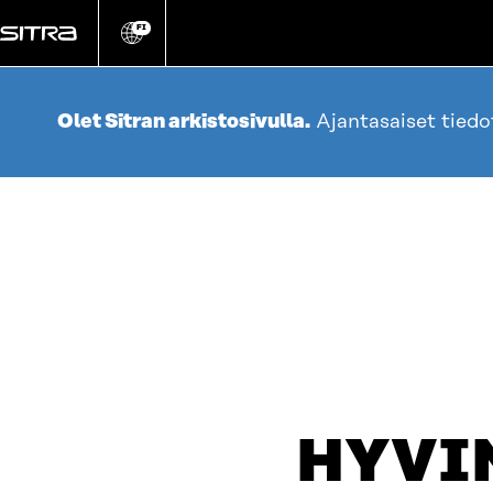
Siirry
suoraan
FI
Vaihda
sivuston
sisältöön
kieli
Olet Sitran arkistosivulla.
Ajantasaiset tied
HYVI