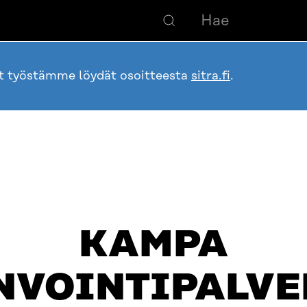
ot työstämme löydät osoitteesta
sitra.fi
.
KAMPA
NVOINTIPALVE