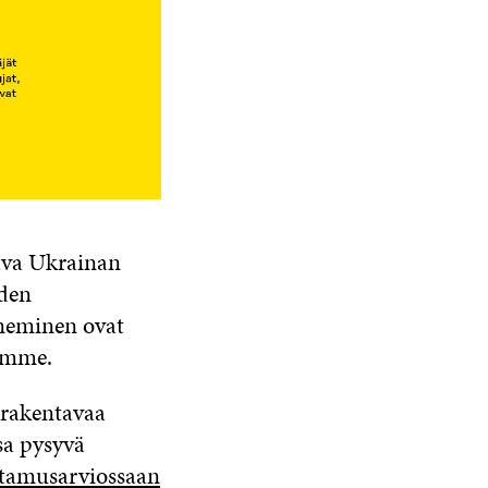
ava Ukrainan
iden
neminen ovat
eemme.
 rakentavaa
sa pysyvä
ttamusarviossaan