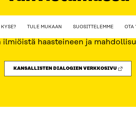
ovat rakentavia keskusteluja, joissa 
table_of_contents
 KYSE?
TULE MUKAAN
SUOSITTELEMME
OTA
maiset keskustelevat yhdessä yhteisku
ta ilmiöistä haasteineen ja mahdollis
KANSALLISTEN DIALOGIEN VERKKOSIVU
ME
OTA YHTEYTTÄ