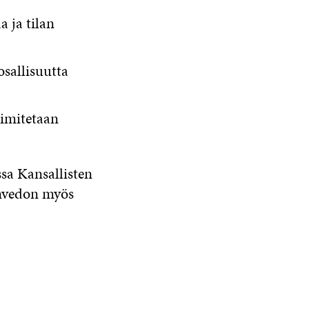
 ja tilan
osallisuutta
oimitetaan
ssa Kansallisten
eenvedon myös