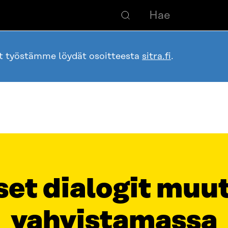
ot työstämme löydät osoitteesta
sitra.fi
.
set dialogit mu
vahvistamassa