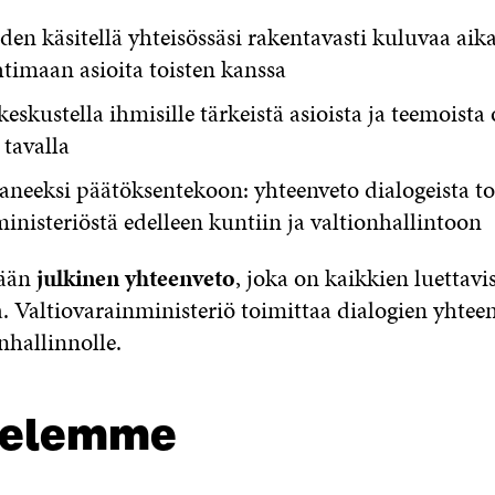
n käsitellä yhteisössäsi rakentavasti kuluvaa aikaa
timaan asioita toisten kanssa
eskustella ihmisille tärkeistä asioista ja teemoista 
 tavalla
taneeksi päätöksentekoon: yhteenveto dialogeista t
inisteriöstä edelleen kuntiin ja valtionhallintoon
dään
julkinen yhteenveto
, joka on kaikkien luettavi
la. Valtiovarainministeriö toimittaa dialogien yht
nhallinnolle.
telemme