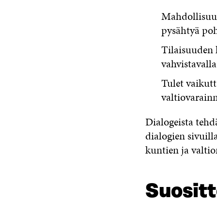
Mahdollisuude
pysähtyä poh
Tilaisuuden k
vahvistavalla
Tulet vaikut
valtiovarainm
Dialogeista teh
dialogien sivuil
kuntien ja valtio
Suosit