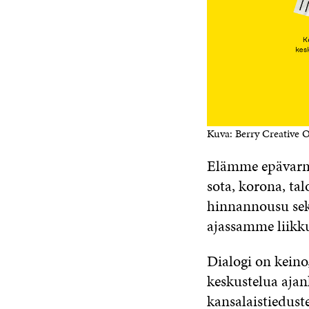
Kuva: Berry Creative 
Elämme epävarmu
sota, korona, ta
hinnannousu sek
ajassamme liikku
Dialogi on keino
keskustelua ajan
kansalaistiedus