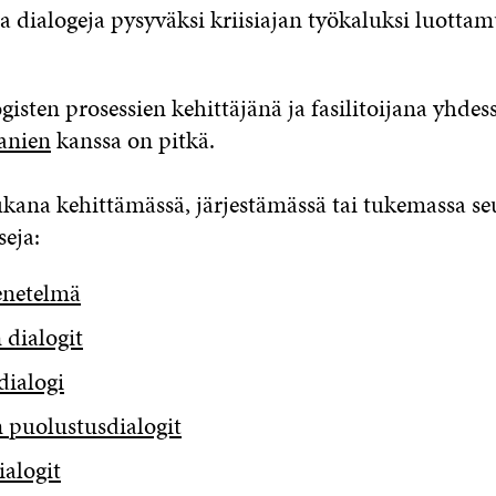
ia dialogeja pysyväksi kriisiajan työkaluksi luotta
ogisten prosessien kehittäjänä ja fasilitoijana yhdes
anien
kanssa on pitkä.
ukana kehittämässä, järjestämässä tai tukemassa se
seja:
netelmä
 dialogit
dialogi
 puolustusdialogit
ialogit