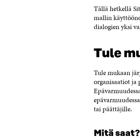
Tällä hetkellä Si
mallin käyttööno
dialogien yksi va
Tule mu
Tule mukaan järj
organisaatiot ja 
Epävarmuudessa
epävarmuudessa el
tai päättäjille.
Mitä saat?