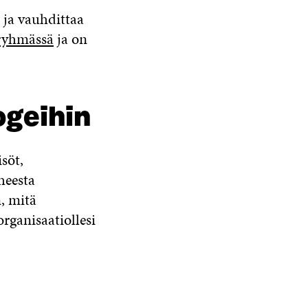
ä ja vauhdittaa
nryhmässä
ja on
ogeihin
söt,
heesta
, mitä
organisaatiollesi