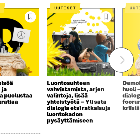
T
UUTISET
UU
eisöä
Luontosuhteen
Demok
 ja
vahvistamista, arjen
huoli 
a puolustaa
valintoja, lisää
dialog
ratiaa
yhteistyötä – Yli sata
foorum
dialogia etsi ratkaisuja
kriisi
luontokadon
pysäyttämiseen