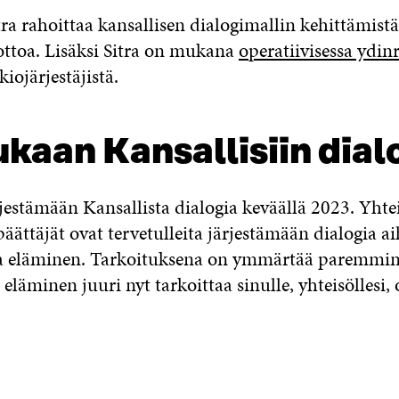
tra rahoittaa kansallisen dialogimallin kehittämist
ttoa. Lisäksi Sitra on mukana
operatiivisessa ydi
kiojärjestäjistä.
kaan Kansallisiin dial
estämään Kansallista dialogia keväällä 2023. Yhtei
päättäjät ovat tervetulleita järjestämään dialogia ai
 eläminen. Tarkoituksena on ymmärtää paremmin
äminen juuri nyt tarkoittaa sinulle, yhteisöllesi, 