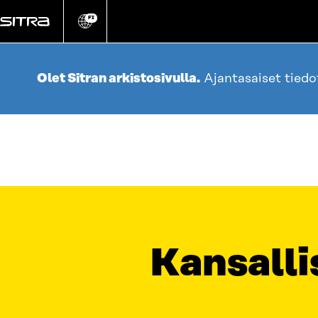
Siirry
suoraan
FI
Vaihda
sivuston
sisältöön
kieli
Olet Sitran arkistosivulla.
Ajantasaiset tied
Kansalli