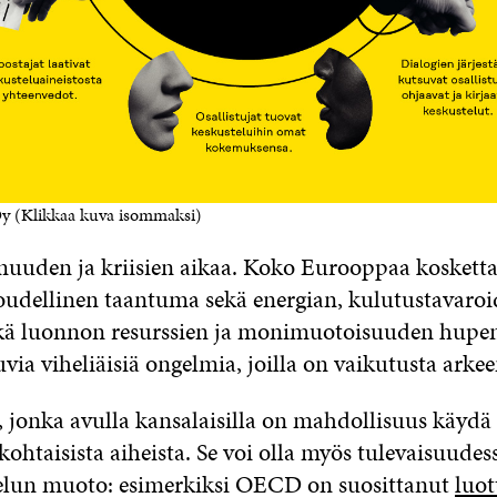
Oy (Klikkaa kuva isommaksi)
uden ja kriisien aikaa. Koko Eurooppaa koskett
loudellinen taantuma sekä energian, kulutustavaro
ä luonnon resurssien ja monimuotoisuuden hupe
via viheliäisiä ongelmia, joilla on vaikutusta ark
, jonka avulla kansalaisilla on mahdollisuus käydä
kohtaisista aiheista. Se voi olla myös tulevaisuudes
telun muoto: esimerkiksi OECD on suosittanut
luo