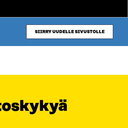
SIIRRY UUDELLE SIVUSTOLLE
utoskykyä