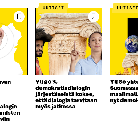
UUTISET
UUTISE
avan
Yli 90 %
Yli 80 yht
demokratiadialogin
Suomessa
järjestäneistä kokee,
maailmall
että dialogia tarvitaan
nyt demok
ialogin
myös jatkossa
ihmisten
siin