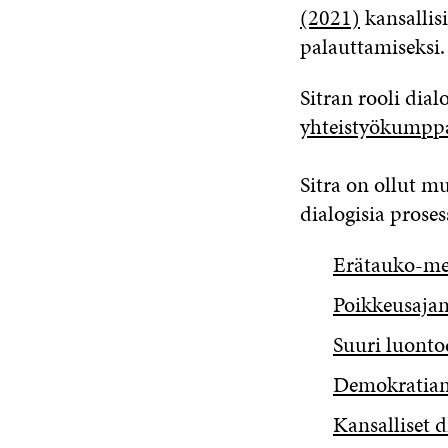
(2021)
kansallis
palauttamiseksi.
Sitran rooli dial
yhteistyökumpp
Sitra on ollut m
dialogisia proses
Erätauko-me
Poikkeusajan
Suuri luonto
Demokratian
Kansalliset d