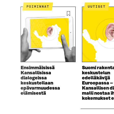
POIMINNAT
UUTISET
Ensimmäisissä
Suomi rakent
Kansallisissa
keskustelun
dialogeissa
edelläkävijä
keskustellaan
Euroopassa –
epävarmuudessa
Kansallisen d
elämisestä
malli nostaa 
kokemukset e