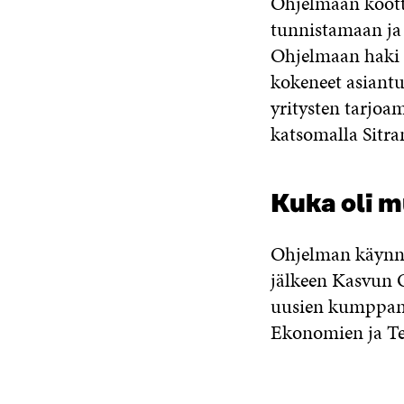
Ohjelmaan kootti
tunnistamaan ja
Ohjelmaan haki 2
kokeneet asiantu
yritysten tarjoa
katsomalla Sitra
Kuka oli 
Ohjelman käynnis
jälkeen Kasvun 
uusien kumppane
Ekonomien ja Te