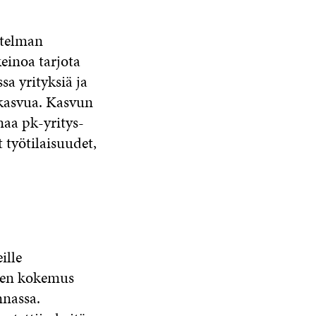
itelman
keinoa tarjota
sa yrityksiä ja
 kasvua. Kasvun
naa pk-yritys-
 työtilaisuudet,
ille
oden kokemus
nnassa.