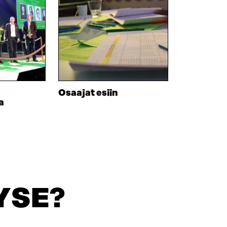
Osaajat esiin
a
YSE?