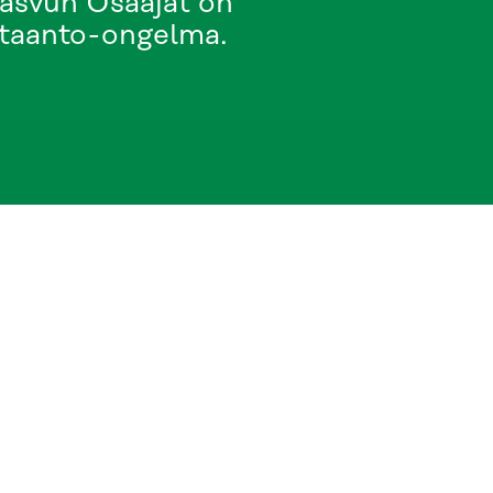
 Kasvun Osaajat on
ohtaanto-ongelma.