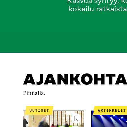
Kasvua syntyy, ku
kokeilu ratkaist
AJANKOHTAISTA
MISTÄ ON KYSE?
OTA YHTEYT
AJANKOHTA
Pinnalla.
UUTISET
ARTIKKELIT