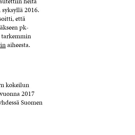
utettiin heitä
syksyllä 2016.
itti, että
ääkseen pk-
yä tarkemmin
in
aiheesta.
yn kokeilun
u vuonna 2017
 yhdessä Suomen