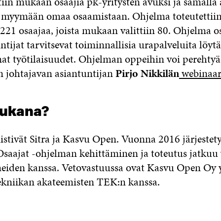
in mukaan osaajia pk-yritysten avuksi ja samalla a
 myymään omaa osaamistaan. Ohjelma toteutettiin 
21 osaajaa, joista mukaan valittiin 80. Ohjelma oso
ntijat tarvitsevat toiminnallisia urapalveluita löyt
mat työtilaisuudet. Ohjelman oppeihin voi pereht
n johtajavan asiantuntijan
Pirjo Nikkilän
webinaar
mukana?
tivät Sitra ja Kasvu Open. Vuonna 2016 järjestet
Osaajat -ohjelman kehittäminen ja toteutus jatku
iden kanssa. Vetovastuussa ovat Kasvu Open Oy
kniikan akateemisten TEK:n kanssa.