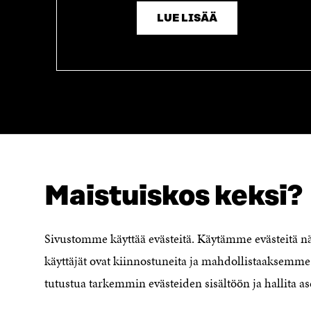
LUE LISÄÄ
Maistuiskos keksi?
NÄITÄKÖ ETSIT?
Tietosuoja ja käyttöehdot
Sivustomme käyttää evästeitä. Käytämme evästeitä 
Evästeasetukset
käyttäjät ovat kiinnostuneita ja mahdollistaaksemme 
Ilmoituskanava
Saavutettavuusseloste
tutustua tarkemmin evästeiden sisältöön ja hallita as
Asiakirjajulkisuuskuvaus