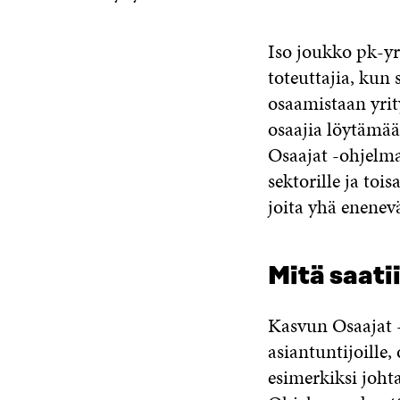
Iso joukko pk-yr
toteuttajia, kun 
osaamistaan yrit
osaajia löytämää
Osaajat -ohjelma
sektorille ja toi
joita yhä enenevä
Mitä saati
Kasvun Osaajat -
asiantuntijoille
esimerkiksi joht