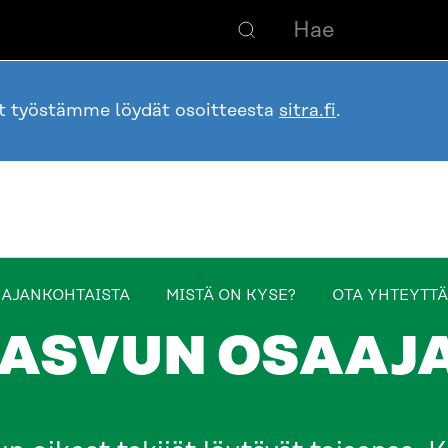
ot työstämme löydät osoitteesta
sitra.fi
.
table_of_contents
AJANKOHTAISTA
MISTÄ ON KYSE?
OTA YHTEYTTÄ
ASVUN OSAAJ