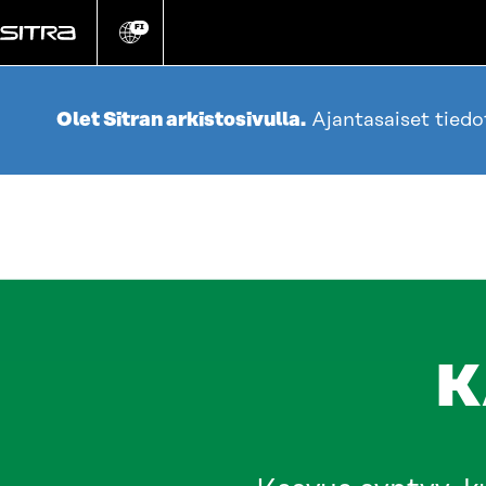
Siirry
suoraan
FI
Vaihda
sivuston
sisältöön
kieli
Olet Sitran arkistosivulla.
Ajantasaiset tied
K