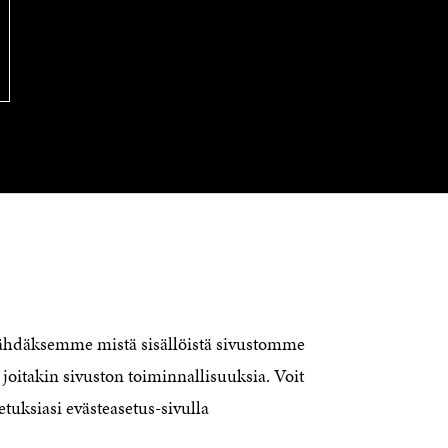
OTA YHTEYTTÄ
Suomen itsenäisyyden juhlarahasto
nähdäksemme mistä sisällöistä sivustomme
Sitra
joitakin sivuston toiminnallisuuksia. Voit
Itämerenkatu 11-13, PL 160,
00181 Helsinki
etuksiasi evästeasetus-sivulla