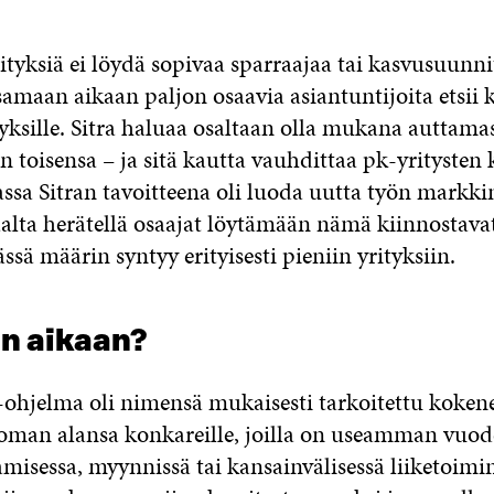
ityksiä ei löydä sopivaa sparraajaa tai kasvusuunn
samaan aikaan paljon osaavia asiantuntijoita etsii 
yksille. Sitra haluaa osaltaan olla mukana auttamas
n toisensa – ja sitä kautta vauhdittaa pk-yritysten
ssa Sitran tavoitteena oli luoda uutta työn markki
saalta herätellä osaajat löytämään nämä kiinnostavat
ssä määrin syntyy erityisesti pieniin yrityksiin.
in aikaan?
ohjelma oli nimensä mukaisesti tarkoitettu kokene
, oman alansa konkareille, joilla on useamman vu
amisessa, myynnissä tai kansainvälisessä liiketoimi