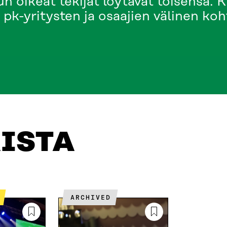
n oikeat tekijät löytävät toisensa.
a pk-yritysten ja osaajien välinen k
TÄ
ISTA
ARCHIVED