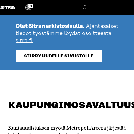
Siirry
FI
suoraan
Vaihda
Hae
sivuston
sisältöön
kieli
Olet Sitran arkistosivulla.
Ajantasaiset
tiedot työstämme löydät osoitteesta
sitra.fi
.
SIIRRY UUDELLE SIVUSTOLLE
KAUPUNGINOSAVALTUU
Kuntauudistuksen myötä MetropoliAreena järjestää