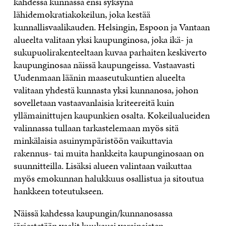
kahdessa kunnassa ensi syksynä
lähidemokratiakokeilun, joka kestää
kunnallisvaalikauden. Helsingin, Espoon ja Vantaan
alueelta valitaan yksi kaupunginosa, joka ikä- ja
sukupuolirakenteeltaan kuvaa parhaiten keskiverto
kaupunginosaa näissä kaupungeissa. Vastaavasti
Uudenmaan läänin maaseutukuntien alueelta
valitaan yhdestä kunnasta yksi kunnanosa, johon
sovelletaan vastaavanlaisia kriteereitä kuin
yllämainittujen kaupunkien osalta. Kokeilualueiden
valinnassa tullaan tarkastelemaan myös sitä
minkälaisia asuinympäristöön vaikuttavia
rakennus- tai muita hankkeita kaupunginosaan on
suunnitteilla. Lisäksi alueen valintaan vaikuttaa
myös emokunnan halukkuus osallistua ja sitoutua
hankkeen toteutukseen.
Näissä kahdessa kaupungin/kunnanosassa
järjestetään vaalit kuukausi varsinaisten