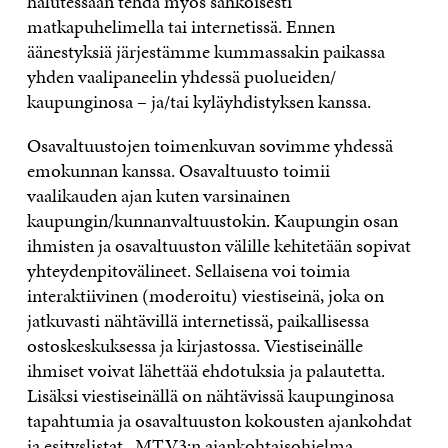
halutessaan tehdä myös sähköisesti
matkapuhelimella tai internetissä. Ennen
äänestyksiä järjestämme kummassakin paikassa
yhden vaalipaneelin yhdessä puolueiden/
kaupunginosa – ja/tai kyläyhdistyksen kanssa.
Osavaltuustojen toimenkuvan sovimme yhdessä
emokunnan kanssa. Osavaltuusto toimii
vaalikauden ajan kuten varsinainen
kaupungin/kunnanvaltuustokin. Kaupungin osan
ihmisten ja osavaltuuston välille kehitetään sopivat
yhteydenpitovälineet. Sellaisena voi toimia
interaktiivinen (moderoitu) viestiseinä, joka on
jatkuvasti nähtävillä internetissä, paikallisessa
ostoskeskuksessa ja kirjastossa. Viestiseinälle
ihmiset voivat lähettää ehdotuksia ja palautetta.
Lisäksi viestiseinällä on nähtävissä kaupunginosa
tapahtumia ja osavaltuuston kokousten ajankohdat
ja esityslistat. MTV3:n ajankohtaisohjelma