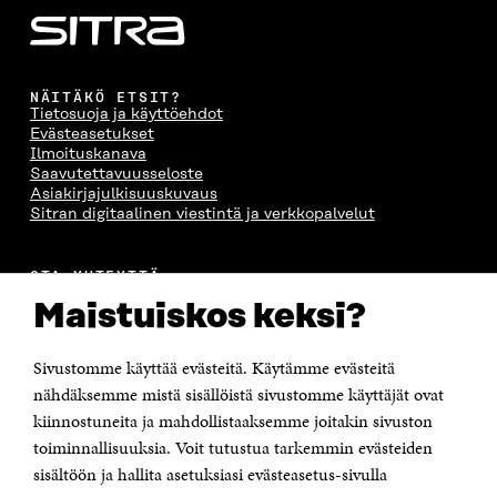
NÄITÄKÖ ETSIT?
Tietosuoja ja käyttöehdot
Evästeasetukset
Ilmoituskanava
Saavutettavuusseloste
Asiakirjajulkisuuskuvaus
Sitran digitaalinen viestintä ja verkkopalvelut
OTA YHTEYTTÄ
Suomen itsenäisyyden juhlarahasto Sitra
Maistuiskos keksi?
Itämerenkatu 11-13, PL 160,
00181 Helsinki
Sivustomme käyttää evästeitä. Käytämme evästeitä
Puhelin +358 294 618 991
Sähköpostiosoite
nähdäksemme mistä sisällöistä sivustomme käyttäjät ovat
etunimi.sukunimi@sitra.fi tai sitra@sitra.fi
kiinnostuneita ja mahdollistaaksemme joitakin sivuston
Saapumisohjeet
toiminnallisuuksia. Voit tutustua tarkemmin evästeiden
sisältöön ja hallita asetuksiasi evästeasetus-sivulla
Y-tunnus 0202132-3