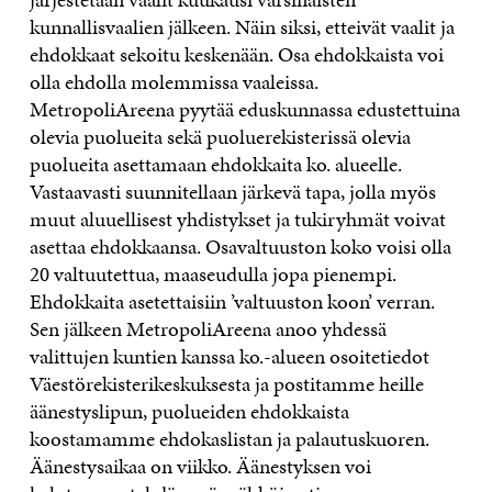
kunnallisvaalien jälkeen. Näin siksi, etteivät vaalit ja
ehdokkaat sekoitu keskenään. Osa ehdokkaista voi
olla ehdolla molemmissa vaaleissa.
MetropoliAreena pyytää eduskunnassa edustettuina
olevia puolueita sekä puoluerekisterissä olevia
puolueita asettamaan ehdokkaita ko. alueelle.
Vastaavasti suunnitellaan järkevä tapa, jolla myös
muut aluuellisest yhdistykset ja tukiryhmät voivat
asettaa ehdokkaansa. Osavaltuuston koko voisi olla
20 valtuutettua, maaseudulla jopa pienempi.
Ehdokkaita asetettaisiin ’valtuuston koon’ verran.
Sen jälkeen MetropoliAreena anoo yhdessä
valittujen kuntien kanssa ko.-alueen osoitetiedot
Väestörekisterikeskuksesta ja postitamme heille
äänestyslipun, puolueiden ehdokkaista
koostamamme ehdokaslistan ja palautuskuoren.
Äänestysaikaa on viikko. Äänestyksen voi