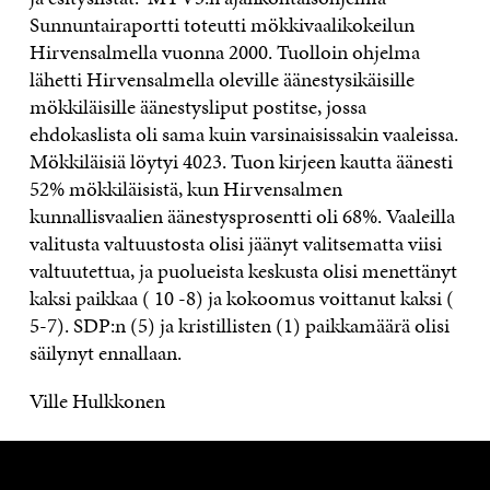
Sunnuntairaportti toteutti mökkivaalikokeilun
Hirvensalmella vuonna 2000. Tuolloin ohjelma
lähetti Hirvensalmella oleville äänestysikäisille
mökkiläisille äänestysliput postitse, jossa
ehdokaslista oli sama kuin varsinaisissakin vaaleissa.
Mökkiläisiä löytyi 4023. Tuon kirjeen kautta äänesti
52% mökkiläisistä, kun Hirvensalmen
kunnallisvaalien äänestysprosentti oli 68%. Vaaleilla
valitusta valtuustosta olisi jäänyt valitsematta viisi
valtuutettua, ja puolueista keskusta olisi menettänyt
kaksi paikkaa ( 10 -8) ja kokoomus voittanut kaksi (
5-7). SDP:n (5) ja kristillisten (1) paikkamäärä olisi
säilynyt ennallaan.
Ville Hulkkonen