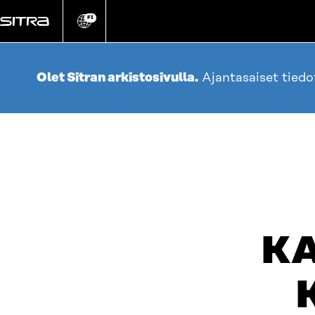
Siirry
suoraan
FI
Vaihda
sivuston
sisältöön
kieli
Olet Sitran arkistosivulla.
Ajantasaiset tied
K