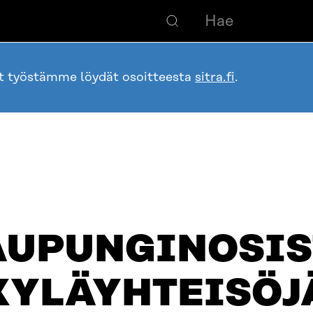
ot työstämme löydät osoitteesta
sitra.fi
.
AUPUNGINOSIS
KYLÄYHTEISÖJ