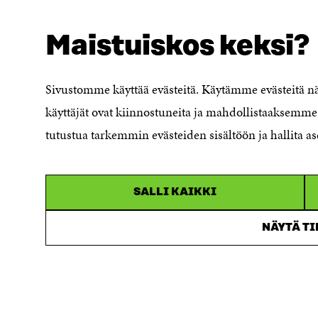
NÄITÄKÖ ETSIT?
Tietosuoja ja käyttöehdot
Maistuiskos keksi?
Evästeasetukset
Ilmoituskanava
Saavutettavuusseloste
Sivustomme käyttää evästeitä. Käytämme evästeitä 
Asiakirjajulkisuuskuvaus
käyttäjät ovat kiinnostuneita ja mahdollistaaksemme 
Sitran digitaalinen viestintä ja
tutustua tarkemmin evästeiden sisältöön ja hallita as
verkkopalvelut
SALLI KAIKKI
NÄYTÄ T