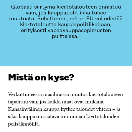
Globaali siirtymä kiertotalouteen onnistuu
vain, jos kauppapolitiikka tukee
muutosta.
Selvitimme
, miten EU voi
edistää
kiertotaloutta kauppapolitiikallaan
,
erityisesti va
paakauppasopimusten
puitteissa
.
KIERTOTALOUS JA KAUPPAPOLITIIKKA
MISTÄ ON KY
Mistä on kyse?
Verkottuneessa maailmassa muutos kiertotalouteen
tapahtuu vain jos kaikki maat ovat mukana.
Kansainvälinen kauppa kytkee taloudet yhteen – ja
siksi kauppa on saatava toimimaan kiertotalouden
pelisäännöillä.