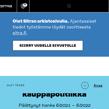
Siirry
FI
suoraan
Vaihda
Hae
sivuston
sisältöön
kieli
Olet Sitran arkistosivulla.
Ajantasaiset
tiedot työstämme löydät osoitteesta
sitra.fi
.
SIIRRY UUDELLE SIVUSTOLLE
Kiertotalous ja
table_of_contents
Avaa
OLET TÄSSÄ
kauppapolitiikka
Päättynyt hanke 6/2021 – 6/2022