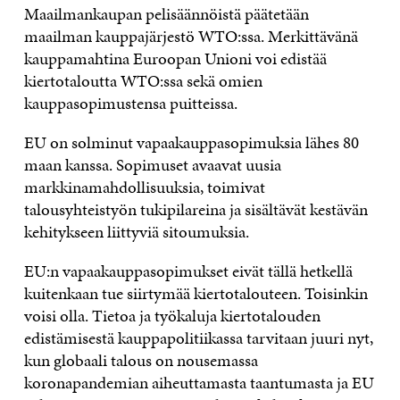
Maailmankaupan pelisäännöistä päätetään
maailman kauppajärjestö WTO:ssa. Merkittävänä
kauppamahtina Euroopan Unioni voi edistää
kiertotaloutta WTO:ssa sekä omien
kauppasopimustensa puitteissa.
EU on solminut vapaakauppasopimuksia lähes 80
maan kanssa. Sopimuset avaavat uusia
markkinamahdollisuuksia, toimivat
talousyhteistyön tukipilareina ja sisältävät kestävän
kehitykseen liittyviä sitoumuksia.
EU:n vapaakauppasopimukset eivät tällä hetkellä
kuitenkaan tue siirtymää kiertotalouteen. Toisinkin
voisi olla. Tietoa ja työkaluja kiertotalouden
edistämisestä kauppapolitiikassa tarvitaan juuri nyt,
kun globaali talous on nousemassa
koronapandemian aiheuttamasta taantumasta ja EU