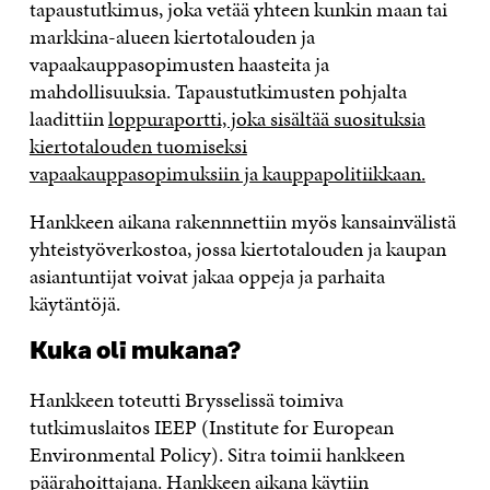
tapaustutkimus, joka vetää yhteen kunkin maan tai
markkina-alueen kiertotalouden ja
vapaakauppasopimusten haasteita ja
mahdollisuuksia. Tapaustutkimusten pohjalta
laadittiin
loppuraportti, joka sisältää suosituksia
kiertotalouden tuomiseksi
vapaakauppasopimuksiin ja kauppapolitiikkaan.
Hankkeen aikana rakennnettiin myös kansainvälistä
yhteistyöverkostoa, jossa kiertotalouden ja kaupan
asiantuntijat voivat jakaa oppeja ja parhaita
käytäntöjä.
Kuka oli mukana?
Hankkeen toteutti Brysselissä toimiva
tutkimuslaitos IEEP (Institute for European
Environmental Policy). Sitra toimii hankkeen
päärahoittajana. Hankkeen aikana käytiin