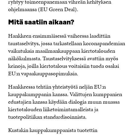
ryhtyy toimeenpanemaan vihreän kehityksen
ohjelmaansa (EU Green Deal).
Mitä saatiin aikaan?
Hankkeen ensimmäisessä vaiheessa laadittiin
taustaselvitys, jossa tarkastellaan koronapandemian
vaikutuksia maailmankauppaan kiertotalouden
näkökulmasta. Taustaselvityksessä avattiin myös
keinoja, joilla kiertotalous voitaisiin tuoda osaksi
EU:n vapaakauppasopimuksia.
Hankkeessa tehtiin yhteistyötä neljän EU:n
kauppakumppanin kanssa. Valittujen kumppanien
edustajien kanssa käydään dialogia muun muassa
kiertotalouden liiketoimintamalleista ja
tuotepolitiikan standardisoinnista.
Kustakin kauppakumppanista tuotettin