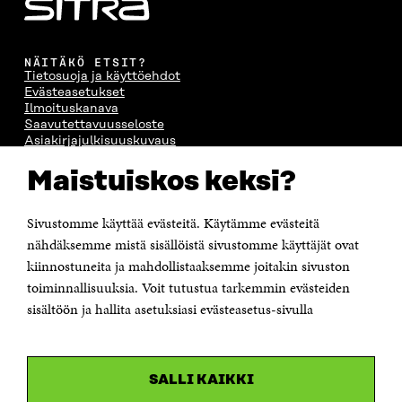
NÄITÄKÖ ETSIT?
Tietosuoja ja käyttöehdot
Evästeasetukset
Ilmoituskanava
Saavutettavuusseloste
Asiakirjajulkisuuskuvaus
Sitran digitaalinen viestintä ja verkkopalvelut
Maistuiskos keksi?
OTA YHTEYTTÄ
Sivustomme käyttää evästeitä. Käytämme evästeitä
Suomen itsenäisyyden juhlarahasto Sitra
Itämerenkatu 11-13, PL 160,
nähdäksemme mistä sisällöistä sivustomme käyttäjät ovat
00181 Helsinki
kiinnostuneita ja mahdollistaaksemme joitakin sivuston
Puhelin +358 294 618 991
toiminnallisuuksia. Voit tutustua tarkemmin evästeiden
Sähköpostiosoite
sisältöön ja hallita asetuksiasi evästeasetus-sivulla
etunimi.sukunimi@sitra.fi tai sitra@sitra.fi
Saapumisohjeet
Y-tunnus 0202132-3
SALLI KAIKKI