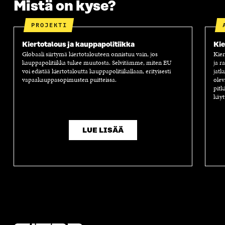
Mistä on kyse?
PROJEKTI
Kiertotalous ja kauppapolitiikka
Kie
Globaali siirtymä kiertotalouteen onnistuu vain, jos
Kier
kauppapolitiikka tukee muutosta.
Selvitämme
, miten EU
ja r
voi
edistää kiertotaloutta kauppapolitiikallaan
, erityisesti
jatk
va
paakauppasopimusten puitteissa
.
olev
pitk
käyt
LUE LISÄÄ