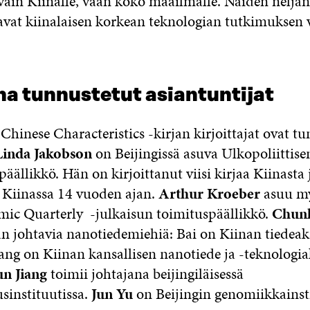
vain Kiinalle, vaan koko maailmalle. Näiden neljän
aavat kiinalaisen korkean teknologian tutkimuksen
ina tunnustetut asiantuntijat
Chinese Characteristics -kirjan kirjoittajat ovat tu
Linda Jakobson
on Beijingissä asuva Ulkopoliittise
ällikkö. Hän on kirjoittanut viisi kirjaa Kiinasta j
 Kiinassa 14 vuoden ajan.
Arthur Kroeber
asuu my
ic Quarterly -julkaisun toimituspäällikkö.
Chunl
n johtavia nanotiedemiehiä: Bai on Kiinan tiedea
ang on Kiinan kansallisen nanotiede ja -teknologi
un Jiang
toimii johtajana beijingiläisessä
sinstituutissa.
Jun Yu
on Beijingin genomiikkainst