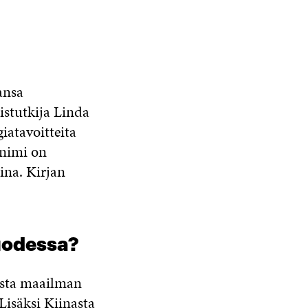
ansa
oistutkija Linda
giatavoitteita
 nimi on
ina. Kirjan
vuodessa?
asta maailman
Lisäksi Kiinasta