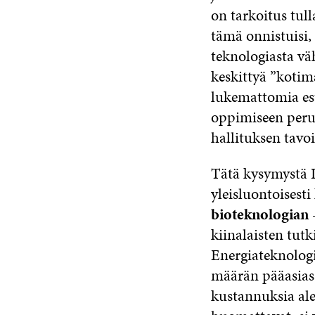
on tarkoitus tull
tämä onnistuisi,
teknologiasta vä
keskittyä ”kotima
lukemattomia est
oppimiseen perus
hallituksen tavoi
Tätä kysymystä I
yleisluontoisest
bioteknologian
–
kiinalaisten tut
Energiateknologi
määrän pääasiass
kustannuksia ale