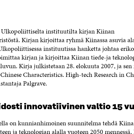
 Ulkopoliittiselta instituutilta kirjan Kiinan
stöstä. Kirjan kirjoittaa ryhmä Kiinassa asuvia al
Ulkopoliittisessa instituutissa hanketta johtaa erik
imittaa kirjan ja kirjoittaa Kiinan tiede-ja teknolo
sluvun. Kirja julkistetaan 28. elokuuta 2007, ja sen
Chinese Characteristics. High-tech Research in Ch
ustantaja Palgrave.
idosti innovatiivinen valtio 15 
sella on kunnianhimoinen suunnitelma tehdä Kiin
ieteen ja teknologian alalla vuoteen 2050 mennessä. 