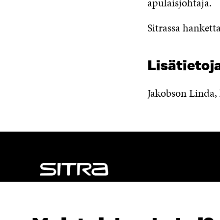
apulaisjohtaja.
Sitrassa hankett
Lisätietoja
Jakobson Linda,
NÄITÄKÖ ETSIT?
Tietosuoja ja käyttöehdot