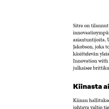
Sitra on tilannut
innovaatioympäri
asiantuntijoita. 
Jakobson, joka to
käsittelevän ylei
Innovation with 
julkaisee brittik
Kiinasta a
Kiinan hallituk
johtava valtio t