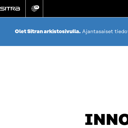
Siirry
suoraan
FI
Vaihda
sivuston
sisältöön
kieli
Olet Sitran arkistosivulla.
Ajantasaiset tied
INN