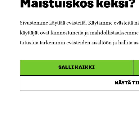
Maistuiskos keksi?
Evästeasetukset
Ilmoituskanava
Saavutettavuusseloste
Sivustomme käyttää evästeitä. Käytämme evästeitä 
Asiakirjajulkisuuskuvaus
käyttäjät ovat kiinnostuneita ja mahdollistaaksemme 
Sitran digitaalinen viestintä ja
tutustua tarkemmin evästeiden sisältöön ja hallita as
verkkopalvelut
SALLI KAIKKI
NÄYTÄ T