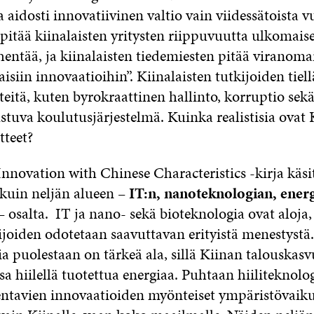
a aidosti innovatiivinen valtio vain viidessätoista v
 pitää kiinalaisten yritysten riippuvuutta ulkomais
hentää, ja kiinalaisten tiedemiesten pitää virano
isiin innovaatioihin”. Kiinalaisten tutkijoiden tiel
eitä, kuten byrokraattinen hallinto, korruptio sek
tuva koulutusjärjestelmä. Kuinka realistisia ovat 
tteet?
nnovation with Chinese Characteristics -kirja käsit
i kuin neljän alueen –
IT:n, nanoteknologian, ener
 osalta. IT ja nano- sekä bioteknologia ovat aloja, 
kijoiden odotetaan saavuttavan erityistä menestystä.
a puolestaan on tärkeä ala, sillä Kiinan talouskasv
a hiilellä tuotettua energiaa. Puhtaan hiiliteknolo
ntavien innovaatioiden myönteiset ympäristövaikut