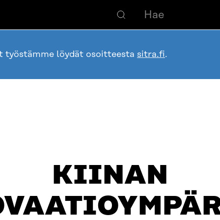
ot työstämme löydät osoitteesta
sitra.fi
.
KIINAN
OVAATIOYMPÄR