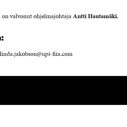
a on valvonut ohjelmajohtaja
Antti Hautamäki.
:
 linda.jakobson@upi-fiia.com
OTA YHTEYTTÄ
Suomen itsenäisyyden juhlarahasto