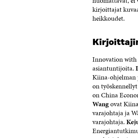
huomattavat, ei 
kirjoittajat kuv
heikkoudet.
Kirjoittaj
Innovation with 
asiantuntijoita.
Kiina-ohjelman pä
on työskennellyt
on China Econom
Wang
ovat Kiina
varajohtaja ja W
varajohtaja.
Kej
Energiantutkimu