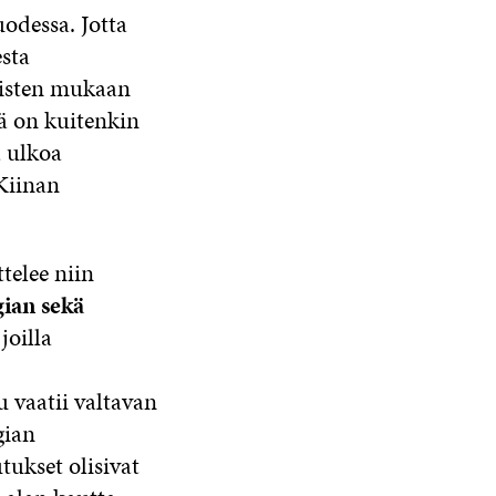
uodessa. Jotta
esta
maisten mukaan
lä on kuitenkin
ä ulkoa
Kiinan
telee niin
gian sekä
joilla
u vaatii valtavan
gian
ukset olisivat