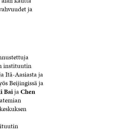
 alan kautta
 vahvuudet ja
nnustettuja
n instituutin
a Itä-Aasiasta ja
ös Beijingissä ja
i Bai
ja
Chen
katemian
akeskuksen
ituutin