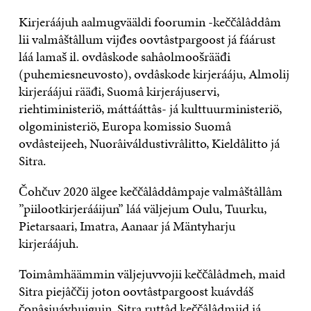
Kirjeráájuh aalmugvääldi foorumin -keččâlâddâm
lii valmâštâllum vijđes oovtâstpargoost já fáárust
láá lamaš il. ovdâskode sahâolmoošrääđi
(puhemiesneuvosto), ovdâskode kirjerááju, Almolij
kirjeráájui rääđi, Suomâ kirjerájuservi,
riehtiministeriö, máttááttâs- já kulttuurministeriö,
olgoministeriö, Europa komissio Suomâ
ovdâsteijeeh, Nuorâiváldustivrâlitto, Kieldâlitto já
Sitra.
Čohčuv 2020 älgee keččâlâddâmpaje valmâštâllâm
”piilootkirjerááijun” láá väljejum Oulu, Tuurku,
Pietarsaari, Imatra, Aanaar já Mäntyharju
kirjeráájuh.
Toimâmhäämmin väljejuvvojii keččâlâdmeh, maid
Sitra piejâččij joton oovtâstpargoost kuávdáš
čonâsjuávhuiguin. Sitra ruttâd keččâlâdmijd já