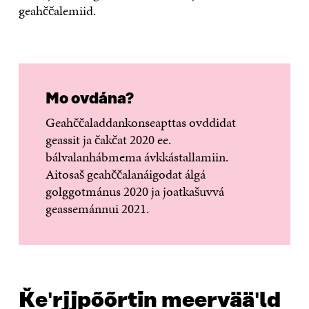
geahččalemiid.
Mo ovdána?
Geahččaladdankonseapttas ovddidat
geassit ja čakčat 2020 ee.
bálvalanhábmema ávkkástallamiin.
Aitosaš geahččalanáigodat álgá
golggotmánus 2020 ja joatkašuvvá
geassemánnui 2021.
Ǩeʹrjjpõõrtin meervääʹld