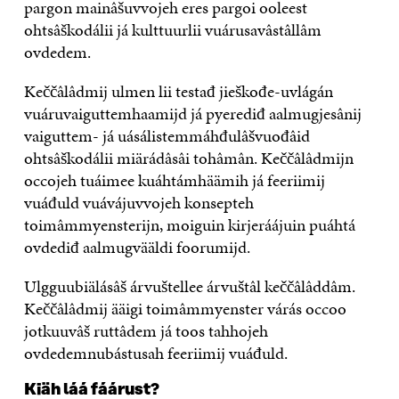
pargon mainâšuvvojeh eres pargoi ooleest
ohtsâškodálii já kulttuurlii vuárusavâstâllâm
ovdedem.
Keččâlâdmij ulmen lii testađ jieškođe-uvlágán
vuáruvaiguttemhaamijd já pyerediđ aalmugjesânij
vaiguttem- já uásálistemmáhđulâšvuođâid
ohtsâškodálii miärádâsâi tohâmân. Keččâlâdmijn
occojeh tuáimee kuáhtámhäämih já feeriimij
vuáđuld vuávájuvvojeh konsepteh
toimâmmyensterijn, moiguin kirjeráájuin puáhtá
ovdediđ aalmugvääldi foorumijd.
Ulgguubiälásâš árvuštellee árvuštâl keččâlâddâm.
Keččâlâdmij ääigi toimâmmyenster várás occoo
jotkuuvâš ruttâdem já toos tahhojeh
ovdedemnubástusah feeriimij vuáđuld.
Kiäh láá fáárust?