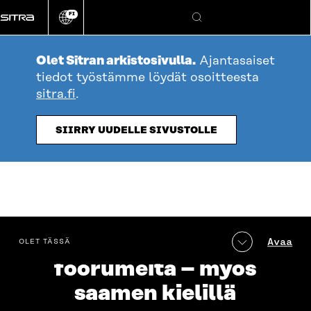
Siirry
FI
suoraan
Vaihda
Hae
sivuston
sisältöön
kieli
Olet Sitran arkistosivulla.
Ajantasaiset
tiedot työstämme löydät osoitteesta
sitra.fi
.
SIIRRY UUDELLE SIVUSTOLLE
table_of_contents
Kirjastoista kansanvallan
Avaa
OLET TÄSSÄ
foorumeita – myös
saamen kielillä