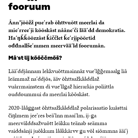
fooruum
Ânnʼjõõžž pueʹrab õhttvuõtt meerlai da
mieʹrreeʹji kõõskâst nââneʹči lääʹdd demokratia.
Haʹŋǩǩõõzzâst ǩiččlet ǩeʹrjjpõõrtid
ođđnallšeʹmmen meervääʹld foorumân.
Mâʹst lij kõõččmõš?
Lääʹddjânnam lekkvuõttmainnâz vueʹlǧǧemaalǥ liâ
leämmaž naʹddjõs, ääv õhttsažkååddlaž
vuârrmainstem di vueʹllǥaž hierarkia poliittla
ouddoummui da meerlai kõõskâst.
2020-lååǥǥast õhttsažkååddlaž polarisaatio kuâsttai
čiŋlmem jeeʹres beäʹlnn maaiʹlm, ij-ǥa
meervälddsažvuõtt leäkku teänab seämma
vaiddsânji juõkkum lååkkärvv ǥu võl siõmmna ääiʹj