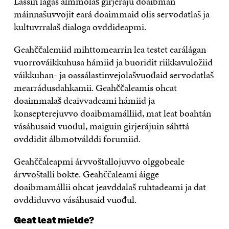
Lassin lágas almmolaš girjeráju doaibman
máinnašuvvojit eará doaimmaid olis servodatlaš ja
kultuvrralaš dialoga ovddideapmi.
Geahččalemiid mihttomearrin lea testet earálágan
vuorrováikkuhusa hámiid ja buoridit riikkavuložiid
váikkuhan- ja oassálastinvejolašvuođaid servodatlaš
mearrádusdahkamii. Geahččaleamis ohcat
doaimmalaš deaivvadeami hámiid ja
konsepterejuvvo doaibmamálliid, mat leat boahtán
vásáhusaid vuođul, maiguin girjerájuin sáhttá
ovddidit álbmotválddi forumiid.
Geahččaleapmi árvvoštallojuvvo olggobeale
árvvoštalli bokte. Geahččaleami áigge
doaibmamállii ohcat jeavddalaš ruhtadeami ja dat
ovddiduvvo vásáhusaid vuođul.
Geat leat mielde?