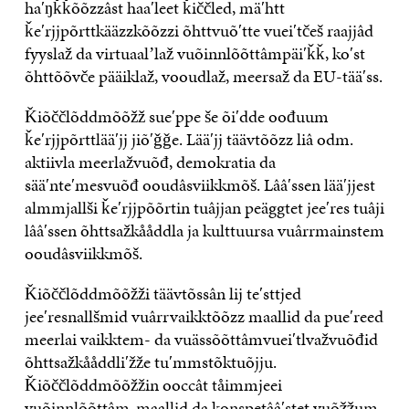
haʹŋǩǩõõzzâst haaʹleet ǩiččled, mäʹhtt
ǩeʹrjjpõrttkääzzkõõzzi õhttvuõʹtte vueiʹtčeš raajjâd
fyyslaž da virtuaalʼlaž vuõinnlõõttâmpäiʹǩǩ, koʹst
õhttõõvče pääiklaž, vooudlaž, meersaž da EU-tääʹss.
Ǩiõččlõddmõõžž sueʹppe še õiʹdde oođuum
ǩeʹrjjpõrttlääʹjj jiõʹǧǧe. Lääʹjj täävtõõzz liâ odm.
aktiivla meerlažvuõđ, demokratia da
sääʹnteʹmesvuõđ ooudâsviikkmõš. Lââʹssen lääʹjjest
almmjallši ǩeʹrjjpõõrtin tuâjjan peäggtet jeeʹres tuâji
lââʹssen õhttsažkååddla ja kulttuursa vuârrmainstem
ooudâsviikkmõš.
Ǩiõččlõddmõõžži täävtõssân lij teʹsttjed
jeeʹresnallšmid vuârrvaikktõõzz maallid da pueʹreed
meerlai vaikktem- da vuässõõttâmvueiʹtlvažvuõđid
õhttsažkååddliʹžže tuʹmmstõktuõjju.
Ǩiõččlõddmõõžžin ooccât tåimmjeei
vuõinnlõõttâm-maallid da konspetââʹstet vuõǯǯum