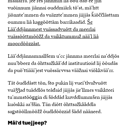
mââiårra. Jeeʹres jânnmin liâ oouʹdab eeʹjjin
vuõinnum jiânnai ouddmiârk tõʹst, mäʹhtt
jiõnnteʹmmen da vuäzzteʹmmen jiijjâs ǩiõččlâsttam
oummu liâ kaggõõttâm barrikaadid.
Še
Lääʹddjânnmest vuässadvuõtt da meerlai
vuässõõttmõõžž da vaikktummuž nääʹl liâ
moordõõzzâst.
Lääʹddjânnamnallšem uʹcc jânnma meerlai naʹddjõs
nuuʹbbeez da õhttsažkååʹdd instituutioid lij õõudâs
da puõʹttiääiʹjest vuõssärvvsa vääžnai viõkkvääʹrr.
Tät õudldâstt tõn, što pukin lij vueiʹtlvažvuõtt
vuäǯǯad tuâddlõs teâđaid jiijjâs jieʹllmes vaikkteei
tuʹmmstõõǥǥin di šõddâd kuvddlummšen jiijjâs
kuõskki aaʹššin. Tän diõtt õhttsažkååddla
saǥstõõllmõõžž õudldõõzzid šâdd nââneed.
Mâiʹd tuejjeep?