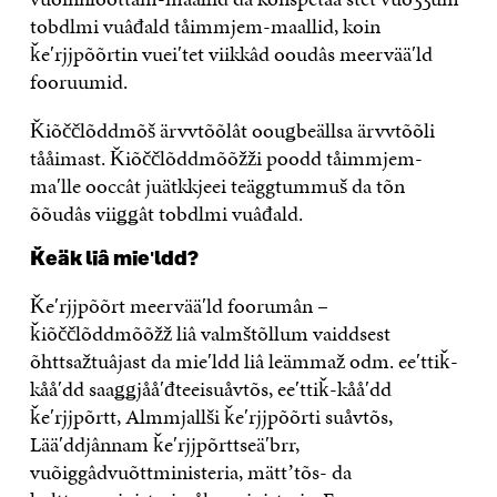
tobdlmi vuâđald tåimmjem-maallid, koin
ǩeʹrjjpõõrtin vueiʹtet viikkâd ooudâs meervääʹld
fooruumid.
Ǩiõččlõddmõš ärvvtõõlât oouǥbeällsa ärvvtõõli
tååimast. Ǩiõččlõddmõõžži poodd tåimmjem-
maʹlle ooccât juätkkjeei teäggtummuš da tõn
õõudâs viiǥǥât tobdlmi vuâđald.
Ǩeäk liâ mieʹldd?
Ǩeʹrjjpõõrt meervääʹld foorumân –
ǩiõččlõddmõõžž liâ valmštõllum vaiddsest
õhttsažtuâjast da mieʹldd liâ leämmaž odm. eeʹttiǩ-
kååʹdd saaǥǥjååʹđteeisuåvtõs, eeʹttiǩ-kååʹdd
ǩeʹrjjpõrtt, Almmjallši ǩeʹrjjpõõrti suåvtõs,
Lääʹddjânnam ǩeʹrjjpõrttseäʹbrr,
vuõiggâdvuõttministeria, mättʼtõs- da