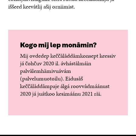
iššeed keevâtlij ašij orniimist.
Kogo mij lep monâmin?
Mij ovdedep keččâlâddâmkonsept keessiv
já čohčuv 2020 il. ávhástâlmáin
palvâlemhämivuávám
(palvelumuotoilu). Eidusâš
keččâlâddâmpaje álgá roovvâdmáánust
2020 já juátkoo kesimáánu 2021 räi.