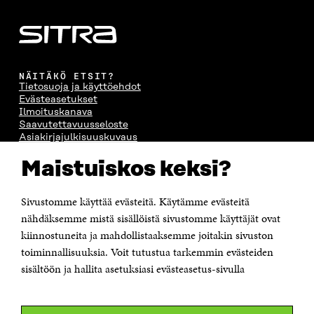
NÄITÄKÖ ETSIT?
Tietosuoja ja käyttöehdot
Evästeasetukset
Ilmoituskanava
Saavutettavuusseloste
Asiakirjajulkisuuskuvaus
Sitran digitaalinen viestintä ja verkkopalvelut
Maistuiskos keksi?
OTA YHTEYTTÄ
Sivustomme käyttää evästeitä. Käytämme evästeitä
Suomen itsenäisyyden juhlarahasto Sitra
Itämerenkatu 11-13, PL 160,
nähdäksemme mistä sisällöistä sivustomme käyttäjät ovat
00181 Helsinki
kiinnostuneita ja mahdollistaaksemme joitakin sivuston
Puhelin +358 294 618 991
toiminnallisuuksia. Voit tutustua tarkemmin evästeiden
Sähköpostiosoite
sisältöön ja hallita asetuksiasi evästeasetus-sivulla
etunimi.sukunimi@sitra.fi tai sitra@sitra.fi
Saapumisohjeet