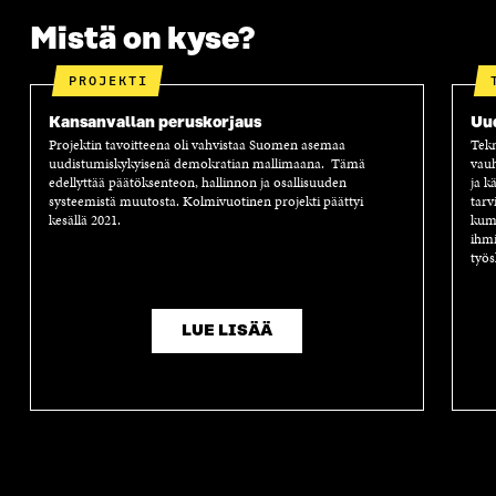
Mistä on kyse?
PROJEKTI
Kansanvallan peruskorjaus
Uu
Projektin tavoitteena oli vahvistaa Suomen asemaa
Tekn
uudistumiskykyisenä demokratian mallimaana. Tämä
vauh
edellyttää päätöksenteon, hallinnon ja osallisuuden
ja k
systeemistä muutosta. Kolmivuotinen projekti päättyi
tarv
kesällä 2021.
kump
ihmi
työs
LUE LISÄÄ