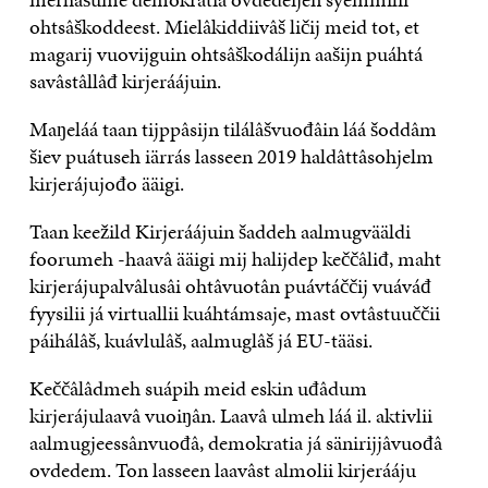
ohtsâškoddeest. Mielâkiddiivâš ličij meid tot, et
magarij vuovijguin ohtsâškodálijn aašijn puáhtá
savâstâllâđ kirjeráájuin.
Maŋeláá taan tijppâsijn tilálâšvuođâin láá šoddâm
šiev puátuseh iärrás lasseen 2019 haldâttâsohjelm
kirjerájujođo ääigi.
Taan keežild Kirjeráájuin šaddeh aalmugvääldi
foorumeh -haavâ ääigi mij halijdep keččâliđ, maht
kirjerájupalvâlusâi ohtâvuotân puávtáččij vuáváđ
fyysilii já virtuallii kuáhtámsaje, mast ovtâstuuččii
páihálâš, kuávlulâš, aalmuglâš já EU-tääsi.
Keččâlâdmeh suápih meid eskin uđâdum
kirjerájulaavâ vuoiŋân. Laavâ ulmeh láá il. aktivlii
aalmugjeessânvuođâ, demokratia já sänirijjâvuođâ
ovdedem. Ton lasseen laavâst almolii kirjerááju