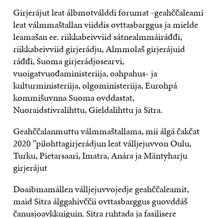
Girjerájut leat álbmotválddi forumat -geahččaleami
leat válmmaštallan viiddis ovttasbarggus ja mielde
leamašan ee. riikkabeivviid sátnealmmáiráđđi,
riikkabeivviid girjerádju, Almmolaš girjerájuid
ráđđi, Suoma girjerádjosearvi,
vuoigatvuođaministeriija, oahpahus- ja
kulturministeriija, olgoministeriija, Eurohpá
kommišuvnna Suoma ovddastat,
Nuoraidstivralihttu, Gieldalihttu ja Sitra.
Geahččalanmuttu válmmaštallama, mii álgá čakčat
2020 ”pilohttagirjerádjun leat válljejuvvon Oulu,
Turku, Pietarsaari, Imatra, Anára ja Mäntyharju
girjerájut
Doaibmamállen válljejuvvojedje geahččaleamit,
maid Sitra álggahivččii ovttasbarggus guovddáš
čanusjoavkkuiguin. Sitra ruhtada ja fasilisere