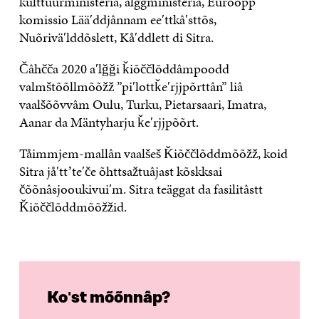
kulttuurministeria, ålggministeria, Euroopp
komissio Lääʹddjânnam eeʹttkâʹsttõs,
Nuõriväʹlddõslett, Kåʹddlett di Sitra.
Čâhčča 2020 aʹlǧǧi ǩiõččlõddâmpoodd
valmštõõllmõõžž ”piʹlottǩeʹrjjpõrttân” liâ
vaalšõõvvâm Oulu, Turku, Pietarsaari, Imatra,
Aanar da Mäntyharju ǩeʹrjjpõõrt.
Tåimmjem-mallân vaalšeš Ǩiõččlõddmõõžž, koid
Sitra jåʹttʼteʹče õhttsažtuâjast kõskksai
čõõnâsjooukivuiʹm. Sitra teäggat da fasilitâstt
Ǩiõččlõddmõõžžid.
Koʹst mõõnnâp?