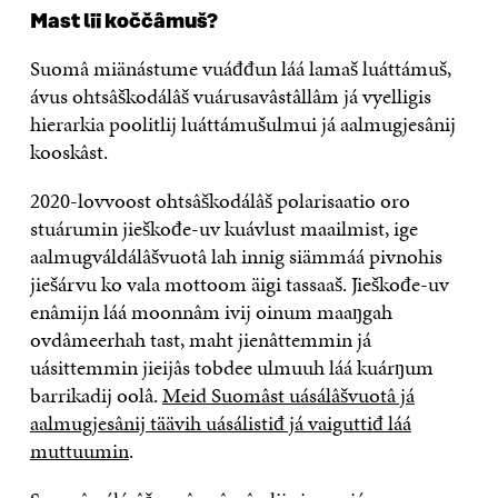
Mast lii koččâmuš?
Suomâ miänástume vuáđđun láá lamaš luáttámuš,
ávus ohtsâškodálâš vuárusavâstâllâm já vyelligis
hierarkia poolitlij luáttámušulmui já aalmugjesânij
kooskâst.
2020-lovvoost ohtsâškodálâš polarisaatio oro
stuárumin jieškođe-uv kuávlust maailmist, ige
aalmugváldálâšvuotâ lah innig siämmáá pivnohis
jiešárvu ko vala mottoom äigi tassaaš. Jieškođe-uv
enâmijn láá moonnâm ivij oinum maaŋgah
ovdâmeerhah tast, maht jienâttemmin já
uásittemmin jieijâs tobdee ulmuuh láá kuárŋum
barrikadij oolâ.
Meid Suomâst uásálâšvuotâ já
aalmugjesânij täävih uásálistiđ já vaiguttiđ láá
muttuumin
.