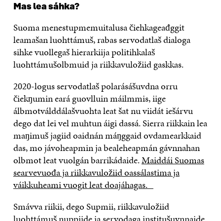
Mas lea sáhka?
Suoma menestupmemuitalusa čiehkageađggit
leamašan luohttámuš, rabas servodatlaš dialoga
sihke vuollegaš hierarkiija politihkalaš
luohttámušolbmuid ja riikkavuložiid gaskkas.
2020-logus servodatlaš polarásášuvdna orru
čiekŋumin eará guovlluin máilmmis, iige
álbmotválddálašvuohta leat šat nu viidát iešárvu
dego dat lei vel muhtun áigi dassá. Sierra riikkain lea
maŋimuš jagiid oaidnán máŋggaid ovdamearkkaid
das, mo jávoheapmin ja bealeheapmán gávnnahan
olbmot leat vuolgán barrikádaide.
Maiddái Suomas
searvevuođa ja riikkavuložiid oassálastima ja
váikkuheami vuogit leat doajáhagas.
Smávva riikii, dego Supmii, riikkavuložiid
luohttámuš nuppiide ja servodaga institušuvnnaide