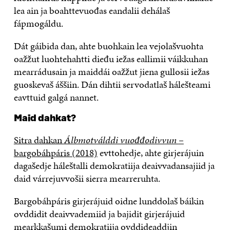
lea ain ja boahttevuođas eandalii dehálaš
fápmogáldu.
Dát gáibida dan, ahte buohkain lea vejolašvuohta
oažžut luohtehahtti dieđu iežas eallimii váikkuhan
mearrádusain ja maiddái oažžut jiena gullosii iežas
guoskevaš áššiin. Dán dihtii servodatlaš hálešteami
eavttuid galgá nannet.
Maid dahkat?
Sitra dahkan
Álbmotválddi vuođđodivvun
–
bargobáhpáris (2018)
evttohedje, ahte girjerájuin
dagašedje háleštalli demokratiija deaivvadansajiid ja
daid várrejuvvošii sierra mearreruhta.
Bargobáhpáris girjerájuid oidne lunddolaš báikin
ovddidit deaivvademiid ja bajidit girjerájuid
mearkkašumi demokratiija ovddideaddjin