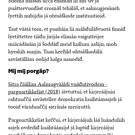
Suomâ nálásâš uccâ enâmân lii ain-uv já
puátteevuođâst eromâš tehálâš, et aalmugjesâneh
lyettih nubijdis já ohtsâškode instituutioid.
Taat váátá tom, et puohâin lii máhđulâšvuotâ finniđ
lyetittettee tiäđu jieijâs elimân vaigutteijee
miärádâsâin já šoddâđ meid kullum aašijn, moh
kyeskih sunjin. Taan keežild ohtsâškodálii
savâstâllâm oolijd kalga nanodiđ.
Mij mij porgâp?
Sitra čäällim Aalmugvääldi vuáđutivodem -
pargoartikkelist (2018)
iävtuttui, et kirjeráájuin
rahtuuččii savâstellee demokratia kuáhtámsajeh já
tooid väriduuččij sierânâs meriruttâ.
Pargoartikkelist keččui, et kirjeráájuh láá luánduliih
sajeh ovdediđ kuáhtáámijd já luptiđ kirjeráájui
merhâšume demokratia ovdedeijen syemmilii