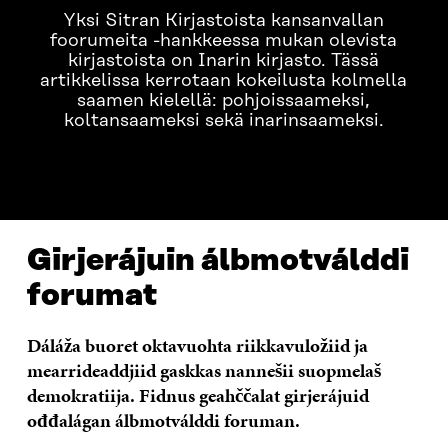
Yksi Sitran Kirjastoista kansanvallan
foorumeita -hankkeessa mukan olevista
kirjastoista on Inarin kirjasto. Tässä
artikkelissa kerrotaan kokeilusta kolmella
saamen kielellä: pohjoissaameksi,
koltansaameksi sekä inarinsaameksi.
POHJOISSAAME / DAVVISÁMI
KOLTANSAAME / SÄÄʹ
Girjerájuin álbmotválddi
forumat
Dáláža buoret oktavuohta riikkavuložiid ja
mearrideaddjiid gaskkas nannešii suopmelaš
demokratiija. Fidnus geahččalat girjerájuid
ođđalágan álbmotválddi foruman.