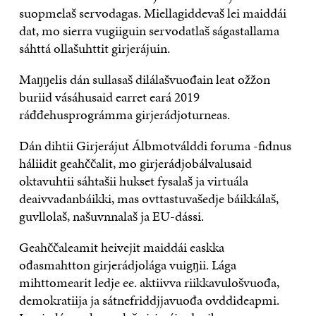
suopmelaš servodagas. Miellagiddevaš lei maiddái
dat, mo sierra vugiiguin servodatlaš ságastallama
sáhttá ollašuhttit girjerájuin.
Maŋŋelis dán sullasaš dilálašvuođain leat ožžon
buriid vásáhusaid earret eará 2019
ráđđehusprográmma girjerádjoturneas.
Dán dihtii Girjerájut Álbmotválddi foruma -fidnus
háliidit geahččalit, mo girjerádjobálvalusaid
oktavuhtii sáhtašii hukset fysalaš ja virtuála
deaivvadanbáikki, mas ovttastuvašedje báikkálaš,
guvllolaš, našuvnnalaš ja EU-dássi.
Geahččaleamit heivejit maiddái easkka
ođasmahtton girjerádjolága vuigŋii. Lága
mihttomearit ledje ee. aktiivva riikkavulošvuođa,
demokratiija ja sátnefriddjjavuođa ovddideapmi.