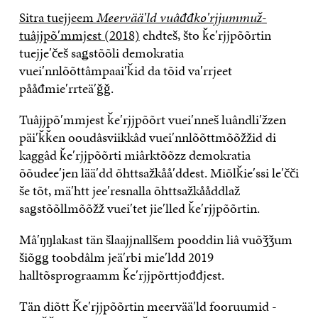
Sitra tuejjeem
Meervääʹld vuâđđkoʹrjjummuž
-
tuâjjpõʹmmjest (2018)
ehdteš, što ǩeʹrjjpõõrtin
tuejjeʹčeš saǥstõõli demokratia
vueiʹnnlõõttâmpaaiʹǩid da tõid vaʹrrjeet
pååđmieʹrrteäʹǧǧ.
Tuâjjpõʹmmjest ǩeʹrjjpõõrt vueiʹnneš luândliʹžzen
päiʹǩǩen ooudâsviikkâd vueiʹnnlõõttmõõžžid di
kaggâd ǩeʹrjjpõõrti miârktõõzz demokratia
õõudeeʹjen lääʹdd õhttsažkååʹddest. Miõlǩieʹssi leʹčči
še tõt, mäʹhtt jeeʹresnalla õhttsažkååddlaž
saǥstõõllmõõžž vueiʹtet jieʹlled ǩeʹrjjpõõrtin.
Mâʹŋŋlakast tän šlaajjnallšem pooddin liâ vuõǯǯum
šiõǥǥ toobdâlm jeäʹrbi mieʹldd 2019
halltõsprograamm ǩeʹrjjpõrttjođđjest.
Tän diõtt Ǩeʹrjjpõõrtin meervääʹld fooruumid -