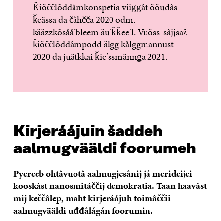
Ǩiõččlõddâmkonspetia viiǥǥât õõudâs
ǩeässa da čâhčča 2020 odm.
kääzzkõsååʹbleem äuʹǩǩeeʹl. Vuõss-sâjjsaž
ǩiõččlõddâmpodd älgg kålggmannust
2020 da juätkkai ǩieʹssmännǥa 2021.
Kirjeráájuin šaddeh
aalmugvääldi foorumeh
Pyereeb ohtâvuotâ aalmugjesânij já merideijei
kooskâst nanosmitáččij demokratia. Taan haavâst
mij keččâlep, maht kirjeráájuh toimâččii
aalmugvääldi uđđâlágán foorumin.