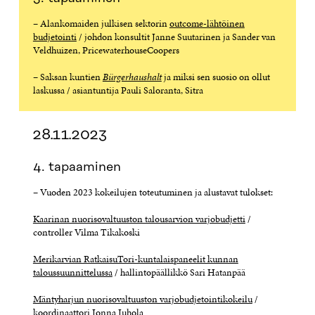
– Alankomaiden julkisen sektorin
outcome-lähtöinen
budjetointi
/ johdon konsultit Janne Suutarinen ja Sander van
Veldhuizen, PricewaterhouseCoopers
– Saksan kuntien
Bürgerhaushalt
ja miksi sen suosio on ollut
laskussa / asiantuntija Pauli Saloranta, Sitra
28.11.2023
4. tapaaminen
– Vuoden 2023 kokeilujen toteutuminen ja alustavat tulokset:
Kaarinan nuorisovaltuuston talousarvion varjobudjetti
/
controller Vilma Tikakoski
Merikarvian RatkaisuTori-kuntalaispaneelit kunnan
taloussuunnittelussa
/ hallintopäällikkö Sari Hatanpää
Mäntyharjun nuorisovaltuuston varjobudjetointikokeilu
/
koordinaattori Jonna Juhola