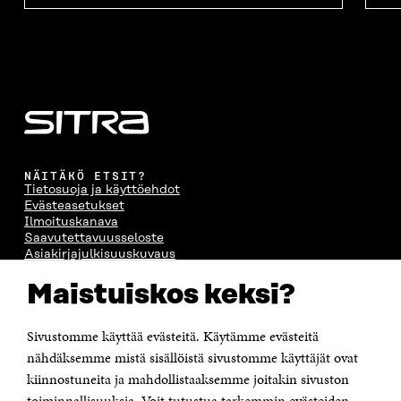
NÄITÄKÖ ETSIT?
Tietosuoja ja käyttöehdot
Evästeasetukset
Ilmoituskanava
Saavutettavuusseloste
Asiakirjajulkisuuskuvaus
Sitran digitaalinen viestintä ja verkkopalvelut
Maistuiskos keksi?
OTA YHTEYTTÄ
Sivustomme käyttää evästeitä. Käytämme evästeitä
Suomen itsenäisyyden juhlarahasto Sitra
Itämerenkatu 11-13, PL 160,
nähdäksemme mistä sisällöistä sivustomme käyttäjät ovat
00181 Helsinki
kiinnostuneita ja mahdollistaaksemme joitakin sivuston
Puhelin +358 294 618 991
toiminnallisuuksia. Voit tutustua tarkemmin evästeiden