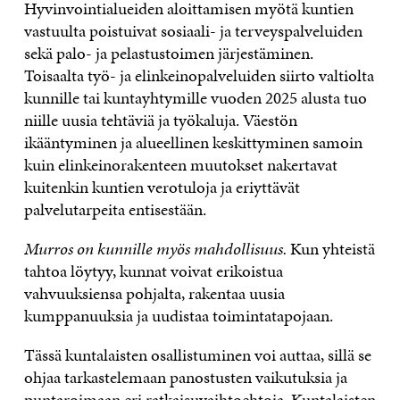
Hyvinvointialueiden aloittamisen myötä kuntien
vastuulta poistuivat sosiaali- ja terveyspalveluiden
sekä palo- ja pelastustoimen järjestäminen.
Toisaalta työ- ja elinkeinopalveluiden siirto valtiolta
kunnille tai kuntayhtymille vuoden 2025 alusta tuo
niille uusia tehtäviä ja työkaluja. Väestön
ikääntyminen ja alueellinen keskittyminen samoin
kuin elinkeinorakenteen muutokset nakertavat
kuitenkin kuntien verotuloja ja eriyttävät
palvelutarpeita entisestään.
Murros on kunnille myös mahdollisuus.
Kun yhteistä
tahtoa löytyy, kunnat voivat erikoistua
vahvuuksiensa pohjalta, rakentaa uusia
kumppanuuksia ja uudistaa toimintatapojaan.
Tässä kuntalaisten osallistuminen voi auttaa, sillä se
ohjaa tarkastelemaan panostusten vaikutuksia ja
puntaroimaan eri ratkaisuvaihtoehtoja. Kuntalaisten