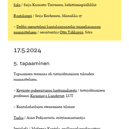
Salo
/ Saija Karnisto-Toivonen, kehittämispäällikkö
Rautalampi
/ Seija Korhonen, Mansikka ry
–
Delfoi-menetelmä kuntalaispaneelin toimeksiannon
suunnittelussa
/ asiantuntija
Otto Tähkäpää
, Sitra
17.5.2024
5. tapaaminen
Tapaamisen teemana oli tietojohtaminen talouden
suunnittelussa.
–
Keynote-puheenvuoro luottamuksesta
/ tietojohtamisen
professori
Kirsimarja Lundqvist
, LUT
– Kuntakokeilujen etenemisen tilanne
Turku
/ Aino Pohjanvirta, erityisasiantuntija
Jyväskylä
/ Matleena Kantola, osallisuuskoordinaattori