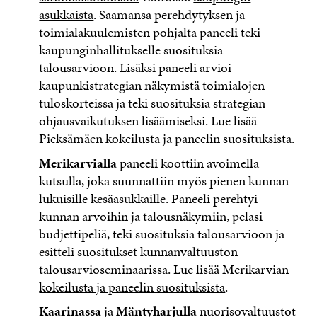
asukkaista
. Saamansa perehdytyksen ja
toimialakuulemisten pohjalta paneeli teki
kaupunginhallitukselle suosituksia
talousarvioon. Lisäksi paneeli arvioi
kaupunkistrategian näkymistä toimialojen
tuloskorteissa ja teki suosituksia strategian
ohjausvaikutuksen lisäämiseksi. Lue lisää
Pieksämäen kokeilusta
ja
paneelin suosituksista
.
Merikarvialla
paneeli koottiin avoimella
kutsulla, joka suunnattiin myös pienen kunnan
lukuisille kesäasukkaille. Paneeli perehtyi
kunnan arvoihin ja talousnäkymiin, pelasi
budjettipeliä, teki suosituksia talousarvioon ja
esitteli suositukset kunnanvaltuuston
talousarvioseminaarissa. Lue lisää
Merikarvian
kokeilusta ja paneelin suosituksista
.
Kaarinassa
ja
Mäntyharjulla
nuorisovaltuustot