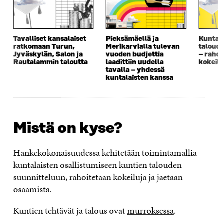
Tavalliset kansalaiset
Pieksämäellä ja
Kunta
ratkomaan Turun,
Merikarvialla tulevan
talou
Jyväskylän, Salon ja
vuoden budjettia
– rah
Rautalammin taloutta
laadittiin uudella
kokei
tavalla – yhdessä
kuntalaisten kanssa
Mistä on kyse?
Hankekokonaisuudessa kehitetään toimintamallia
kuntalaisten osallistumiseen kuntien talouden
suunnitteluun, rahoitetaan kokeiluja ja jaetaan
osaamista.
Kuntien tehtävät ja talous ovat
murroksessa
.