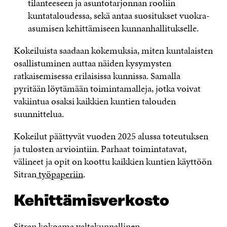
tilanteeseen ja asuntotarjonnan rooliin
kuntataloudessa, sekä antaa suositukset vuokra-
asumisen kehittämiseen kunnanhallitukselle.
Kokeiluista saadaan kokemuksia, miten kuntalaisten
osallistuminen auttaa näiden kysymysten
ratkaisemisessa erilaisissa kunnissa. Samalla
pyritään löytämään toimintamalleja, jotka voivat
vakiintua osaksi kaikkien kuntien talouden
suunnittelua.
Kokeilut päättyvät vuoden 2025 alussa toteutuksen
ja tulosten arviointiin. Parhaat toimintatavat,
välineet ja opit on koottu kaikkien kuntien käyttöön
Sitran
työpaperiin
.
Kehittämisverkosto
Sitran kokoama valtakunnallinen