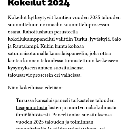
Kokeilut 2024
Kokeilut kytkeytyvät kuntien vuoden 2025 talouden
suunnitteluun normaalin suunnitteluprosessin
osana.
Rahoitushaun
perusteella
kokeilukumppaneiksi valittiin Turku, Jyväskylä, Salo
ja Rautalampi. Kukin kunta kokoaa
satunnaisotannalla kansalaispaneelin, joka ottaa
kantaa kunnan taloudessa tunnistettuun keskeiseen
kysymykseen antaen suosituksensa
talousarvioprosessin eri vaiheissa.
Näin kokeiluissa edetään:
Turussa
kansalaispaneeli tarkastelee talouden
tasapainotusta
lasten ja nuorten näkökulmasta
ilmiölähtöisesti. Paneeli antaa suosituksensa
vuoden 2025 talouden ja toiminnan
suunnitelmiin jo niiden valmisteluun, eri