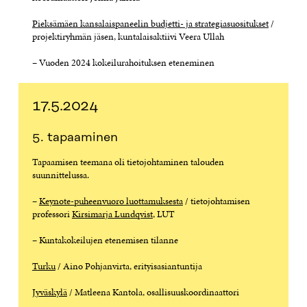
Pieksämäen kansalaispaneelin budjetti- ja strategiasuositukset
/
projektiryhmän jäsen, kuntalaisaktiivi Veera Ullah
– Vuoden 2024 kokeilurahoituksen eteneminen
17.5.2024
5. tapaaminen
Tapaamisen teemana oli tietojohtaminen talouden
suunnittelussa.
–
Keynote-puheenvuoro luottamuksesta
/ tietojohtamisen
professori
Kirsimarja Lundqvist
, LUT
– Kuntakokeilujen etenemisen tilanne
Turku
/ Aino Pohjanvirta, erityisasiantuntija
Jyväskylä
/ Matleena Kantola, osallisuuskoordinaattori