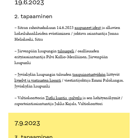
19.6.2023
2. tapaaminen
– Sitran rahoitushakuun 14.6.2023
saapuneet ideat
ja alkavien
kokeiluhankkeiden evästäminen / johtava asiantuntija Jonna
Heliskoski, Sitra
– Järvenpään kaupungin
talouspeli
/ osallisuuden
erityisasiantuntija Pilvi Kallio-Meriläinen, Järvenpään
kaupunki
– Jyväskylän kaupungin talouden
tasapainotustyöhön
liittyvät
kyselyt ja vastausten koonti
/ viestintäjohtaja Emmi Palokangas,
Jyväskylän kaupunki
– Valtiokonttorin
Tutki kuntia -palvelu
ja sen kehitysnäkymät /
raportointiasiantuntija Jukka Kujala, Valtiokonttori
7.9.2023
3. tapaaminen