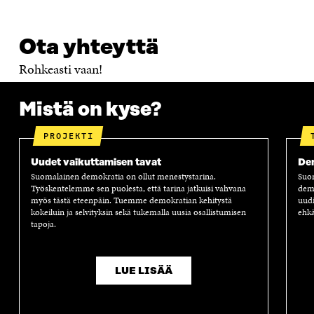
Ota yhteyttä
Rohkeasti vaan!
Mistä on kyse?
PROJEKTI
Uudet vaikuttamisen tavat
Dem
Suomalainen demokratia on ollut menestystarina.
Suom
Työskentelemme sen puolesta, että tarina jatkuisi vahvana
demo
myös tästä eteenpäin. Tuemme demokratian kehitystä
uudi
kokeiluin ja selvityksin sekä tukemalla uusia osallistumisen
ehk
tapoja.
LUE LISÄÄ