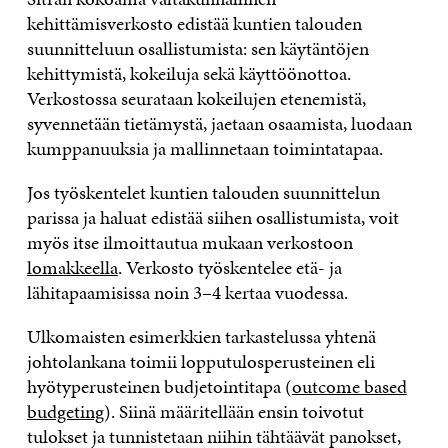
kehittämisverkosto edistää kuntien talouden
suunnitteluun osallistumista: sen käytäntöjen
kehittymistä, kokeiluja sekä käyttöönottoa.
Verkostossa seurataan kokeilujen etenemistä,
syvennetään tietämystä, jaetaan osaamista, luodaan
kumppanuuksia ja mallinnetaan toimintatapaa.
Jos työskentelet kuntien talouden suunnittelun
parissa ja haluat edistää siihen osallistumista, voit
myös itse ilmoittautua mukaan verkostoon
lomakkeella
. Verkosto työskentelee etä- ja
lähitapaamisissa noin 3–4 kertaa vuodessa.
Ulkomaisten esimerkkien tarkastelussa yhtenä
johtolankana toimii lopputulosperusteinen eli
hyötyperusteinen budjetointitapa (
outcome based
budgeting
). Siinä määritellään ensin toivotut
tulokset ja tunnistetaan niihin tähtäävät panokset,