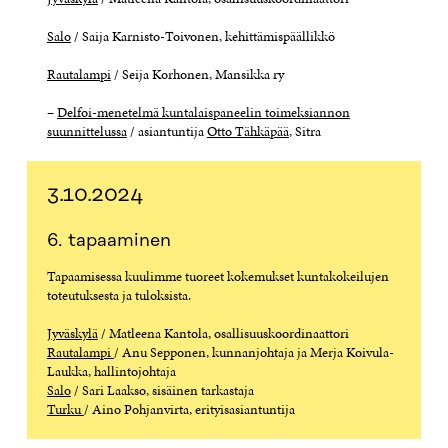
Salo
/ Saija Karnisto-Toivonen, kehittämispäällikkö
Rautalampi
/ Seija Korhonen, Mansikka ry
–
Delfoi-menetelmä kuntalaispaneelin toimeksiannon
suunnittelussa
/ asiantuntija
Otto Tähkäpää
, Sitra
3.10.2024
6. tapaaminen
Tapaamisessa kuulimme tuoreet kokemukset kuntakokeilujen
toteutuksesta ja tuloksista.
Jyväskylä
/ Matleena Kantola, osallisuuskoordinaattori
Rautalampi
/ Anu Sepponen, kunnanjohtaja ja Merja Koivula-
Laukka, hallintojohtaja
Salo
/ Sari Laakso, sisäinen tarkastaja
Turku
/ Aino Pohjanvirta, erityisasiantuntija