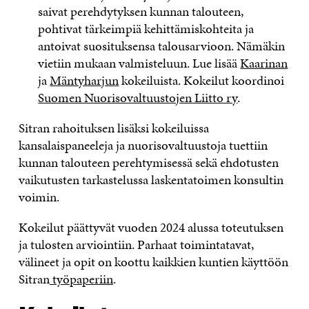
saivat perehdytyksen kunnan talouteen,
pohtivat tärkeimpiä kehittämiskohteita ja
antoivat suosituksensa talousarvioon. Nämäkin
vietiin mukaan valmisteluun. Lue lisää
Kaarinan
ja
Mäntyharjun
kokeiluista. Kokeilut koordinoi
Suomen Nuorisovaltuustojen Liitto ry
.
Sitran rahoituksen lisäksi kokeiluissa
kansalaispaneeleja ja nuorisovaltuustoja tuettiin
kunnan talouteen perehtymisessä sekä ehdotusten
vaikutusten tarkastelussa laskentatoimen konsultin
voimin.
Kokeilut päättyvät vuoden 2024 alussa toteutuksen
ja tulosten arviointiin. Parhaat toimintatavat,
välineet ja opit on koottu kaikkien kuntien käyttöön
Sitran
työpaperiin
.