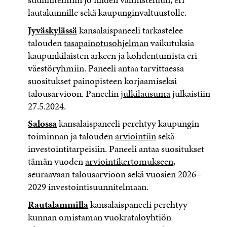
lautakunnille sekä kaupunginvaltuustolle.
Jyväskylässä
kansalaispaneeli tarkastelee
talouden
tasapainotusohjelman
vaikutuksia
kaupunkilaisten arkeen ja kohdentumista eri
väestöryhmiin. Paneeli antaa tarvittaessa
suositukset painopisteen korjaamiseksi
talousarvioon. Paneelin
julkilausuma
julkaistiin
27.5.2024.
Salossa
kansalaispaneeli perehtyy kaupungin
toiminnan ja talouden
arviointiin
sekä
investointitarpeisiin. Paneeli antaa suositukset
tämän vuoden
arviointikertomukseen
,
seuraavaan talousarvioon sekä vuosien 2026–
2029 investointisuunnitelmaan.
Rautalammilla
kansalaispaneeli perehtyy
kunnan omistaman vuokrataloyhtiön