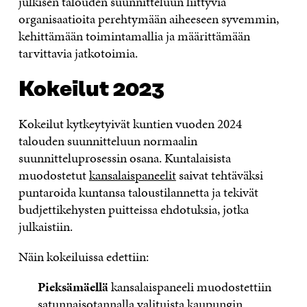
julkisen talouden suunnitteluun liittyviä
organisaatioita perehtymään aiheeseen syvemmin,
kehittämään toimintamallia ja määrittämään
tarvittavia jatkotoimia.
Kokeilut 2023
Kokeilut kytkeytyivät kuntien vuoden 2024
talouden suunnitteluun normaalin
suunnitteluprosessin osana. Kuntalaisista
muodostetut
kansalaispaneelit
saivat tehtäväksi
puntaroida kuntansa taloustilannetta ja tekivät
budjettikehysten puitteissa ehdotuksia, jotka
julkaistiin.
Näin kokeiluissa edettiin:
Pieksämäellä
kansalaispaneeli muodostettiin
satunnaisotannalla
valituista
kaupungin