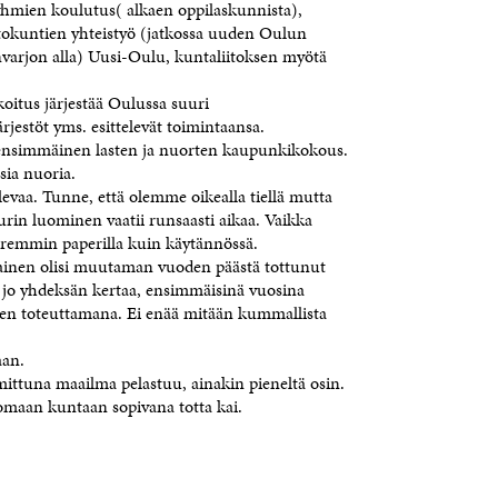
 ryhmien koulutus( alkaen oppilaskunnista),
ntokuntien yhteistyö (jatkossa uuden Oulun
envarjon alla) Uusi-Oulu, kuntaliitoksen myötä
koitus järjestää Oulussa suuri
rjestöt yms. esittelevät toimintaansa.
 ensimmäinen lasten ja nuorten kaupunkikokous.
sia nuoria.
levaa. Tunne, että olemme oikealla tiellä mutta
urin luominen vaatii runsaasti aikaa. Vaikka
aremmin paperilla kuin käytännössä.
alainen olisi muutaman vuoden päästä tottunut
 jo yhdeksän kertaa, ensimmäisinä vuosina
n toteuttamana. Ei enää mitään kummallista
aan.
mittuna maailma pelastuu, ainakin pieneltä osin.
omaan kuntaan sopivana totta kai.