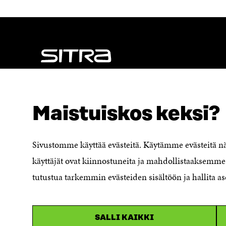
NÄITÄKÖ ETSIT?
Tietosuoja ja käyttöehdot
Maistuiskos keksi?
Evästeasetukset
Ilmoituskanava
Saavutettavuusseloste
Sivustomme käyttää evästeitä. Käytämme evästeitä 
Asiakirjajulkisuuskuvaus
käyttäjät ovat kiinnostuneita ja mahdollistaaksemme 
Sitran digitaalinen viestintä ja
tutustua tarkemmin evästeiden sisältöön ja hallita as
verkkopalvelut
SALLI KAIKKI