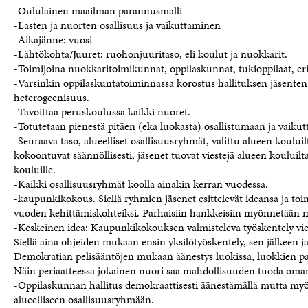
-Oululainen maailman parannusmalli
-Lasten ja nuorten osallisuus ja vaikuttaminen
-Aikajänne: vuosi
-Lähtökohta/Juuret: ruohonjuuritaso, eli koulut ja nuokkarit.
-Toimijoina nuokkaritoimikunnat, oppilaskunnat, tukioppilaat, eri
-Varsinkin oppilaskuntatoiminnassa korostus hallituksen jäsenten
heterogeenisuus.
-Tavoittaa peruskoulussa kaikki nuoret.
-Totutetaan pienestä pitäen (eka luokasta) osallistumaan ja vaiku
-Seuraava taso, alueelliset osallisuusryhmät, valittu alueen koulu
kokoontuvat säännöllisesti, jäsenet tuovat viestejä alueen kouluilta
kouluille.
-Kaikki osallisuusryhmät koolla ainakin kerran vuodessa.
-kaupunkikokous. Siellä ryhmien jäsenet esittelevät ideansa ja t
vuoden kehittämiskohteiksi. Parhaisiin hankkeisiin myönnetään 
-Keskeinen idea: Kaupunkikokouksen valmisteleva työskentely vi
Siellä aina ohjeiden mukaan ensin yksilötyöskentely, sen jälkeen j
Demokratian pelisääntöjen mukaan äänestys luokissa, luokkien p
Näin periaatteessa jokainen nuori saa mahdollisuuden tuoda oman 
-Oppilaskunnan hallitus demokraattisesti äänestämällä mutta myös
alueelliseen osallisuusryhmään.