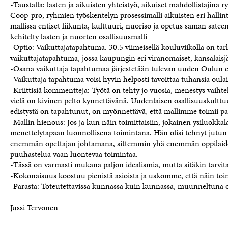
-Taustalla: lasten ja aikuisten yhteistyö, aikuiset mahdollistajina
Coop-pro, ryhmien työskentelyn prosessimalli aikuisten eri halli
mallissa entiset liikunta, kulttuuri, nuoriso ja opetus saman sate
kehitelty lasten ja nuorten osallisuusmalli
-Optio: Vaikuttajatapahtuma. 30.5 viimeisellä kouluviikolla on tar
vaikuttajatapahtuma, jossa kaupungin eri viranomaiset, kansalaisjä
-Osana vaikuttaja tapahtumaa järjestetään tulevan uuden Oulun
-Vaikuttaja tapahtuma voisi hyvin helposti tavoittaa tuhansia oulai
-Kriittisiä kommentteja: Työtä on tehty jo vuosia, menestys vaihte
vielä on kivinen pelto kynnettävänä. Uudenlaisen osallisuuskulttu
edistystä on tapahtunut, on myönnettävä, että mallimme toimii p
-Mallin hienous: Jos ja kun näin toimittaisiin, jokainen ysiluokk
menettelytapaan luonnollisena toimintana. Hän olisi tehnyt jutun
enemmän opettajan johtamana, sittemmin yhä enemmän oppilaide
puuhastelua vaan luontevaa toimintaa.
-Tässä on varmasti mukana paljon idealismia, mutta sitäkin tarvit
-Kokonaisuus koostuu pienistä asioista ja uskomme, että näin toi
-Parasta: Toteutettavissa kunnassa kuin kunnassa, muunneltuna 
Jussi Tervonen