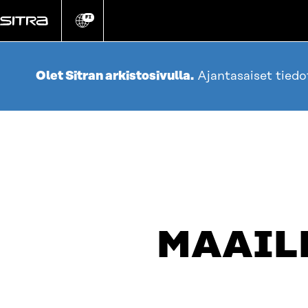
Siirry
suoraan
FI
Vaihda
sivuston
sisältöön
kieli
Olet Sitran arkistosivulla.
Ajantasaiset tied
MAAIL