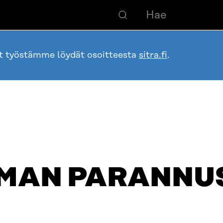
ot työstämme löydät osoitteesta
sitra.fi
.
MAN PARANNU