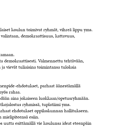
laiset koulun toimivat ryhmät, vihreä lippu yms.
 valintaan, demokraattisuus, kattavuus,
ttamaan.
ilta demokraattisesti. Valmennettu tehtävään,
 ja vievät tuliaisina toimintansa tuloksia
oimenpide-ehdotukset, parhaat äänestämällä
myös rahaa.
edään aina jokaiseen luokkaan/opetusryhmään.
atkojalostus ryhmissä, tuplatiimi yms.
arhaat ehdotukset oppilaskunnan hallitukseen.
mielipiteensä esiin.
 uutta esittämällä vie koulunsa ideat eteenpäin