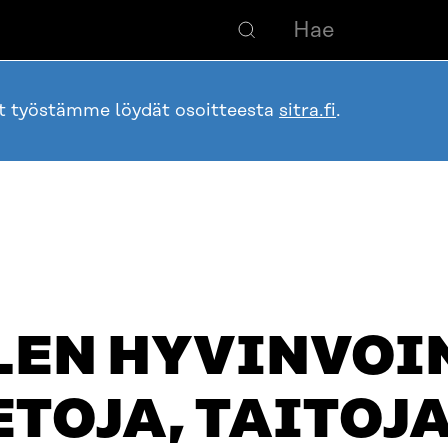
ot työstämme löydät osoitteesta
sitra.fi
.
LEN HYVINVOI
ETOJA, TAITOJA