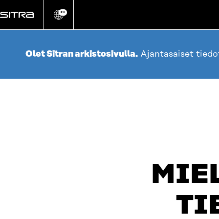
Siirry
suoraan
FI
Vaihda
sivuston
sisältöön
kieli
Olet Sitran arkistosivulla.
Ajantasaiset tied
MIE
TI