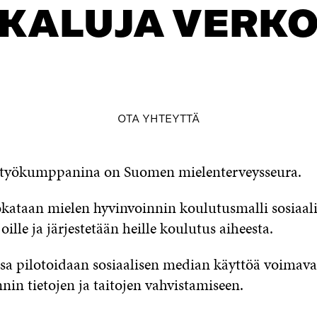
KALUJA VERK
table_of_contents
OTA YHTEYTTÄ
styökumppanina on Suomen mielenterveysseura.
ataan mielen hyvinvoinnin koulutusmalli sosiaal
ille ja järjestetään heille koulutus aiheesta.
sa pilotoidaan sosiaalisen median käyttöä voimava
nin tietojen ja taitojen vahvistamiseen.