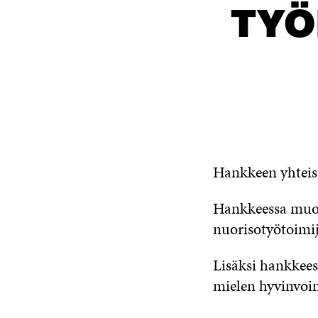
TYÖ
OTA YHTEYTTÄ
Hankkeen yhtei
Hankkeessa muok
nuorisotyötoimijo
Lisäksi hankkees
mielen hyvinvoin