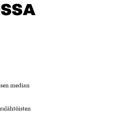
OSSA
isen median
ralähtöisten