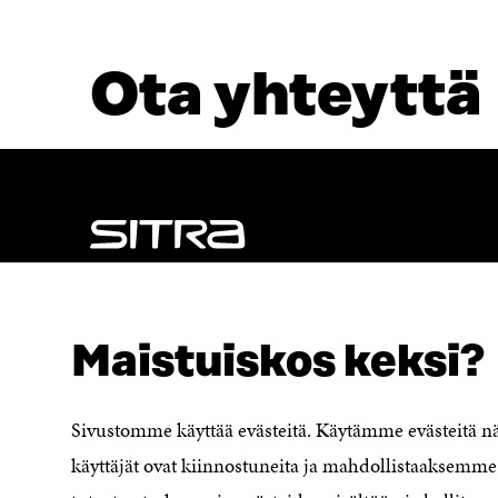
Ota yhteyttä
NÄITÄKÖ ETSIT?
Tietosuoja ja käyttöehdot
Maistuiskos keksi?
Evästeasetukset
Ilmoituskanava
Saavutettavuusseloste
Sivustomme käyttää evästeitä. Käytämme evästeitä 
Asiakirjajulkisuuskuvaus
käyttäjät ovat kiinnostuneita ja mahdollistaaksemme 
Sitran digitaalinen viestintä ja