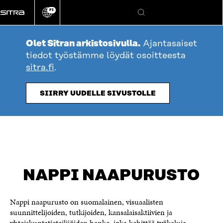
Siirry
FI
suoraan
Vaihda
Hae
sivuston
sisältöön
kieli
Olet Sitran arkistosivulla.
Ajantasaiset
tiedot työstämme löydät osoitteesta
sitra.fi
.
SIIRRY UUDELLE SIVUSTOLLE
NAPPI NAAPURUSTO
Nappi naapurusto on suomalainen, visuaalisten
suunnittelijoiden, tutkijoiden, kansalaisaktiivien ja
yhteiskuntatieteilijöiden hanke, joka kehittää työkaluja –