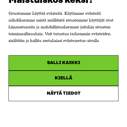
Maistuiskos keksi?
00181 Helsinki
Sivustomme käyttää evästeitä. Käytämme evästeitä
Puhelin +358 294 618 991
Sähköpostiosoite
nähdäksemme mistä sisällöistä sivustomme käyttäjät ovat
etunimi.sukunimi@sitra.fi tai sitra@sitra.fi
kiinnostuneita ja mahdollistaaksemme joitakin sivuston
Saapumisohjeet
toiminnallisuuksia. Voit tutustua tarkemmin evästeiden
sisältöön ja hallita asetuksiasi evästeasetus-sivulla
Y-tunnus 0202132-3
OLEMME NÄISSÄ SOMEISSA
SALLI KAIKKI
Facebook
Avautuu
uudessa
Linkedin
ikkunassa
KIELLÄ
Avautuu
uudessa
Youtube
ikkunassa
Avautuu
NÄYTÄ TIEDOT
uudessa
Instagram
ikkunassa
Avautuu
uudessa
ikkunassa