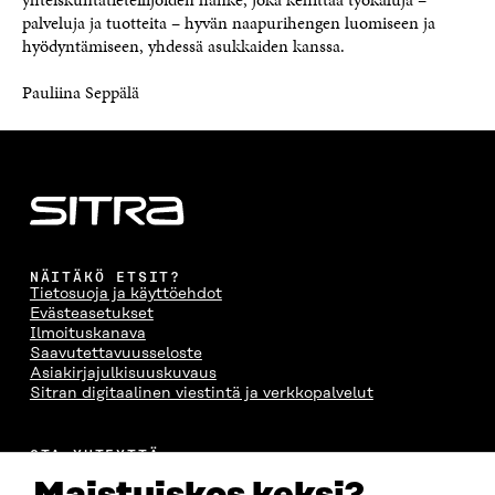
palveluja ja tuotteita – hyvän naapurihengen luomiseen ja
hyödyntämiseen, yhdessä asukkaiden kanssa.
Pauliina Seppälä
NÄITÄKÖ ETSIT?
Tietosuoja ja käyttöehdot
Evästeasetukset
Ilmoituskanava
Saavutettavuusseloste
Asiakirjajulkisuuskuvaus
Sitran digitaalinen viestintä ja verkkopalvelut
OTA YHTEYTTÄ
Suomen itsenäisyyden juhlarahasto Sitra
Itämerenkatu 11-13, PL 160,