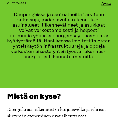
avulla
table_of_contents
Avaa
OLET TÄSSÄ
Kaupungeissa ja seutualueilla tarvitaan
ratkaisuja, joiden avulla rakennukset,
asuinalueet, liikennevälineet ja asukkaat
voivat verkostomaisesti ja helposti
optimoida yhdessä energiankäyttöään dataa
hyödyntämällä. Hankkeessa kehitettiin datan
yhteiskäytön infrastruktuureja ja oppeja
verkostomaisesta yhteistyöstä rakennus-,
energia- ja liikennetoimialoilla.
MISTÄ ON KYSE?
MITÄ TEEMME?
KUKA ON MUKA
Mistä on kyse?
Energiakriisi, rakennusten korjausvelka ja vihreän
siirtymän eteneminen ovat aiheuttaneet