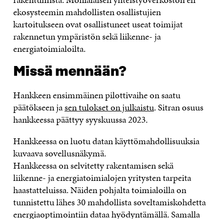
ekosysteemin mahdollisten osallistujien
kartoitukseen ovat osallistuneet useat toimijat
rakennetun ympäristön sekä liikenne- ja
energiatoimialoilta.
Missä mennään?
Hankkeen ensimmäinen pilottivaihe on saatu
päätökseen ja
sen tulokset on julkaistu
. Sitran osuus
hankkeessa päättyy syyskuussa 2023.
Hankkeessa on luotu datan käyttömahdollisuuksia
kuvaava sovellusnäkymä.
Hankkeessa on selvitetty rakentamisen sekä
liikenne- ja energiatoimialojen yritysten tarpeita
haastatteluissa. Näiden pohjalta toimialoilla on
tunnistettu lähes 30 mahdollista soveltamiskohdetta
energiaoptimointiin dataa hyödyntämällä. Samalla