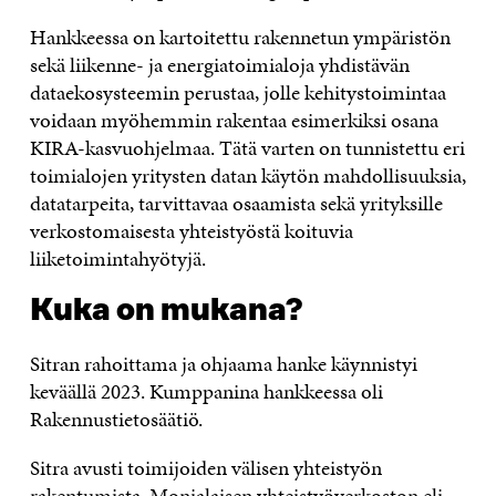
Hankkeessa on kartoitettu rakennetun ympäristön
sekä liikenne- ja energiatoimialoja yhdistävän
dataekosysteemin perustaa, jolle kehitystoimintaa
voidaan myöhemmin rakentaa esimerkiksi osana
KIRA-kasvuohjelmaa. Tätä varten on tunnistettu eri
toimialojen yritysten datan käytön mahdollisuuksia,
datatarpeita, tarvittavaa osaamista sekä yrityksille
verkostomaisesta yhteistyöstä koituvia
liiketoimintahyötyjä.
Kuka on mukana?
Sitran rahoittama ja ohjaama hanke käynnistyi
keväällä 2023. Kumppanina hankkeessa oli
Rakennustietosäätiö.
Sitra avusti toimijoiden välisen yhteistyön
rakentumista. Monialaisen yhteistyöverkoston eli