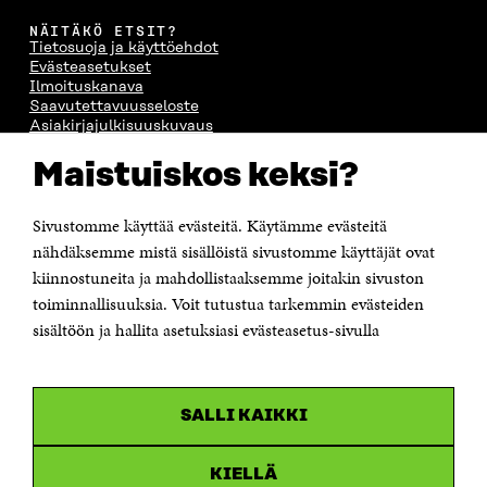
NÄITÄKÖ ETSIT?
Tietosuoja ja käyttöehdot
Evästeasetukset
Ilmoituskanava
Saavutettavuusseloste
Asiakirjajulkisuuskuvaus
Sitran digitaalinen viestintä ja verkkopalvelut
Maistuiskos keksi?
OTA YHTEYTTÄ
Sivustomme käyttää evästeitä. Käytämme evästeitä
Suomen itsenäisyyden juhlarahasto Sitra
Itämerenkatu 11-13, PL 160,
nähdäksemme mistä sisällöistä sivustomme käyttäjät ovat
00181 Helsinki
kiinnostuneita ja mahdollistaaksemme joitakin sivuston
Puhelin +358 294 618 991
toiminnallisuuksia. Voit tutustua tarkemmin evästeiden
Sähköpostiosoite
sisältöön ja hallita asetuksiasi evästeasetus-sivulla
etunimi.sukunimi@sitra.fi tai sitra@sitra.fi
Saapumisohjeet
Y-tunnus 0202132-3
SALLI KAIKKI
OLEMME NÄISSÄ SOMEISSA
KIELLÄ