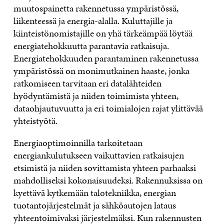
muutospainetta rakennetussa ympäristössä,
liikenteessä ja energia-alalla. Kuluttajille ja
kiinteistönomistajille on yhä tärkeämpää löytää
energiatehokkuutta parantavia ratkaisuja.
Energiatehokkuuden parantaminen rakennetussa
ympäristössä on monimutkainen haaste, jonka
ratkomiseen tarvitaan eri datalähteiden
hyödyntämistä ja niiden toimimista yhteen,
dataohjautuvuutta ja eri toimialojen rajat ylittävää
yhteistyötä.
Energiaoptimoinnilla tarkoitetaan
energiankulutukseen vaikuttavien ratkaisujen
etsimistä ja niiden sovittamista yhteen parhaaksi
mahdolliseksi kokonaisuudeksi. Rakennuksissa on
kyettävä kytkemään talotekniikka, energian
tuotantojärjestelmät ja sähköautojen lataus
yhteentoimivaksi järjestelmäksi. Kun rakennusten