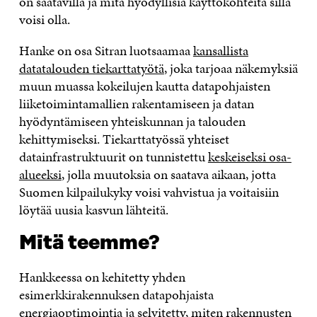
on saatavilla ja mitä hyödyllisiä käyttökohteita sillä
voisi olla.
Hanke on osa Sitran luotsaamaa
kansallista
datatalouden tiekarttatyötä
, joka tarjoaa näkemyksiä
muun muassa kokeilujen kautta datapohjaisten
liiketoimintamallien rakentamiseen ja datan
hyödyntämiseen yhteiskunnan ja talouden
kehittymiseksi. Tiekarttatyössä yhteiset
datainfrastruktuurit on tunnistettu
keskeiseksi osa-
alueeksi
, jolla muutoksia on saatava aikaan, jotta
Suomen kilpailukyky voisi vahvistua ja voitaisiin
löytää uusia kasvun lähteitä.
Mitä teemme?
Hankkeessa on kehitetty yhden
esimerkkirakennuksen datapohjaista
energiaoptimointia ja selvitetty, miten rakennusten