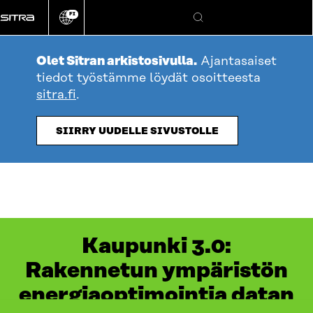
Siirry
FI
suoraan
Vaihda
Hae
sivuston
sisältöön
kieli
Olet Sitran arkistosivulla.
Ajantasaiset
tiedot työstämme löydät osoitteesta
sitra.fi
.
SIIRRY UUDELLE SIVUSTOLLE
Kaupunki 3.0:
Rakennetun ympäristön
energiaoptimointia datan