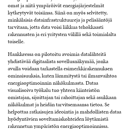
omat ja niitä ympäröivät energiajärjestelmät
kytkeytyvät toisiinsa. Siinä on myös selvitetty,
minkälaisia datainfrastruktuureja ja pelisääntöjä
tarvitaan, jotta data voisi liikkua tehokkaasti
rakennusten ja eri yritysten välillä sekä toimialalta
toiselle.
Hankkeessa on pilotoitu avoimia datalähteitä
yhdistävää digitaalista sovellusnäkymää, jonka
avulla voidaan tarkastella esimerkkirakennuksen
ominaisuuksia, kuten lämmitystä tai ilmanvaihtoa
energiaoptimoinnin näkökulmasta. Dataa
visualisoiva työkalu tuo yhteen kiinteistön
omistajan, sijoittajan tai rahoittajan sekä asukkaan
näkökulmat ja heidän tarvitsemaansa tietoa. Se
helpottaa ratkaisujen ideointia ja mahdollisten dataa
hyödyntävien soveltamiskohteiden löytämistä
rakennetun ympäristön energiaoptimoinnissa.