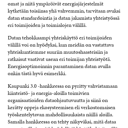
omat ja niitä ympäröivät energiajärjestelmät
kytketään toisiinsa yhä vahvemmin, tarvitaan avuksi
datan standardointia ja datan jakamista yhteistyössä
eri toimijoiden ja toimialojen välillä.
Datan tehokkaampi yhteiskäyttö eri toimijoiden
välillä voi on hyödyksi, kun meidän on vastattava
yhteiskuntiemme suuriin muutoshaasteisiin ja
ratkaisut vaativat usean eri toimijan yhteistyötä.
Energiaoptimoinnin parantaminen datan avulla
onkin tästä hyvä esimerkki.
Kaupunki 3.0 -hankkeessa on pyritty vahvistamaan
kiinteistö- ja energia-aloilla toimivien
organisaatioiden dataohjautuvuutta ja siinä on
kerätty oppeja ekosysteemisen eli verkostomaisen
työskentelytavan mahdollisuuksista näillä aloilla.
Samalla hankkeessa on tehty näkyväksi, mitä dataa