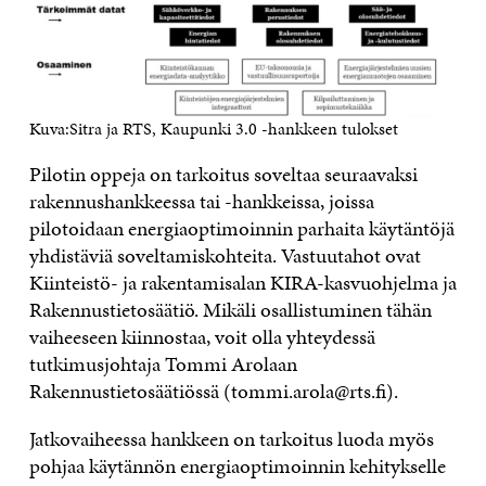
Kuva:Sitra ja RTS, Kaupunki 3.0 -hankkeen tulokset
Pilotin oppeja on tarkoitus soveltaa seuraavaksi
rakennushankkeessa tai -hankkeissa, joissa
pilotoidaan energiaoptimoinnin parhaita käytäntöjä
yhdistäviä soveltamiskohteita. Vastuutahot ovat
Kiinteistö- ja rakentamisalan KIRA-kasvuohjelma ja
Rakennustietosäätiö. Mikäli osallistuminen tähän
vaiheeseen kiinnostaa, voit olla yhteydessä
tutkimusjohtaja Tommi Arolaan
Rakennustietosäätiössä (tommi.arola@rts.fi).
Jatkovaiheessa hankkeen on tarkoitus luoda myös
pohjaa käytännön energiaoptimoinnin kehitykselle