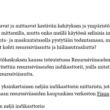
vat ja mittaavat kestävän kehityksen ja ympärist
 mittareilla, mutta onko meillä käytössä sellaisia i
unta- ja maakuntatasolla pystytään todentamaan, 
t kohti resurssiviisautta ja hiilineutraaliutta?
keskuksen kanssa toteutetussa Resurssiviisauden 
tettiin resurssiviisauden indikaattorit, joilla mita
esurssiviisautta.
 yksinkertainen neljän indikaattorin mittaristo, jot
maan resurssiviisaiden kaupunkien verkoston
Fisun
n neljä indikaattoria: