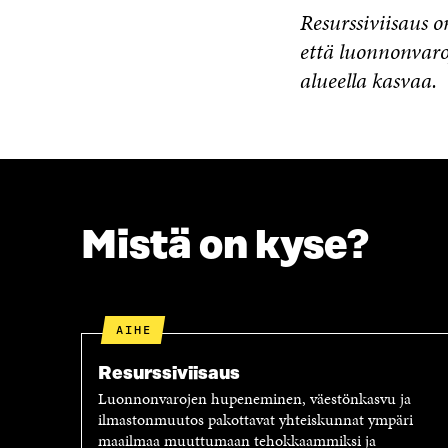
Resurssiviisaus o
että luonnonvaro
alueella kasvaa.
Mistä on kyse?
AIHE
Resurssiviisaus
Luonnonvarojen hupeneminen, väestönkasvu ja
ilmastonmuutos pakottavat yhteiskunnat ympäri
maailmaa muuttumaan tehokkaammiksi ja