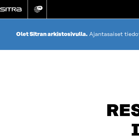
Siirry
suoraan
FI
Vaihda
sivuston
sisältöön
kieli
Olet Sitran arkistosivulla.
Ajantasaiset tied
RE