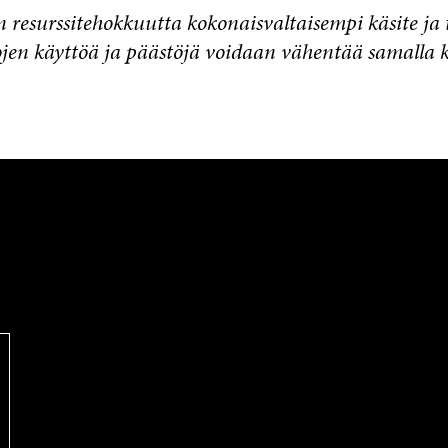
n resurssitehokkuutta kokonaisvaltaisempi käsite ja t
jen käyttöä ja päästöjä voidaan vähentää samalla 