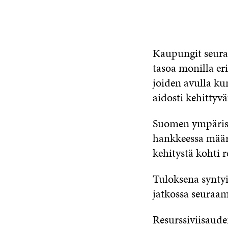
Kaupungit seuraa
tasoa monilla eri
joiden avulla k
aidosti kehittyvä
Suomen ympäristö
hankkeessa määri
kehitystä kohti r
Tuloksena syntyi
jatkossa seuraa
Resurssiviisaude