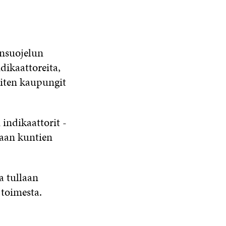
önsuojelun
ndikaattoreita,
miten kaupungit
indikaattorit -
taan kuntien
a tullaan
toimesta.