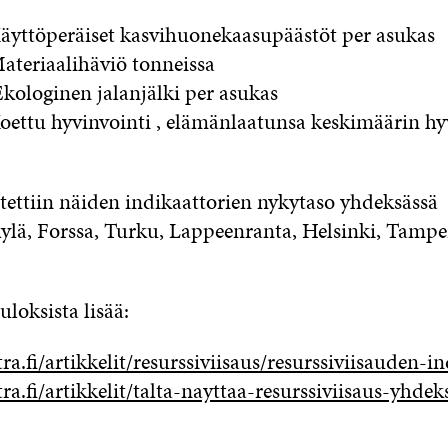
Käyttöperäiset kasvihuonekaasupäästöt per asukas
Materiaalihäviö tonneissa
Ekologinen jalanjälki per asukas
Koettu hyvinvointi , elämänlaatunsa keskimäärin hy
tettiin näiden indikaattorien nykytaso yhdeksässä
ylä, Forssa, Turku, Lappeenranta, Helsinki, Tamper
loksista lisää:
itra.fi/artikkelit/resurssiviisaus/resurssiviisauden-i
itra.fi/artikkelit/talta-nayttaa-resurssiviisaus-yhd