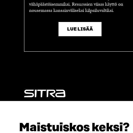
vähäpäästöisemmiksi. Resurssien viisas käyttö on
nousemassa kansainväliseksi kilpailuvaltiksi.
LUE LISÄÄ
NÄITÄKÖ ETSIT?
Tietosuoja ja käyttöehdot
Maistuiskos keksi?
Evästeasetukset
Ilmoituskanava