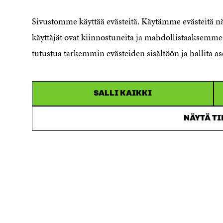
Saavutettavuusseloste
Sivustomme käyttää evästeitä. Käytämme evästeitä 
Asiakirjajulkisuuskuvaus
käyttäjät ovat kiinnostuneita ja mahdollistaaksemme 
Sitran digitaalinen viestintä ja
tutustua tarkemmin evästeiden sisältöön ja hallita as
verkkopalvelut
SALLI KAIKKI
NÄYTÄ T