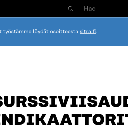
ot työstämme löydät osoitteesta
sitra.fi
.
SURSSIVIISAU
INDIKAATTORI