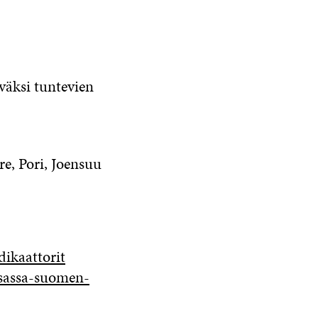
väksi tuntevien
e, Pori, Joensuu
ndikaattorit
eksassa-suomen-