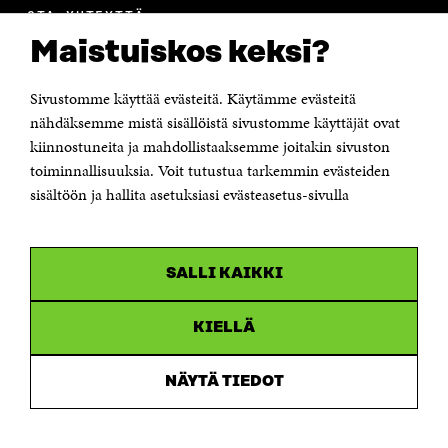
OTA YHTEYTTÄ
Suomen itsenäisyyden juhlarahasto Sitra
Maistuiskos keksi?
Itämerenkatu 11-13, PL 160,
00181 Helsinki
Sivustomme käyttää evästeitä. Käytämme evästeitä
Puhelin +358 294 618 991
Sähköpostiosoite
nähdäksemme mistä sisällöistä sivustomme käyttäjät ovat
etunimi.sukunimi@sitra.fi tai sitra@sitra.fi
kiinnostuneita ja mahdollistaaksemme joitakin sivuston
Saapumisohjeet
toiminnallisuuksia. Voit tutustua tarkemmin evästeiden
sisältöön ja hallita asetuksiasi evästeasetus-sivulla
Y-tunnus 0202132-3
OLEMME NÄISSÄ SOMEISSA
SALLI KAIKKI
Facebook
Avautuu
uudessa
Linkedin
ikkunassa
KIELLÄ
Avautuu
uudessa
Youtube
ikkunassa
Avautuu
NÄYTÄ TIEDOT
uudessa
Instagram
ikkunassa
Avautuu
uudessa