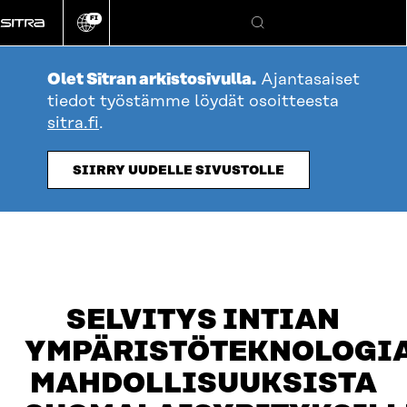
Siirry
FI
suoraan
Vaihda
Hae
sivuston
sisältöön
kieli
Olet Sitran arkistosivulla.
Ajantasaiset
tiedot työstämme löydät osoitteesta
sitra.fi
.
SIIRRY UUDELLE SIVUSTOLLE
SELVITYS INTIAN
YMPÄRISTÖTEKNOLOGI
MAHDOLLISUUKSISTA