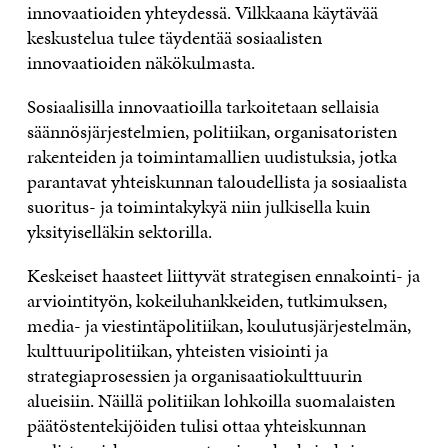
innovaatioiden yhteydessä. Vilkkaana käytävää
keskustelua tulee täydentää sosiaalisten
innovaatioiden näkökulmasta.
Sosiaalisilla innovaatioilla tarkoitetaan sellaisia
säännösjärjestelmien, politiikan, organi­satoristen
rakenteiden ja toimintamallien uudistuksia, jotka
parantavat yhteiskunnan taloudellista ja sosiaalista
suoritus- ja toimintakykyä niin julkisella kuin
yksityiselläkin sektorilla.
Keskeiset haasteet liittyvät strategisen ennakointi- ja
arviointityön, kokeiluhankkeiden, tutkimuksen,
media- ja viestintäpolitiikan, koulutusjärjestelmän,
kulttuuripolitiikan, yhteisten visiointi ja
strategiaprosessien ja organisaatiokulttuurin
alueisiin. Näillä politiikan lohkoilla suomalaisten
päätöstentekijöiden tulisi ottaa yhteiskunnan