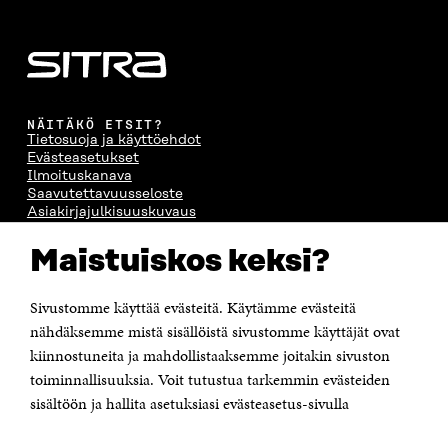
NÄITÄKÖ ETSIT?
Tietosuoja ja käyttöehdot
Evästeasetukset
Ilmoituskanava
Saavutettavuusseloste
Asiakirjajulkisuuskuvaus
Sitran digitaalinen viestintä ja verkkopalvelut
Maistuiskos keksi?
OTA YHTEYTTÄ
Suomen itsenäisyyden juhlarahasto Sitra
Sivustomme käyttää evästeitä. Käytämme evästeitä
Itämerenkatu 11-13, PL 160,
nähdäksemme mistä sisällöistä sivustomme käyttäjät ovat
00181 Helsinki
kiinnostuneita ja mahdollistaaksemme joitakin sivuston
Puhelin +358 294 618 991
toiminnallisuuksia. Voit tutustua tarkemmin evästeiden
Sähköpostiosoite
sisältöön ja hallita asetuksiasi evästeasetus-sivulla
etunimi.sukunimi@sitra.fi tai sitra@sitra.fi
Saapumisohjeet