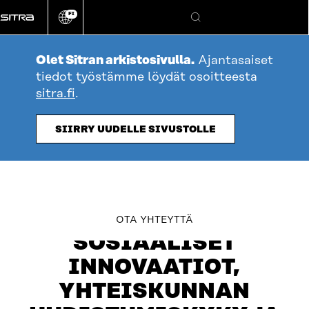
Siirry
FI
suoraan
Vaihda
Hae
sivuston
sisältöön
kieli
Olet Sitran arkistosivulla.
Ajantasaiset
tiedot työstämme löydät osoitteesta
sitra.fi
.
SIIRRY UUDELLE SIVUSTOLLE
table_of_contents
OTA YHTEYTTÄ
SOSIAALISET
INNOVAATIOT,
YHTEISKUNNAN