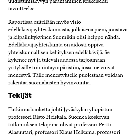
uudistumiskyvyn parantaminen keskeiseksi
tavoitteeksi.
Raportissa esitellään myös visio
edelläkävijäyhteiskunnasta, jollaisena pieni, joustava
ja kilpailukykyinen Suomikin olisi helppo nähdä.
Edelläkävijäyhteiskunta on aidosti oppiva
yhteiskunnallisen kehityksen edelläkävijä. Se
kykenee nyt ja tulevaisuudessa tarjoamaan
yrityksille toimintaympäristön, jossa ne voivat
menestyä. Tälle menestykselle puolestaan voidaan
rakentaa suomalaisten hyvinvointia.
Tekijät
Tutkimushanketta johti Jyväskylän yliopiston
professori Risto Heiskala. Suomea koskevan
tutkimuksen tekijöinä olivat professori Pertti
Alasuutari, professori Klaus Helkama, professori