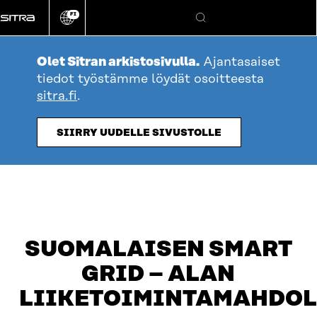
Siirry
FI
suoraan
Vaihda
Hae
sivuston
sisältöön
kieli
Olet Sitran arkistosivulla.
Ajantasaiset
tiedot työstämme löydät osoitteesta
sitra.fi
.
SIIRRY UUDELLE SIVUSTOLLE
SUOMALAISEN SMART
GRID – ALAN
LIIKETOIMINTAMAHDOL