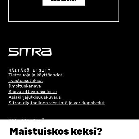
NÄITÄKÖ ETSIT?
Tietosuoja ja käyttöehdot
Evästeasetukset
Ilmoituskanava
Saavutettavuusseloste
Asiakirjajulkisuuskuvaus
Sitran digitaalinen viestintä ja verkkopalvelut
OTA YHTEYTTÄ
Suomen itsenäisyyden juhlarahasto Sitra
Maistuiskos keksi?
Itämerenkatu 11-13, PL 160,
00181 Helsinki