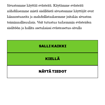
Sivustomme käyttää evästeitä. Käytämme evästeitä
Puhelin +358 294 618 991
Sähköpostiosoite
nähdäksemme mistä sisällöistä sivustomme käyttäjät ovat
etunimi.sukunimi@sitra.fi tai sitra@sitra.fi
kiinnostuneita ja mahdollistaaksemme joitakin sivuston
Saapumisohjeet
toiminnallisuuksia. Voit tutustua tarkemmin evästeiden
sisältöön ja hallita asetuksiasi evästeasetus-sivulla
Y-tunnus 0202132-3
OLEMME NÄISSÄ SOMEISSA
SALLI KAIKKI
Facebook
Avautuu
uudessa
Linkedin
ikkunassa
KIELLÄ
Avautuu
uudessa
Youtube
ikkunassa
Avautuu
NÄYTÄ TIEDOT
uudessa
Instagram
ikkunassa
Avautuu
uudessa
ikkunassa