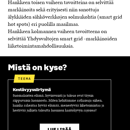
Hankkeen toisen vaiheen tavoitteina on selvittää
markkinoita sekä erityisesti niin sanottuja
älykkäiden sähköverkkojen solmukohtia (smart grid
hot spots) eri puolilla maailmaa.
Hankkeen kolmannen vaiheen tavoitteena on
selvittää Yhdysvaltojen smart grid -markkinoiden
liiketoimintamahdollisuuksia.
Mistä on kyse?
TEEMA
Kestävyyssiirtymä
Suomalaisten elämä, hyvinvointi ja talous ovat täysin
riippuvaisia luonnosta. Miten kehitämme ratkaisuja siihen,
kuinka rakentaa hyvää elämää, menestyvää liiketoimintaa ja
kestävää julkista taloutta luonnon kantokyvyn rajoissa?
LUE LISÄÄ