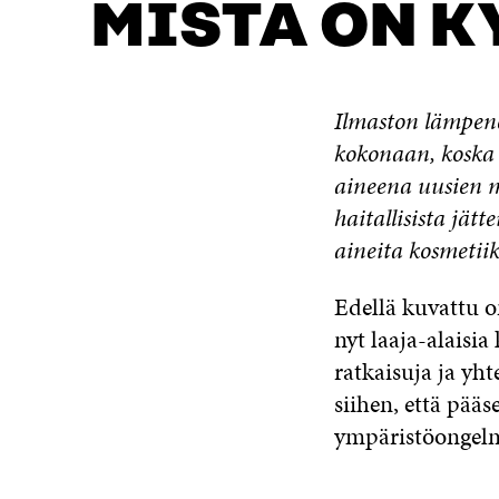
MISTÄ ON K
Ilmaston lämpene
kokonaan, koska 
aineena uusien m
haitallisista jät
aineita kosmetiik
Edellä kuvattu 
nyt laaja-alaisia
ratkaisuja ja yh
siihen, että pää
ympäristöongelm