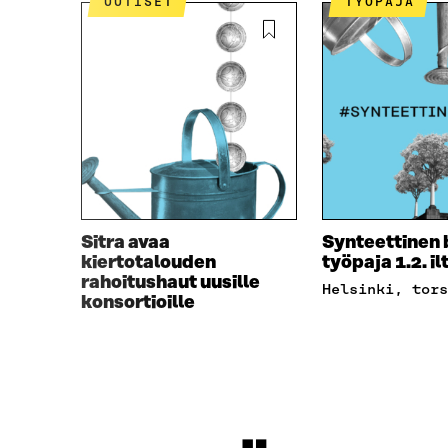
UUTISET
TYÖPAJA
Sitra avaa
Synteettinen b
kiertotalouden
työpaja 1.2. i
rahoitushaut uusille
Helsinki, tor
konsortioille