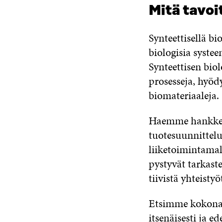
Mitä tavoi
Synteettisellä b
biologisia systeem
Synteettisen bio
prosesseja, hyöd
biomateriaaleja.
Haemme hankkeita
tuotesuunnittelu
liiketoimintamal
pystyvät tarkast
tiivistä yhteist
Etsimme kokonais
itsenäisesti ja e