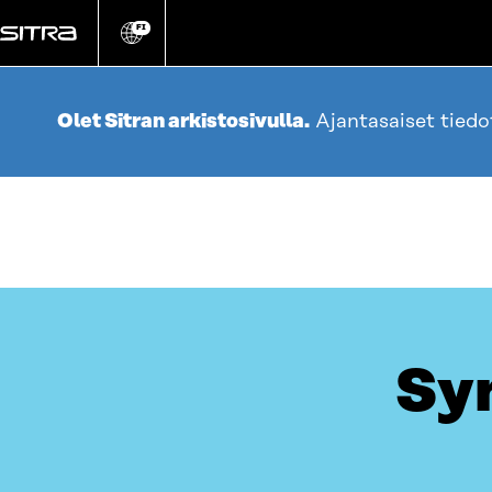
Siirry
suoraan
FI
Vaihda
sivuston
sisältöön
kieli
Olet Sitran arkistosivulla.
Ajantasaiset tied
Syn