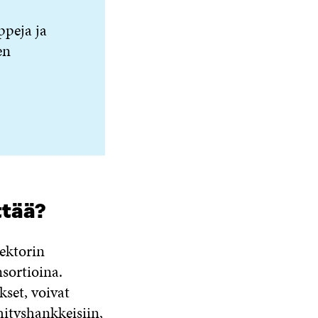
.
ppeja ja
en
ttää?
sektorin
nsortioina.
kset, voivat
hityshankkeisiin,