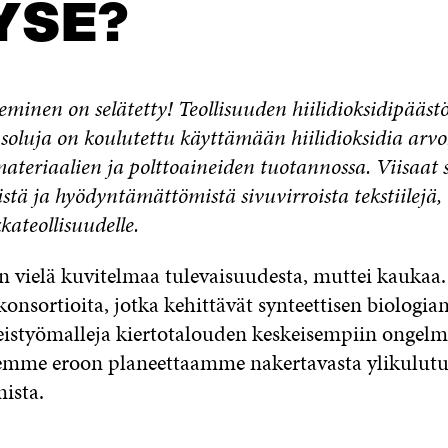
YSE?
minen on selätetty! Teollisuuden hiilidioksidipääst
soluja on koulutettu käyttämään hiilidioksidia ar
ateriaalien ja polttoaineiden tuotannossa. Viisaat s
teistä ja hyödyntämättömistä sivuvirroista tekstiilejä
kateollisuudelle.
on vielä kuvitelmaa tulevaisuudesta, muttei kauka
 konsortioita, jotka kehittävät synteettisen biologia
teistyömalleja kiertotalouden keskeisempiin onge
semme eroon planeettaamme nakertavasta ylikulutu
ista.