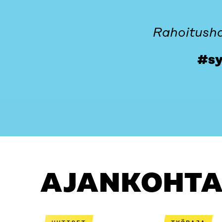
Rahoitushak
#sy
AJANKOHTAISTA
MISTÄ ON KYSE?
OTA YHTEYT
AJANKOHTA