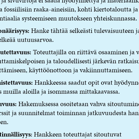
- ja sivuvirtoja ei saada hyödynnettyä ja materiaalik
a fossiilisiin raaka-aineisiin, kohti kiertotaloutta ja
ntiaalia systeemiseen muutokseen yhteiskunnassa.
onäärisyys:
Hanke tähtää selkeästi tulevaisuuteen ja
elkeää uutuusarvoa.
utettavuus:
Toteuttajilla on riittävä osaaminen ja 
uttamiskelpoisen ja taloudellisesti järkevän ratkais
ttämiseen, käyttöönottoon ja vakiinnuttamiseen.
stettavuus:
Hankkeessa saadut opit ovat hyödynne
 muilla aloilla ja isommassa mittakaavassa.
uvuus:
Hakemuksessa osoitetaan vahva sitoutumin
rssit ja suunnitelmat toiminnan jatkuvuudesta ha
een.
tinnällisyys
: Hankkeen toteuttajat sitoutuvat