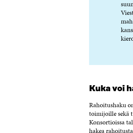
suun
Vies
mahd
kans
kier
Kuka voi h
Rahoitushaku on a
toimijoille sekä
Konsortioissa tal
hakea rahoitust