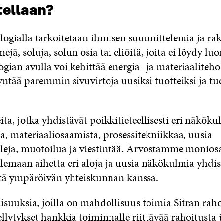
tellaan?
iologialla tarkoitetaan ihmisen suunnittelemia ja r
ejä, soluja, solun osia tai eliöitä, joita ei löydy lu
logian avulla voi kehittää energia- ja materiaalite
yntää paremmin sivuvirtoja uusiksi tuotteiksi ja tu
, jotka yhdistävät poikkitieteellisesti eri näköku
a, materiaaliosaamista, prosessitekniikkaa, uusia
leja, muotoilua ja viestintää. Arvostamme moniosa
elemaan aihetta eri aloja ja uusia näkökulmia yhdis
yötä ympäröivän yhteiskunnan kanssa.
uuksia, joilla on mahdollisuus toimia Sitran raho
dellytykset hankkia toiminnalle riittävää rahoitusta 