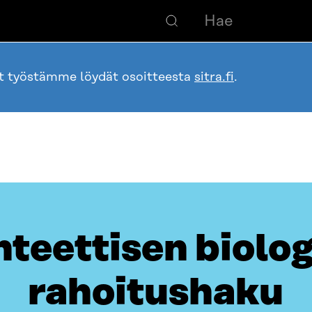
ot työstämme löydät osoitteesta
sitra.fi
.
teettisen biolo
rahoitushaku