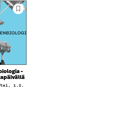
iologia -
ltapäivällä
stai, 1.2.