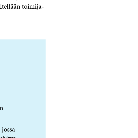
tellään toimija-
en
 jossa