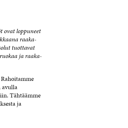
öt ovat loppuneet
vokkaana raaka-
olut tuottavat
, ruokaa ja raaka-
a. Rahoitamme
n avulla
lmiin. Tähtäämme
ksesta ja