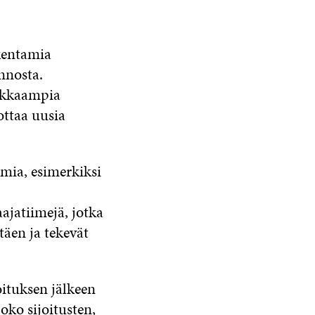
akentamia
onnosta.
hokkaampia
ottaa uusia
lmia, esimerkiksi
ajatiimejä, jotka
täen ja tekevät
ituksen jälkeen
joko sijoitusten,