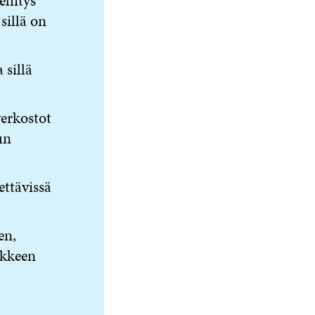
ehitys
 sillä on
 sillä
verkostot
un
ttävissä
en,
nkkeen