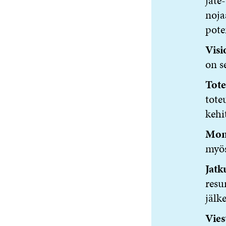
jäte
noja
pote
Visi
on s
Tote
tote
kehi
Moni
myös
Jatk
resu
jälk
Vies