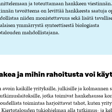
nittelemaan ja toteuttamaan hankkeen viestinnän
tinnän tavoitteena on levittää hankkeesta saatuja o
ollistaa niiden monistettavuus sekä lisätä tavallis
alaisen ymmärrystä synteettisestä biologiasta
otalouden mahdollistajana.
akea ja mihin rahoitusta voi käy
voin kaikille yrityksille, julkisille ja kolmannen 
 tutkimuslaitoksille, jotka toimivat hankehaussa ko
oudellista toimintaa harjoittavat tahot, kuten yrity
a
Kiertotalouden tukiohjelman
alla tutkimus- ja ke