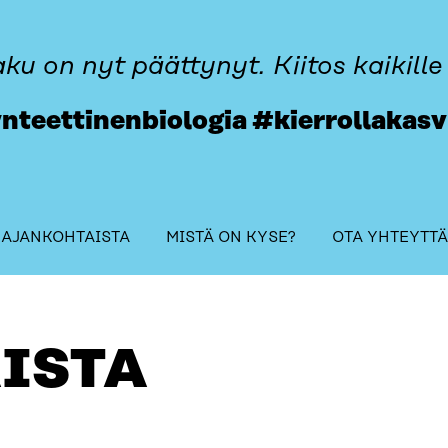
u on nyt päättynyt. Kiitos kaikille
nteettinenbiologia #kierrollakas
table_of_contents
AJANKOHTAISTA
MISTÄ ON KYSE?
OTA YHTEYTTÄ
TÄ
ISTA