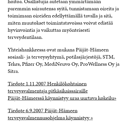
hoitoa. Osallistujia autetaan ymmärtämään
paremmin sairautensa syitä, tunnistamaan oireita ja
toimimaan oireiden edellyttämällä tavalla ja sitä,
miten muutokset toimintatavoissa voivat edistää
hyvinvointia ja vaikuttaa myönteisesti
terveydentilaan.
Yhteishankkeessa ovat mukana Päijät-Hämeen
sosiaali- ja terveysyhtymä, potilasjärjestöjä, STM,
Tekes, Pfizer Oy, MediNeuvo Oy, ProWellness Oy ja
Sitra.
Tiedote 1.11.2007 Henkilökohtainen
terveysvalmentaja pitkäaikaissairaille
Päijät-Hämeessä käynnistyy uraa uurtava kokeilu»
Tiedote 6.9.2007 Päijät-Hämeen
terveysvalmennusohjelma käynnistyy »