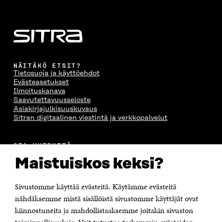
NÄITÄKÖ ETSIT?
Tietosuoja ja käyttöehdot
Evästeasetukset
Ilmoituskanava
Saavutettavuusseloste
Asiakirjajulkisuuskuvaus
Sitran digitaalinen viestintä ja verkkopalvelut
OTA YHTEYTTÄ
Suomen itsenäisyyden juhlarahasto Sitra
Maistuiskos keksi?
Itämerenkatu 11-13, PL 160,
00181 Helsinki
Sivustomme käyttää evästeitä. Käytämme evästeitä
Puhelin +358 294 618 991
Sähköpostiosoite
nähdäksemme mistä sisällöistä sivustomme käyttäjät ovat
etunimi.sukunimi@sitra.fi tai sitra@sitra.fi
kiinnostuneita ja mahdollistaaksemme joitakin sivuston
Saapumisohjeet