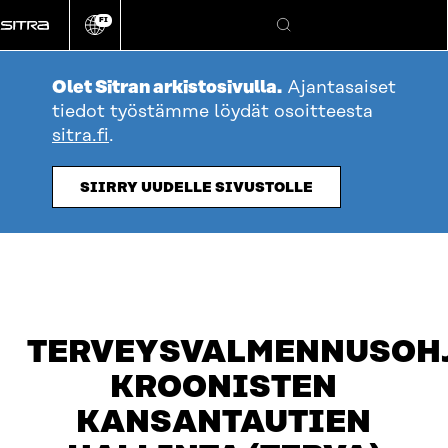
Siirry
FI
suoraan
Vaihda
Hae
sivuston
sisältöön
kieli
Olet Sitran arkistosivulla.
Ajantasaiset
tiedot työstämme löydät osoitteesta
sitra.fi
.
SIIRRY UUDELLE SIVUSTOLLE
TERVEYSVALMENNUSOH
KROONISTEN
KANSANTAUTIEN