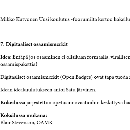
Mikko Kutvonen Uusi koulutus -foorumilta kertoo kokeilust
7. Digitaaliset osaamismerkit
Idea
: Entäpä jos osaaminen ei olisikaan formaalia, virallis
osaamispakettia?
Digitaaliset osaamismerkit (Open Badges) ovat tapa tuoda nä
Idean ideakuulutukseen antoi Satu Järvinen.
Kokeilussa
järjestettiin opetusinnovaatioihin keskittyvä h
Kokeilussa mukana:
Blair Stevenson, OAMK