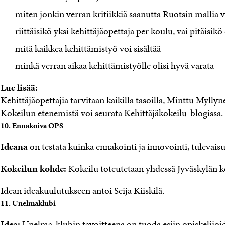
miten jonkin verran kritiikkiä saanutta Ruotsin
mallia
v
riittäisikö yksi kehittäjäopettaja per koulu, vai pitäisik
mitä kaikkea kehittämistyö voi sisältää
minkä verran aikaa kehittämistyölle olisi hyvä varata
Lue lisää:
Kehittäjäopettajia tarvitaan kaikilla tasoilla
, Minttu Myllyne
Kokeilun etenemistä voi seurata
Kehittäjäkokeilu-blogissa.
10. Ennakoiva OPS
Ideana
on testata kuinka ennakointi ja innovointi, tulevais
Kokeilun kohde:
Kokeilu toteutetaan yhdessä Jyväskylän k
Idean ideakuulutukseen antoi Seija Kiiskilä.
11. Unelmaklubi
Idea:
Unelma-klubin tavoitteena on tuoda esiin opiskelijoide