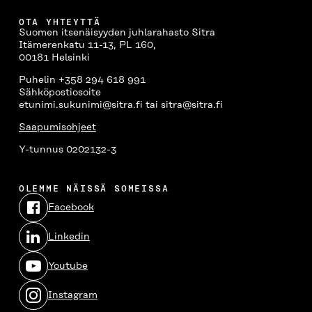
OTA YHTEYTTÄ
Suomen itsenäisyyden juhlarahasto Sitra
Itämerenkatu 11-13, PL 160,
00181 Helsinki
Puhelin +358 294 618 991
Sähköpostiosoite
etunimi.sukunimi@sitra.fi tai sitra@sitra.fi
Saapumisohjeet
Y-tunnus 0202132-3
OLEMME NÄISSÄ SOMEISSA
Facebook
Avautuu
uudessa
Linkedin
ikkunassa
Avautuu
uudessa
Youtube
ikkunassa
Avautuu
uudessa
Instagram
ikkunassa
Avautuu