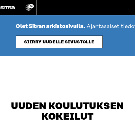
Siirry
FI
suoraan
Vaihda
sivuston
sisältöön
kieli
Olet Sitran arkistosivulla.
Ajantasaiset tied
SIIRRY UUDELLE SIVUSTOLLE
table_of_contents
OTA YHTEYTTÄ
UUDEN KOULUTUKSEN
KOKEILUT