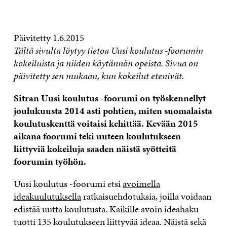
OTA YHTEYTTÄ
Päivitetty 1.6.2015
Tältä sivulta löytyy tietoa Uusi koulutus -foorumin
kokeiluista ja niiden käytännön opeista. Sivua on
päivitetty sen mukaan, kun kokeilut etenivät.
Sitran Uusi koulutus -foorumi on työskennellyt
joulukuusta 2014 asti pohtien, miten suomalaista
koulutuskenttä voitaisi kehittää. Kevään 2015
aikana foorumi teki uuteen koulutukseen
liittyviä kokeiluja saaden näistä syötteitä
foorumin työhön.
Uusi koulutus -foorumi etsi
avoimella
ideakuulutuksella
ratkaisuehdotuksia, joilla voidaan
edistää uutta koulutusta. Kaikille avoin ideahaku
tuotti 135 koulutukseen liittyvää ideaa. Näistä sekä