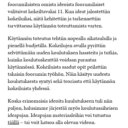
foorumilaisten omista ideoista foorumilaiset
valitsivat kokeiltavaksi 11. Kun ideat jalostettiin
kokeiluiksi, niitä kehitettiin ja tarkennettiin
tarvittaessa käytännön toteuttamista varten.
Käytännön toteutus tehtiin nopealla aikataululla ja
pienellä budjetilla. Kokeilujen avulla pyrittiin
selvittämään uuden koulutuksen haasteita ja tutkia,
kuinka koulutuskenttää voidaan parantaa
käytännössä. Kokeiluista saadut opit peilattiin
takaisin foorumin työhön. Näin käsitys uudesta
koulutuksesta syntyi sekä teoriasta että käytännön
kokeiluista yhdessä.
Koska erinomaisia ideoita kuulutukseen tuli niin
paljon, halusimme järjestää myös koulutusaiheisen
ideapajan. Ideapajan materiaaleihin voi tutustua
täällä
– tai voit katsoa alla olevan videon.