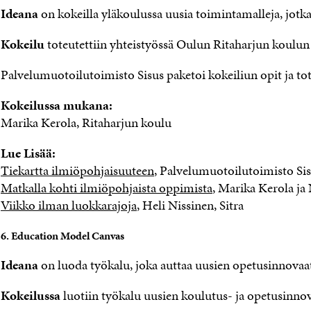
Ideana
on kokeilla yläkoulussa uusia toimintamalleja, jot
Kokeilu
toteutettiin yhteistyössä Oulun Ritaharjun koulun k
Palvelumuotoilutoimisto Sisus paketoi kokeiliun opit ja t
Kokeilussa mukana:
Marika Kerola, Ritaharjun koulu
Lue Lisää:
Tiekartta ilmiöpohjaisuuteen
, Palvelumuotoilutoimisto Si
Matkalla kohti ilmiöpohjaista oppimista
, Marika Kerola ja
Viikko ilman luokkarajoja
, Heli Nissinen, Sitra
6. Education Model Canvas
Ideana
on luoda työkalu, joka auttaa uusien opetusinnovaa
Kokeilussa
luotiin työkalu uusien koulutus- ja opetusinnov