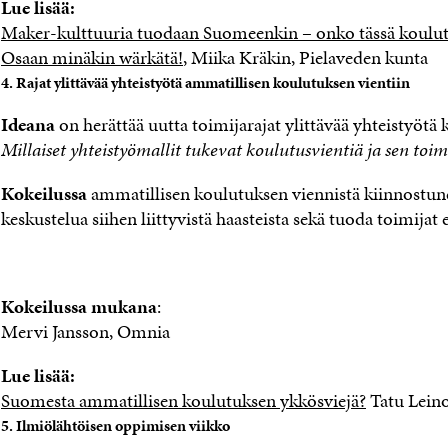
Lue lisää:
Maker-kulttuuria tuodaan Suomeenkin – onko tässä koulut
Osaan minäkin wärkätä!
, Miika Kräkin, Pielaveden kunta
4. Rajat ylittävää yhteistyötä ammatillisen koulutuksen vientiin
Ideana
on herättää uutta toimijarajat ylittävää yhteistyötä
Millaiset yhteistyömallit tukevat koulutusvientiä ja sen toim
Kokeilussa
ammatillisen koulutuksen viennistä kiinnostunee
keskustelua siihen liittyvistä haasteista sekä tuoda toimijat e
Kokeilussa mukana
:
Mervi Jansson, Omnia
Lue lisää:
Suomesta ammatillisen koulutuksen ykkösviejä?
Tatu Leino
5. Ilmiölähtöisen oppimisen viikko