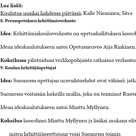
Lue lisää:
Koulutus uusiksi kahdessa päivässä
, Kalle Nieminen, Sitra
8. Perusopetuksen kehittämisverkosto
Idea
: Kehittämiskouluverkosto on opetushallituksen koordin
Idean ideakuulutukseen antoi Opetusneuvos Aija Rinkinen.
Kokeilussa
pilotoidaan verkkopohjaista ratkaisua verkoston
9. Koulun kehittäjäopettajat
Idea:
Suomessa opettajan uravaihtoehdot ovat vähissä: jatka o
Suomessa voitaisiin kokeilla mallia, joka on toiminut Ruots
Idean ideakuulutukseen antoi Minttu Myllynen.
Kokeilua
koordinoi Minttu Myllynen ja lisäksi mukana oliv
miten kehittäjäopettajuus voisi Suomessa toimia