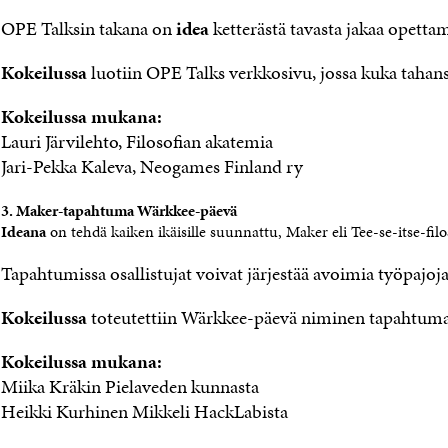
OPE Talksin takana on
idea
ketterästä tavasta jakaa opetta
Kokeilussa
luotiin OPE Talks verkkosivu, jossa kuka tahans
Kokeilussa mukana:
Lauri Järvilehto, Filosofian akatemia
Jari-Pekka Kaleva, Neogames Finland ry
3. Maker-tapahtuma Wärkkee-päevä
Ideana
on tehdä kaiken ikäisille suunnattu, Maker eli Tee-se-itse-fil
Tapahtumissa osallistujat voivat järjestää avoimia työpajoja
Kokeilussa
toteutettiin Wärkkee-päevä niminen tapahtuma y
Kokeilussa mukana:
Miika Kräkin Pielaveden kunnasta
Heikki Kurhinen Mikkeli HackLabista