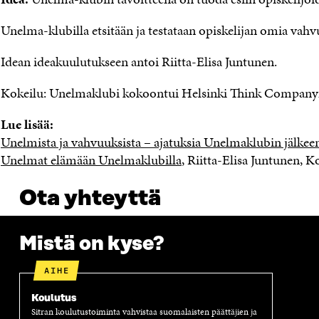
Unelma-klubilla etsitään ja testataan opiskelijan omia vah
Idean ideakuulutukseen antoi Riitta-Elisa Juntunen.
Kokeilu: Unelmaklubi kokoontui Helsinki Think Companyn ti
Lue lisää:
Unelmista ja vahvuuksista – ajatuksia Unelmaklubin jälkee
Unelmat elämään Unelmaklubilla
, Riitta-Elisa Juntunen, K
Ota yhteyttä
Mistä on kyse?
AIHE
Koulutus
Sitran koulutustoiminta vahvistaa suomalaisten päättäjien ja