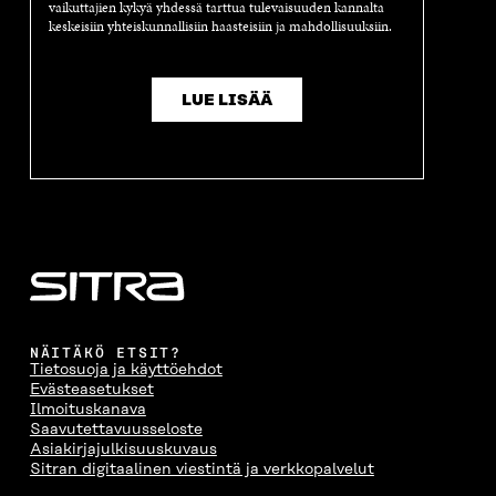
vaikuttajien kykyä yhdessä tarttua tulevaisuuden kannalta
keskeisiin yhteiskunnallisiin haasteisiin ja mahdollisuuksiin.
LUE LISÄÄ
NÄITÄKÖ ETSIT?
Tietosuoja ja käyttöehdot
Evästeasetukset
Ilmoituskanava
Saavutettavuusseloste
Asiakirjajulkisuuskuvaus
Sitran digitaalinen viestintä ja verkkopalvelut