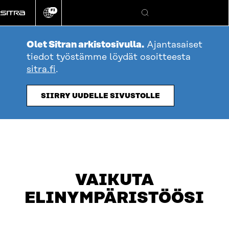
Siirry
FI
suoraan
Vaihda
Hae
sivuston
sisältöön
kieli
Olet Sitran arkistosivulla.
Ajantasaiset
tiedot työstämme löydät osoitteesta
sitra.fi
.
SIIRRY UUDELLE SIVUSTOLLE
VAIKUTA
ELINYMPÄRISTÖÖSI