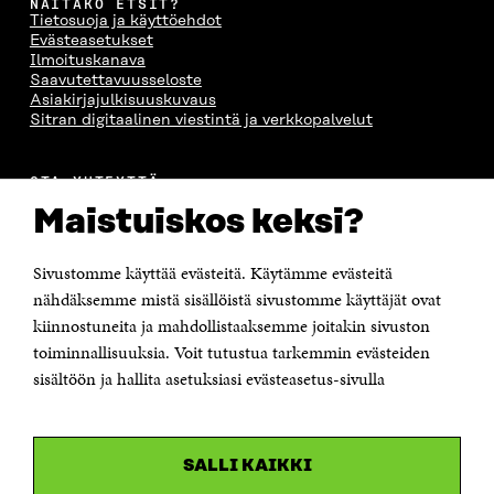
NÄITÄKÖ ETSIT?
Tietosuoja ja käyttöehdot
Evästeasetukset
Ilmoituskanava
Saavutettavuusseloste
Asiakirjajulkisuuskuvaus
Sitran digitaalinen viestintä ja verkkopalvelut
OTA YHTEYTTÄ
Suomen itsenäisyyden juhlarahasto Sitra
Maistuiskos keksi?
Itämerenkatu 11-13, PL 160,
00181 Helsinki
Sivustomme käyttää evästeitä. Käytämme evästeitä
Puhelin +358 294 618 991
Sähköpostiosoite
nähdäksemme mistä sisällöistä sivustomme käyttäjät ovat
etunimi.sukunimi@sitra.fi tai sitra@sitra.fi
kiinnostuneita ja mahdollistaaksemme joitakin sivuston
Saapumisohjeet
toiminnallisuuksia. Voit tutustua tarkemmin evästeiden
sisältöön ja hallita asetuksiasi evästeasetus-sivulla
Y-tunnus 0202132-3
OLEMME NÄISSÄ SOMEISSA
SALLI KAIKKI
Facebook
Avautuu