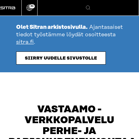
Siirry
FI
suoraan
Vaihda
Hae
sivuston
sisältöön
kieli
Olet Sitran arkistosivulla.
Ajantasaiset
tiedot työstämme löydät osoitteesta
sitra.fi
.
SIIRRY UUDELLE SIVUSTOLLE
VASTAAMO -
VERKKOPALVELU
PERHE- JA