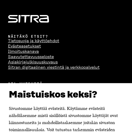
NÄITÄKÖ ETSIT?
Tietosuoja ja käyttöehdot
Evästeasetukset
Ilmoituskanava
Saavutettavuusseloste
Asiakirjajulkisuuskuvaus
Sitran digitaalinen viestintä ja verkkopalvelut
OTA YHTEYTTÄ
Suomen itsenäisyyden juhlarahasto Sitra
Maistuiskos keksi?
Itämerenkatu 11-13, PL 160,
00181 Helsinki
Sivustomme käyttää evästeitä. Käytämme evästeitä
Puhelin +358 294 618 991
Sähköpostiosoite
nähdäksemme mistä sisällöistä sivustomme käyttäjät ovat
etunimi.sukunimi@sitra.fi tai sitra@sitra.fi
kiinnostuneita ja mahdollistaaksemme joitakin sivuston
Saapumisohjeet
toiminnallisuuksia. Voit tutustua tarkemmin evästeiden