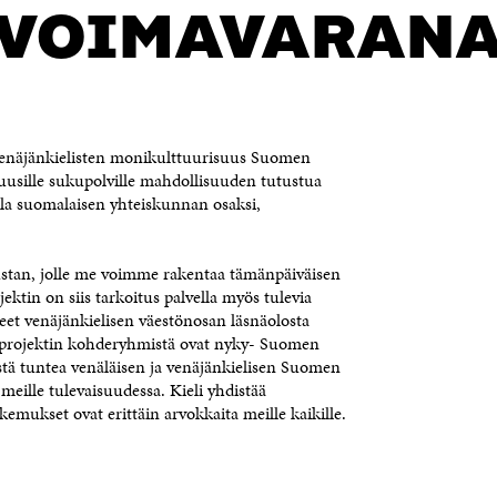
VOIMAVARAN
Venäjänkielisten monikulttuurisuus Suomen
 uusille sukupolville mahdollisuuden tutustua
lla suomalaisen yhteiskunnan osaksi,
rustan, jolle me voimme rakentaa tämänpäiväisen
tin on siis tarkoitus palvella myös tulevia
eet venäjänkielisen väestönosan läsnäolosta
 projektin kohderyhmistä ovat nyky- Suomen
listä tuntea venäläisen ja venäjänkielisen Suomen
meille tulevaisuudessa. Kieli yhdistää
emukset ovat erittäin arvokkaita meille kaikille.