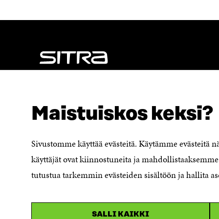
NÄITÄKÖ ETSIT?
Tietosuoja ja käyttöehdot
Maistuiskos keksi?
Evästeasetukset
Ilmoituskanava
Saavutettavuusseloste
Sivustomme käyttää evästeitä. Käytämme evästeitä 
Asiakirjajulkisuuskuvaus
käyttäjät ovat kiinnostuneita ja mahdollistaaksemme 
Sitran digitaalinen viestintä ja
tutustua tarkemmin evästeiden sisältöön ja hallita as
verkkopalvelut
SALLI KAIKKI