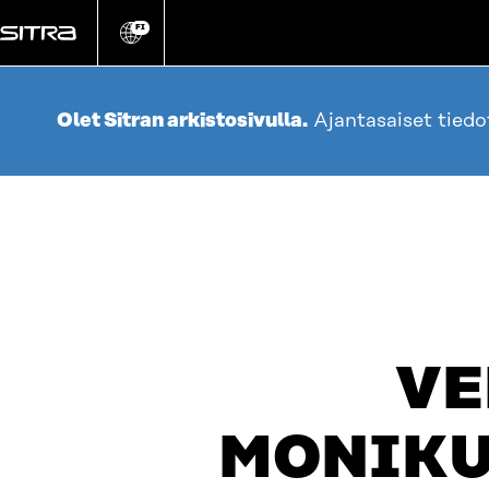
Siirry
suoraan
FI
Vaihda
sivuston
sisältöön
kieli
Olet Sitran arkistosivulla.
Ajantasaiset tied
VE
MONIKU