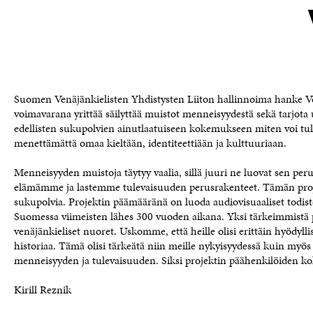
Suomen Venäjänkielisten Yhdistysten Liiton hallinnoima hanke 
voimavarana yrittää säilyttää muistot menneisyydestä sekä tarjota
edellisten sukupolvien ainutlaatuiseen kokemukseen miten voi tu
menettämättä omaa kieltään, identiteettiään ja kulttuuriaan.
Menneisyyden muistoja täytyy vaalia, sillä juuri ne luovat sen pe
elämämme ja lastemme tulevaisuuden perusrakenteet. Tämän projek
sukupolvia. Projektin päämääränä on luoda audiovisuaaliset todist
Suomessa viimeisten lähes 300 vuoden aikana. Yksi tärkeimmistä
venäjänkieliset nuoret. Uskomme, että heille olisi erittäin hyödyl
historiaa. Tämä olisi tärkeätä niin meille nykyisyydessä kuin myös 
menneisyyden ja tulevaisuuden. Siksi projektin päähenkilöiden kok
Kirill Reznik