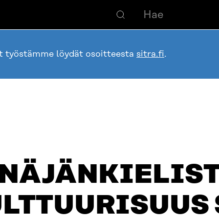
ot työstämme löydät osoitteesta
sitra.fi
.
NÄJÄNKIELIS
LTTUURISUUS