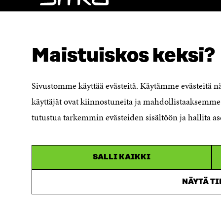
NÄITÄKÖ ETSIT?
Tietosuoja ja käyttöehdot
Maistuiskos keksi?
Evästeasetukset
Ilmoituskanava
Saavutettavuusseloste
Sivustomme käyttää evästeitä. Käytämme evästeitä 
Asiakirjajulkisuuskuvaus
käyttäjät ovat kiinnostuneita ja mahdollistaaksemme 
Sitran digitaalinen viestintä ja
tutustua tarkemmin evästeiden sisältöön ja hallita as
verkkopalvelut
SALLI KAIKKI
NÄYTÄ T