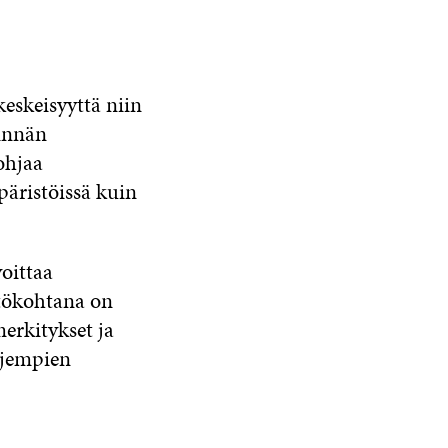
eskeisyyttä niin
tinnän
ohjaa
mpäristöissä kuin
oittaa
htökohtana on
erkitykset ja
ajempien