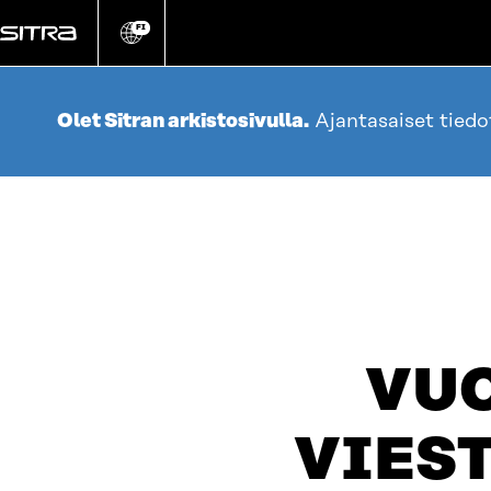
Siirry
suoraan
FI
Vaihda
sivuston
sisältöön
kieli
Olet Sitran arkistosivulla.
Ajantasaiset tied
VU
VIEST