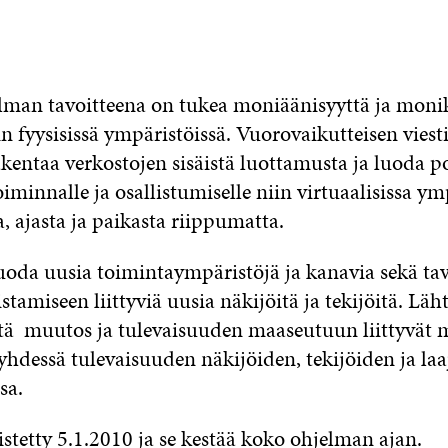
man tavoitteena on tukea moniäänisyyttä ja monik
in fyysisissä ympäristöissä. Vuorovaikutteisen vies
akentaa verkostojen sisäistä luottamusta ja luoda p
oiminnalle ja osallistumiselle niin virtuaalisissa y
, ajasta ja paikasta riippumatta.
uoda uusia toimintaympäristöjä ja kanavia sekä tav
amiseen liittyviä uusia näkijöitä ja tekijöitä. Lä
ttä muutos ja tulevaisuuden maaseutuun liittyvät m
 yhdessä tulevaisuuden näkijöiden, tekijöiden ja la
ssa.
tetty 5.1.2010 ja se kestää koko ohjelman ajan.