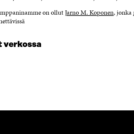
kumppaninamme on ollut
Jarno M. Koponen
, jonka
nettävissä
 verkossa