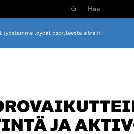
ot työstämme löydät osoitteesta
sitra.fi
.
OROVAIKUTTEI
INTÄ JA AKTI