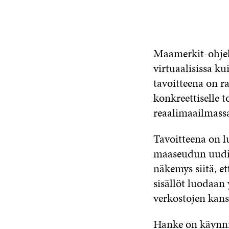
Maamerkit-ohjel
virtuaalisissa ku
tavoitteena on r
konkreettiselle t
reaalimaailmassa
Tavoitteena on l
maaseudun uudist
näkemys siitä, e
sisällöt luodaan
verkostojen kan
Hanke on käynnis