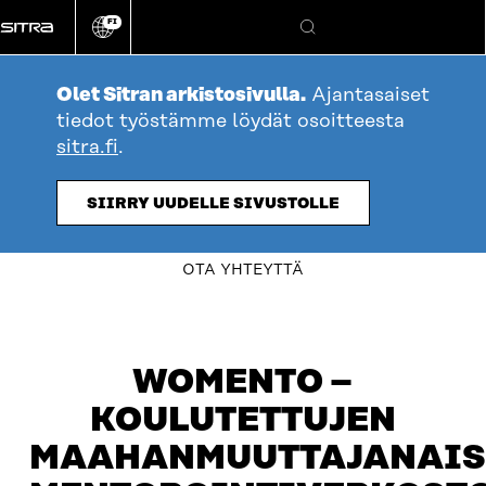
Siirry
FI
suoraan
Vaihda
Hae
sivuston
sisältöön
kieli
Olet Sitran arkistosivulla.
Ajantasaiset
tiedot työstämme löydät osoitteesta
sitra.fi
.
SIIRRY UUDELLE SIVUSTOLLE
table_of_contents
OTA YHTEYTTÄ
WOMENTO –
KOULUTETTUJEN
MAAHANMUUTTAJANAIS