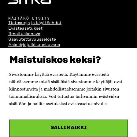
NÄITÄKÖ ETSIT?
Tietosuoja ja käyttöehdot
Evästeasetukset
Ilmoituskanava
Saavutettavuusseloste
Asiakirjajulkisuuskuvaus
Sitran digitaalinen viestintä ja verkkopalvelut
Maistuiskos keksi?
OTA YHTEYTTÄ
Suomen itsenäisyyden juhlarahasto Sitra
Sivustomme käyttää evästeitä. Käytämme evästeitä
Itämerenkatu 11-13, PL 160,
nähdäksemme mistä sisällöistä sivustomme käyttäjät ovat
00181 Helsinki
kiinnostuneita ja mahdollistaaksemme joitakin sivuston
Puhelin +358 294 618 991
toiminnallisuuksia. Voit tutustua tarkemmin evästeiden
Sähköpostiosoite
sisältöön ja hallita asetuksiasi evästeasetus-sivulla
etunimi.sukunimi@sitra.fi tai sitra@sitra.fi
Saapumisohjeet
Y-tunnus 0202132-3
SALLI KAIKKI