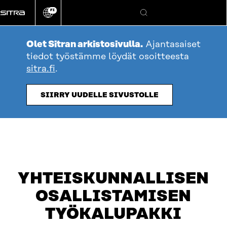
Siirry
FI
suoraan
Vaihda
Hae
sivuston
sisältöön
kieli
Olet Sitran arkistosivulla.
Ajantasaiset
tiedot työstämme löydät osoitteesta
sitra.fi
.
SIIRRY UUDELLE SIVUSTOLLE
YHTEISKUNNALLISEN
OSALLISTAMISEN
TYÖKALUPAKKI