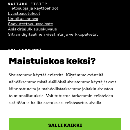
NÄITÄKÖ ETSIT?
Tietosuoja ja käyttöehdot
Evästeasetukset
Ilmoituskanava
Saavutettavuusseloste
Asiakirjajulkisuuskuvaus
Sitran digitaalinen viestintä ja verkkopalvelut
OTA YHTEYTTÄ
Suomen itsenäisyyden juhlarahasto Sitra
Maistuiskos keksi?
Itämerenkatu 11-13, PL 160,
00181 Helsinki
Sivustomme käyttää evästeitä. Käytämme evästeitä
Puhelin +358 294 618 991
Sähköpostiosoite
nähdäksemme mistä sisällöistä sivustomme käyttäjät ovat
etunimi.sukunimi@sitra.fi tai sitra@sitra.fi
kiinnostuneita ja mahdollistaaksemme joitakin sivuston
Saapumisohjeet
toiminnallisuuksia. Voit tutustua tarkemmin evästeiden
sisältöön ja hallita asetuksiasi evästeasetus-sivulla
Y-tunnus 0202132-3
OLEMME NÄISSÄ SOMEISSA
SALLI KAIKKI
Facebook