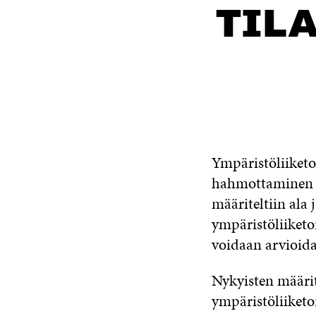
TIL
Ympäristöliiketo
hahmottaminen j
määriteltiin ala 
ympäristöliiketo
voidaan arvioida
Nykyisten määri
ympäristöliiketo