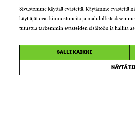
Saavutettavuusseloste
Sivustomme käyttää evästeitä. Käytämme evästeitä 
Asiakirjajulkisuuskuvaus
käyttäjät ovat kiinnostuneita ja mahdollistaaksemme 
Sitran digitaalinen viestintä ja
tutustua tarkemmin evästeiden sisältöön ja hallita as
verkkopalvelut
SALLI KAIKKI
NÄYTÄ T