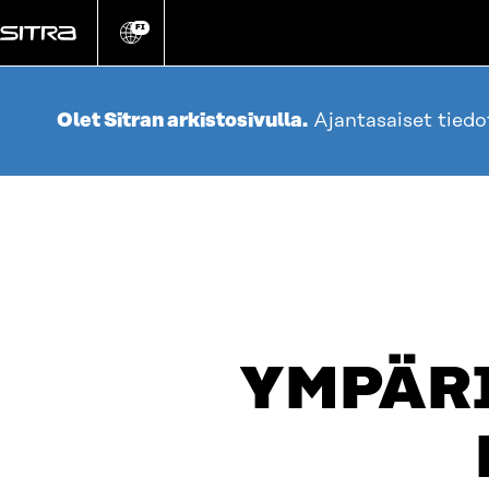
Siirry
suoraan
FI
Vaihda
sivuston
sisältöön
kieli
Olet Sitran arkistosivulla.
Ajantasaiset tied
YMPÄR