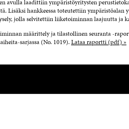
en avulla laadittiin ympäristöyritysten perustietok
tä. Lisäksi hankkeessa toteutettiin ympäristöalan yr
sely, jolla selvitettiin liiketoiminnan laajuutta ja
iminnan määrittely ja tilastollinen seuranta -rapor
aiheita-sarjassa (No. 1019).
Lataa raportti (pdf) »
OTA YHTEYTTÄ
Suomen itsenäisyyden juhlarahasto
Sitra
Itämerenkatu 11-13, PL 160,