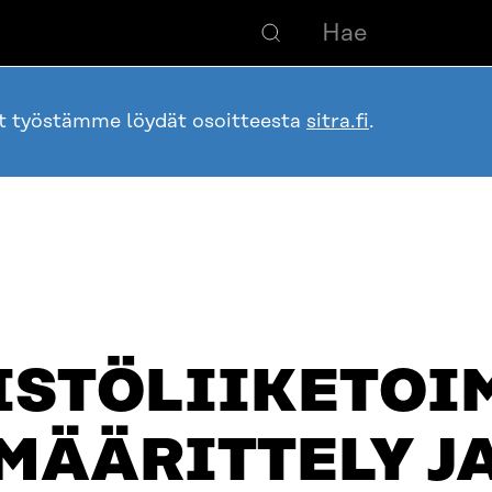
ot työstämme löydät osoitteesta
sitra.fi
.
ISTÖLIIKETOI
MÄÄRITTELY J