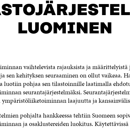
ASTOJÄRJESTE
LUOMINEN
iminnan vaihtelevista rajauksista ja määrittelyistä
a sen kehityksen seuraaminen on ollut vaikeaa. H
ja luotiin pohjaa sen tilastoinnille laatimalla ehdot
iminnan seurantajärjestelmäksi. Seurantajärjestel
 ympäristöliiketoiminnan laajuutta ja kansainvälis
telmien pohjalta hankkeessa tehtiin Suomeen sopi
iminnan ja osaklustereiden luokitus. Käytettävissä