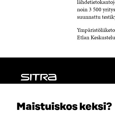
lähdetietokantoj
noin 3 500 yritys
suunnattu testiky
Ympäristöliiketo
Etlan Keskustelu
NÄITÄKÖ ETSIT?
Tietosuoja ja käyttöehdot
Maistuiskos keksi?
Evästeasetukset
Ilmoituskanava