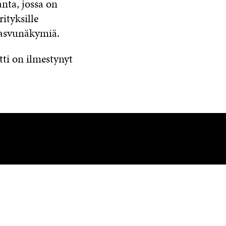
anta, jossa on
ityksille
 kasvunäkymiä.
tti on ilmestynyt
OLEMME NÄISSÄ SOMEISSA
Facebook
Avautuu
uudessa
Linkedin
Avautuu