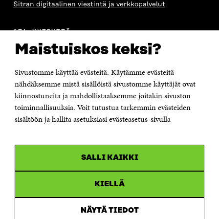
Sitran digitaalinen viestintä ja verkkopalvelut
OTA YHTEYTTÄ
Suomen itsenäisyyden juhlarahasto Sitra
Maistuiskos keksi?
Itämerenkatu 11-13, PL 160,
00181 Helsinki
Sivustomme käyttää evästeitä. Käytämme evästeitä
Puhelin +358 294 618 991
Sähköpostiosoite
nähdäksemme mistä sisällöistä sivustomme käyttäjät ovat
etunimi.sukunimi@sitra.fi tai sitra@sitra.fi
kiinnostuneita ja mahdollistaaksemme joitakin sivuston
Saapumisohjeet
toiminnallisuuksia. Voit tutustua tarkemmin evästeiden
sisältöön ja hallita asetuksiasi evästeasetus-sivulla
Y-tunnus 0202132-3
OLEMME NÄISSÄ SOMEISSA
SALLI KAIKKI
Facebook
Avautuu
uudessa
Linkedin
ikkunassa
KIELLÄ
Avautuu
uudessa
Youtube
ikkunassa
Avautuu
NÄYTÄ TIEDOT
uudessa