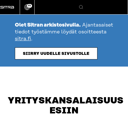
Siirry
FI
suoraan
Vaihda
Hae
sivuston
sisältöön
kieli
Olet Sitran arkistosivulla.
Ajantasaiset
tiedot työstämme löydät osoitteesta
sitra.fi
.
SIIRRY UUDELLE SIVUSTOLLE
YRITYSKANSALAISUUS
ESIIN