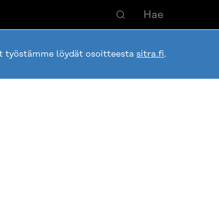
ot työstämme löydät osoitteesta
sitra.fi
.