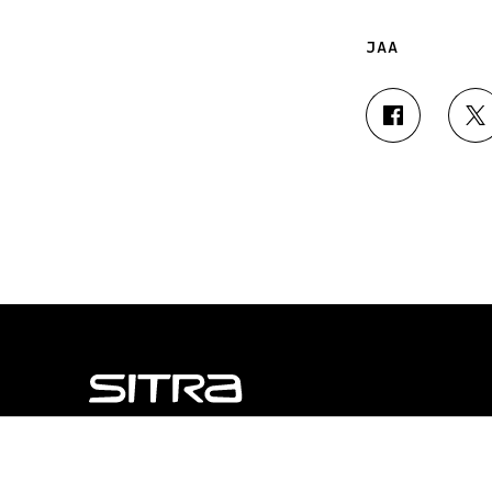
JAA
J
J
A
A
A
A
F
T
A
W
C
I
E
T
B
T
O
E
O
R
K
I
I
S
S
S
S
Ä
A
A
A
V
NÄITÄKÖ ETSIT?
Tietosuoja ja käyttöehdot
V
A