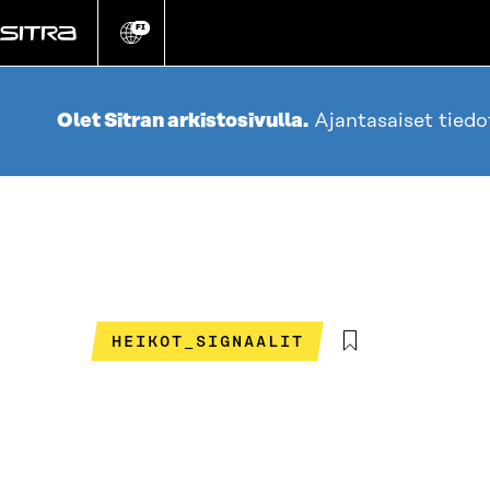
Siirry
suoraan
FI
Vaihda
sivuston
sisältöön
kieli
Olet Sitran arkistosivulla.
Ajantasaiset tied
HEIKOT_SIGNAALIT