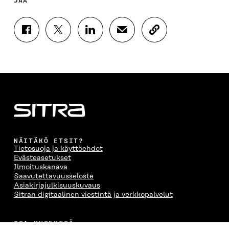
JAA
J
J
J
J
K
A
A
A
A
O
A
A
A
A
P
F
T
L
S
I
A
W
I
Ä
O
C
I
N
H
I
E
T
K
K
A
B
T
E
Ö
R
O
E
D
P
T
O
R
I
O
I
K
I
N
S
K
I
S
I
T
K
NÄITÄKÖ ETSIT?
S
S
S
I
E
Tietosuoja ja käyttöehdot
S
Ä
S
L
L
Evästeasetukset
A
A
Ä
L
I
Ilmoituskanava
A
V
A
A
N
Saavutettavuusseloste
V
A
V
A
L
Asiakirjajulkisuuskuvaus
A
U
A
V
I
Sitran digitaalinen viestintä ja verkkopalvelut
U
T
U
A
N
T
U
T
U
K
U
U
U
T
K
OTA YHTEYTTÄ
U
U
U
U
I