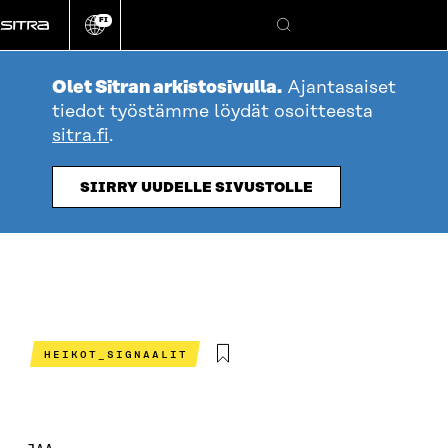
Siirry
FI
suoraan
Vaihda
Hae
sivuston
sisältöön
kieli
Olet Sitran arkistosivulla.
Ajantasaiset
tiedot työstämme löydät osoitteesta
sitra.fi
.
SIIRRY UUDELLE SIVUSTOLLE
HEIKOT_SIGNAALIT